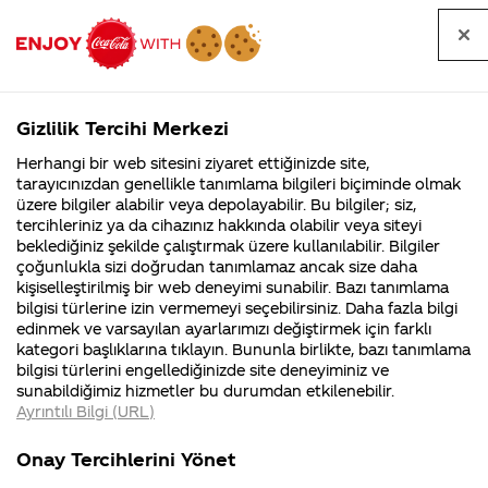
Tüm
Arama
Anasayfa
Haberler
Kapat
sorular
yap
Gizlilik Tercihi Merkezi
Arama yap
Herhangi bir web sitesini ziyaret ettiğinizde site,
Anasayfa
Sorular
Soru detayları
tarayıcınızdan genellikle tanımlama bilgileri biçiminde olmak
üzere bilgiler alabilir veya depolayabilir. Bu bilgiler; siz,
Coca-
Coca-
Kategoriler
Coca-Cola
Coca cola
trump
tercihleriniz ya da cihazınız hakkında olabilir veya siteyi
Cola'nın
Cola’yı
nerenin
İsrail malı mı
Filistin'de
kim
beklediğiniz şekilde çalıştırmak üzere kullanılabilir. Bilgiler
malı?
Yani ...
fabr...
buldu?
çoğunlukla sizi doğrudan tanımlamaz ancak size daha
caddedeki
kişiselleştirilmiş bir web deneyimi sunabilir. Bazı tanımlama
Kurumsal
Kamp
bilgisi türlerine izin vermemeyi seçebilirsiniz. Daha fazla bilgi
coca cola
edinmek ve varsayılan ayarlarımızı değiştirmek için farklı
4355 Soru
90 Soru
kategori başlıklarına tıklayın. Bununla birlikte, bazı tanımlama
dükkanında
Coca-Cola
Kampany
bilgisi türlerini engellediğinizde site deneyiminiz ve
Şirketi
hakkınd
sunabildiğimiz hizmetler bu durumdan etkilenebilir.
hakkında
ettikleri
cocacola
Ayrıntılı Bilgi (URL)
merak
Kampan
ettikleriniz.
koşulları
Kurumsal
Kampanya
üzerine
Fabrikalarımız,
kampany
Onay Tercihlerini Yönet
sertifikalarımız,
tarihleri
4355 Soru
90 Soru
faaliyet
temini v