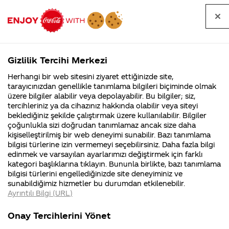
Tüm
Arama
Anasayfa
Haberler
Kapat
sorular
yap
Gizlilik Tercihi Merkezi
Arama yap
Herhangi bir web sitesini ziyaret ettiğinizde site,
Anasayfa
Sorular
Soru detayları
tarayıcınızdan genellikle tanımlama bilgileri biçiminde olmak
üzere bilgiler alabilir veya depolayabilir. Bu bilgiler; siz,
Coca-
Coca-
Kategoril
Coca-Cola
Coca cola
Ticari sırrınızı
tercihleriniz ya da cihazınız hakkında olabilir veya siteyi
Cola'nın
Cola’yı
nerenin
İsrail malı mı
Filistin'de
kim
beklediğiniz şekilde çalıştırmak üzere kullanılabilir. Bilgiler
malı?
Yani ...
fabr...
buldu?
çoğunlukla sizi doğrudan tanımlamaz ancak size daha
sağlık
kişiselleştirilmiş bir web deneyimi sunabilir. Bazı tanımlama
Kurumsal
Kamp
bilgisi türlerine izin vermemeyi seçebilirsiniz. Daha fazla bilgi
bakanlığı ya
edinmek ve varsayılan ayarlarımızı değiştirmek için farklı
4355 Soru
90 Soru
kategori başlıklarına tıklayın. Bununla birlikte, bazı tanımlama
da tarım
Coca-Cola
Kampany
bilgisi türlerini engellediğinizde site deneyiminiz ve
Şirketi
hakkınd
sunabildiğimiz hizmetler bu durumdan etkilenebilir.
hakkında
ettikleri
bakanlığı
Ayrıntılı Bilgi (URL)
merak
Kampan
ettikleriniz.
koşulları
Kurumsal
Kamp
bılıyormu ne
Fabrikalarımız,
kampany
Onay Tercihlerini Yönet
sertifikalarımız,
tarihleri
4355 Soru
90 Soru
faaliyet
temini v