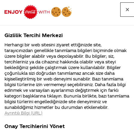
Tüm
Arama
Anasayfa
Haberler
Kapat
sorular
yap
Gizlilik Tercihi Merkezi
Arama yap
Herhangi bir web sitesini ziyaret ettiğinizde site,
Anasayfa
Sorular
Soru detayları
tarayıcınızdan genellikle tanımlama bilgileri biçiminde olmak
üzere bilgiler alabilir veya depolayabilir. Bu bilgiler; siz,
Coca-
Coca-
Kategorile
Coca-Cola
Coca cola
Teneke
tercihleriniz ya da cihazınız hakkında olabilir veya siteyi
Cola'nın
Cola’yı
nerenin
İsrail malı mı
Filistin'de
kim
beklediğiniz şekilde çalıştırmak üzere kullanılabilir. Bilgiler
malı?
Yani ...
fabr...
buldu?
çoğunlukla sizi doğrudan tanımlamaz ancak size daha
içeceklerinizin
kişiselleştirilmiş bir web deneyimi sunabilir. Bazı tanımlama
Kurumsal
Kamp
bilgisi türlerine izin vermemeyi seçebilirsiniz. Daha fazla bilgi
üzerinde
edinmek ve varsayılan ayarlarımızı değiştirmek için farklı
4355 Soru
90 Soru
kategori başlıklarına tıklayın. Bununla birlikte, bazı tanımlama
neden temiz
Coca-Cola
Kampany
bilgisi türlerini engellediğinizde site deneyiminiz ve
Şirketi
hakkınd
sunabildiğimiz hizmetler bu durumdan etkilenebilir.
hakkında
ettikleri
açma folyosu
Ayrıntılı Bilgi (URL)
merak
Kampan
ettikleriniz.
koşulları
Kurumsal
Kampa
bulunmuyor?
Fabrikalarımız,
kampany
Onay Tercihlerini Yönet
sertifikalarımız,
tarihleri
4355 Soru
90 Soru
faaliyet
temini v