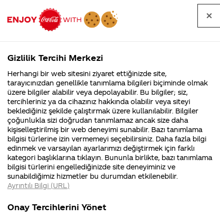
Tüm
Arama
Anasayfa
Haberler
Kapat
sorular
yap
Gizlilik Tercihi Merkezi
Arama yap
Herhangi bir web sitesini ziyaret ettiğinizde site,
Anasayfa
Sorular
Soru detayları
tarayıcınızdan genellikle tanımlama bilgileri biçiminde olmak
üzere bilgiler alabilir veya depolayabilir. Bu bilgiler; siz,
Coca-
Coca-
Kategori
Coca-Cola
Coca cola
tekirdağ ili
tercihleriniz ya da cihazınız hakkında olabilir veya siteyi
Cola'nın
Cola’yı
nerenin
İsrail malı mı
Filistin'de
kim
beklediğiniz şekilde çalıştırmak üzere kullanılabilir. Bilgiler
malı?
Yani ...
fabr...
buldu?
çoğunlukla sizi doğrudan tanımlamaz ancak size daha
kapaklı ilçesine
kişiselleştirilmiş bir web deneyimi sunabilir. Bazı tanımlama
Kurumsal
Kamp
bilgisi türlerine izin vermemeyi seçebilirsiniz. Daha fazla bilgi
hangi bayiniz
edinmek ve varsayılan ayarlarımızı değiştirmek için farklı
4355 Soru
90 Soru
kategori başlıklarına tıklayın. Bununla birlikte, bazı tanımlama
bakıyor..internet
Coca-Cola
Kampany
bilgisi türlerini engellediğinizde site deneyiminiz ve
Şirketi
hakkınd
sunabildiğimiz hizmetler bu durumdan etkilenebilir.
hakkında
ettikleri
adresini
Ayrıntılı Bilgi (URL)
merak
Kampan
ettikleriniz.
koşulları
Kurumsal
Ka
verirmisin
Fabrikalarımız,
kampany
Onay Tercihlerini Yönet
sertifikalarımız,
tarihleri
4355 Soru
90 So
faaliyet
temini v