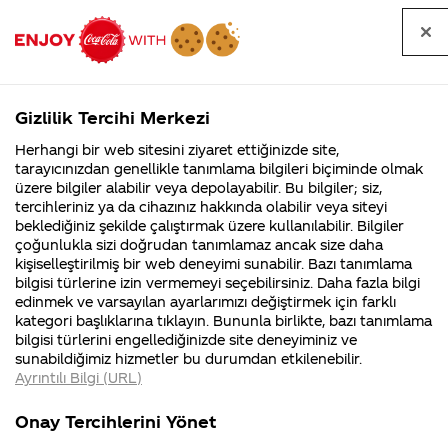
Tüm
Arama
Anasayfa
Haberler
Kapat
sorular
yap
Gizlilik Tercihi Merkezi
Arama yap
Herhangi bir web sitesini ziyaret ettiğinizde site,
Anasayfa
Sorular
Soru detayları
tarayıcınızdan genellikle tanımlama bilgileri biçiminde olmak
üzere bilgiler alabilir veya depolayabilir. Bu bilgiler; siz,
Coca-
Coca-
Kategoriler
Coca-Cola
Coca cola
Tasarım
tercihleriniz ya da cihazınız hakkında olabilir veya siteyi
Cola'nın
Cola’yı
nerenin
İsrail malı mı
Filistin'de
kim
beklediğiniz şekilde çalıştırmak üzere kullanılabilir. Bilgiler
malı?
Yani ...
fabr...
buldu?
çoğunlukla sizi doğrudan tanımlamaz ancak size daha
colalardan
kişiselleştirilmiş bir web deneyimi sunabilir. Bazı tanımlama
Kurumsal
Kamp
bilgisi türlerine izin vermemeyi seçebilirsiniz. Daha fazla bilgi
istiyorum.
edinmek ve varsayılan ayarlarımızı değiştirmek için farklı
4355 Soru
90 Soru
kategori başlıklarına tıklayın. Bununla birlikte, bazı tanımlama
Coca Cola
Coca-Cola
Kampany
bilgisi türlerini engellediğinizde site deneyiminiz ve
Şirketi
hakkınd
sunabildiğimiz hizmetler bu durumdan etkilenebilir.
hakkında
ettikleri
Store'dan
Ayrıntılı Bilgi (URL)
merak
Kampan
ettikleriniz.
koşulları
Kurumsal
Kampany
Türkiye'ye
Fabrikalarımız,
kampany
Onay Tercihlerini Yönet
sertifikalarımız,
tarihleri
4355 Soru
90 Soru
faaliyet
temini v