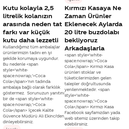
Kutu kolayla 2,5
Kırmızı Kasaya Ne
litrelik kolanızın
Zaman Ürünler
arasında neden tat
Eklenecek Aylarda
farkı var küçük
20 litre buzdolabı
kutu daha lezzetli
bekliyoruz
Kullandığımız tüm ambalajlar
Arkadaşlarla
ürünlerimizin tadını en iyi
<span style='white-
şekilde korumaya uygundur.
space:nowrap;'>Coca-
Bu nedenle <span
Cola</span> Kırmızı Kasa
style='white-
ürünleri stoklar ve
space:nowrap;'>Coca-
tüketicilerimizden gelen
Cola</span>’nın tadında
talepler doğrultusunda
ambalaja bağlı olarak farklılık
yenilenmektedir. <span
göstermez. Sorunuzun yanıtını
style='white-
bir de <span style='white-
space:nowrap;'>Coca-
space:nowrap;'>Coca-
Cola</span> Kırmızı Kasa
Cola</span> İçecek Kalite
Facebook sayfamızdan yada
Güvence Müdürü Ali Ekinci’den
web sitemiz üzerinden takip
dinleyebilirsiniz.
edebilirsiniz.