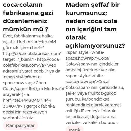
coca-colanın
Madem şeffaf bir
fabrikasına gezi
kurumsunuz;
düzenlemeniz
neden coca cola
mümkün mü ?
nın içeriğini tam
Evet, fabrikalarımız halka
olarak
açıktır. Üretim süreçlerimizi
açıklamıyorsunuz?
görmek için<a href="
<span style='white-
http://coca-colafabrikasi.com"
space:nowrap;'>Coca-
target="_blank"> http://coca-
Cola</span>'nın içindekiler
colafabrikasi.com</a> web
ambalaj üzerinde yer alır.
adresini ziyaret edebilir ya da
<span style='white-
<span style='white-
space:nowrap;'>Coca-
space:nowrap;'>Coca-
Cola</span>’nın içerisinde su,
Cola</span> İletişim Merkezi’ni
şeker veya fruktoz-glikoz
arayarak ( <a
şurubu, karbondioksit,
href="tel:4443040">444
renklendirici olarak karamel,
3040</a> ) gerçek fabrika
asitliği düzenleyici olarak
gezisi için rezervasyon
fosforik asit, doğal aroma
yaptırabilirsiniz.
vericiler ve kafein bulunur.
Kampanyalar
İçerik