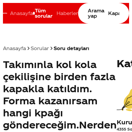
Tüm
Arama
Anasayfa
Haberler
Kapat
sorular
yap
Anasayfa
Sorular
Soru detayları
Coca-Cola nerenin malı?
Coca cola İsrail malı mı Yani ...
C
Ka
Takımınla kol kola
çekilişine birden fazla
kapakla katıldım.
Forma kazanırsam
hangi kpağı
Kur
göndereceğim.Nerden
4355 So