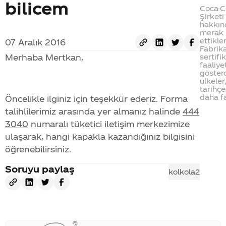
bilicem
Coca-C
Şirketi
hakkın
merak
ettikler
07 Aralık 2016
Fabrika
Merhaba Mertkan,
sertifi
faaliye
göster
ülkeler
tarihç
daha fa
Öncelikle ilginiz için teşekkür ederiz. Forma
talihlilerimiz arasında yer almanız halinde
444
3040
numaralı tüketici iletişim merkezimize
ulaşarak, hangi kapakla kazandığınız bilgisini
öğrenebilirsiniz.
Soruyu paylaş
kolkola2