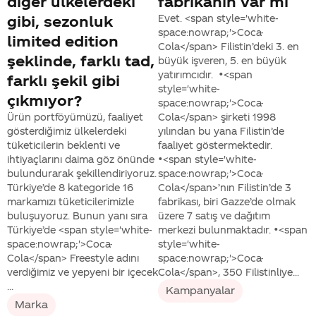
diğer ülkelerdeki
fabrikanın var mi
gibi, sezonluk
Evet. <span style='white-
space:nowrap;'>Coca-
limited edition
Cola</span> Filistin’deki 3. en
şeklinde, farklı tad,
büyük işveren, 5. en büyük
yatırımcıdır. •<span
farklı şekil gibi
style='white-
çıkmıyor?
space:nowrap;'>Coca-
Ürün portföyümüzü, faaliyet
Cola</span> şirketi 1998
gösterdiğimiz ülkelerdeki
yılından bu yana Filistin’de
tüketicilerin beklenti ve
faaliyet göstermektedir.
ihtiyaçlarını daima göz önünde
•<span style='white-
bulundurarak şekillendiriyoruz.
space:nowrap;'>Coca-
Türkiye’de 8 kategoride 16
Cola</span>’nın Filistin’de 3
markamızı tüketicilerimizle
fabrikası, biri Gazze’de olmak
buluşuyoruz. Bunun yanı sıra
üzere 7 satış ve dağıtım
Türkiye’de <span style='white-
merkezi bulunmaktadır. •<span
space:nowrap;'>Coca-
style='white-
Cola</span> Freestyle adını
space:nowrap;'>Coca-
verdiğimiz ve yepyeni bir içecek
Cola</span>, 350 Filistinliye...
...
Kampanyalar
Marka