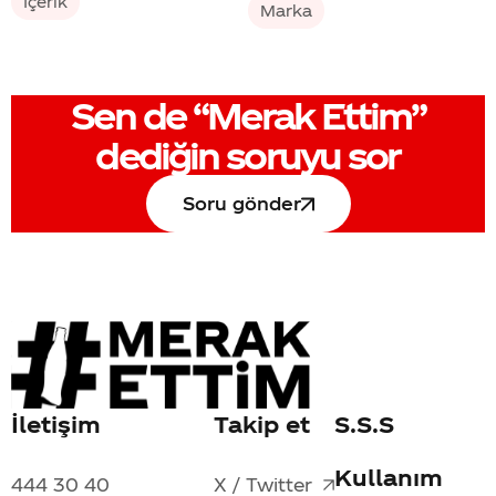
İçerik
Marka
Sen de
“Merak Ettim”
dediğin soruyu sor
Soru gönder
İletişim
Takip et
S.S.S
Kullanım
444 30 40
X / Twitter