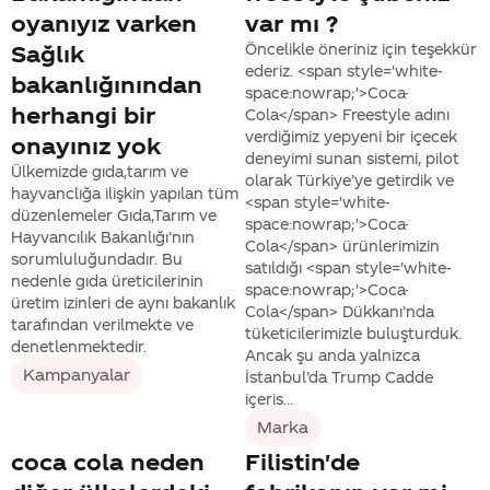
oyanıyız varken
var mı ?
Sağlık
Öncelikle öneriniz için teşekkür
ederiz. <span style='white-
bakanlığınından
space:nowrap;'>Coca-
herhangi bir
Cola</span> Freestyle adını
verdiğimiz yepyeni bir içecek
onayınız yok
deneyimi sunan sistemi, pilot
Ülkemizde gıda,tarım ve
olarak Türkiye’ye getirdik ve
hayvanclığa ilişkin yapılan tüm
<span style='white-
düzenlemeler Gıda,Tarım ve
space:nowrap;'>Coca-
Hayvancılık Bakanlığı’nın
Cola</span> ürünlerimizin
sorumluluğundadır. Bu
satıldığı <span style='white-
nedenle gıda üreticilerinin
space:nowrap;'>Coca-
üretim izinleri de aynı bakanlık
Cola</span> Dükkanı’nda
tarafından verilmekte ve
tüketicilerimizle buluşturduk.
denetlenmektedir.
Ancak şu anda yalnizca
Kampanyalar
İstanbul’da Trump Cadde
içeris...
Marka
coca cola neden
Filistin'de