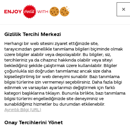
Tüm
Arama
Anasayfa
Haberler
Kapat
sorular
yap
Gizlilik Tercihi Merkezi
Arama yap
Herhangi bir web sitesini ziyaret ettiğinizde site,
Anasayfa
Sorular
Soru detayları
tarayıcınızdan genellikle tanımlama bilgileri biçiminde olmak
üzere bilgiler alabilir veya depolayabilir. Bu bilgiler; siz,
Coca-
Coca-
Kategoriler
Coca-Cola
Coca cola
takımınınızn
tercihleriniz ya da cihazınız hakkında olabilir veya siteyi
Cola'nın
Cola’yı
nerenin
İsrail malı mı
Filistin'de
kim
beklediğiniz şekilde çalıştırmak üzere kullanılabilir. Bilgiler
malı?
Yani ...
fabr...
buldu?
çoğunlukla sizi doğrudan tanımlamaz ancak size daha
lisaanslı
kişiselleştirilmiş bir web deneyimi sunabilir. Bazı tanımlama
Kurumsal
Kamp
bilgisi türlerine izin vermemeyi seçebilirsiniz. Daha fazla bilgi
futbol topu
edinmek ve varsayılan ayarlarımızı değiştirmek için farklı
4355 Soru
90 Soru
kategori başlıklarına tıklayın. Bununla birlikte, bazı tanımlama
kazandınız
Coca-Cola
Kampany
bilgisi türlerini engellediğinizde site deneyiminiz ve
Şirketi
hakkınd
sunabildiğimiz hizmetler bu durumdan etkilenebilir.
hakkında
ettikleri
dediniz gele
Ayrıntılı Bilgi (URL)
merak
Kampan
ettikleriniz.
koşulları
Kurumsal
Kampanya
gele kırmızı
Fabrikalarımız,
kampany
Onay Tercihlerini Yönet
sertifikalarımız,
tarihleri
4355 Soru
90 Soru
faaliyet
temini v