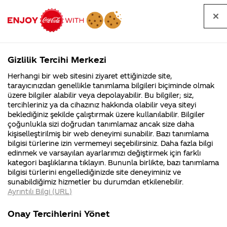
Tüm
Arama
Anasayfa
Haberler
Kapat
sorular
yap
Gizlilik Tercihi Merkezi
Arama yap
Herhangi bir web sitesini ziyaret ettiğinizde site,
Anasayfa
Sorular
Soru detayları
tarayıcınızdan genellikle tanımlama bilgileri biçiminde olmak
üzere bilgiler alabilir veya depolayabilir. Bu bilgiler; siz,
Coca-
Coca-
Kategori
Coca-Cola
Coca cola
Takimini kolla
tercihleriniz ya da cihazınız hakkında olabilir veya siteyi
Cola'nın
Cola’yı
nerenin
İsrail malı mı
Filistin'de
kim
beklediğiniz şekilde çalıştırmak üzere kullanılabilir. Bilgiler
malı?
Yani ...
fabr...
buldu?
çoğunlukla sizi doğrudan tanımlamaz ancak size daha
kampanyasinda
kişiselleştirilmiş bir web deneyimi sunabilir. Bazı tanımlama
Kurumsal
Kamp
bilgisi türlerine izin vermemeyi seçebilirsiniz. Daha fazla bilgi
sifre gonderdim
edinmek ve varsayılan ayarlarımızı değiştirmek için farklı
4355 Soru
90 Soru
kategori başlıklarına tıklayın. Bununla birlikte, bazı tanımlama
tebrikler takim
Coca-Cola
Kampany
bilgisi türlerini engellediğinizde site deneyiminiz ve
Şirketi
hakkınd
sunabildiğimiz hizmetler bu durumdan etkilenebilir.
hakkında
ettikleri
atkisi kazandin
Ayrıntılı Bilgi (URL)
merak
Kampan
ettikleriniz.
koşulları
Kurumsal
Ka
dedi gercekten
Fabrikalarımız,
kampany
Onay Tercihlerini Yönet
sertifikalarımız,
tarihleri
4355 Soru
90 S
faaliyet
temini v