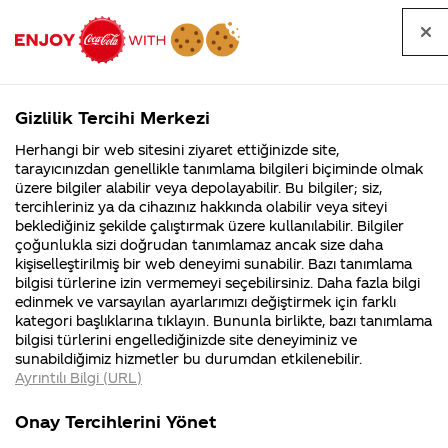
Tüm
Arama
Anasayfa
Haberler
Kapat
sorular
yap
Gizlilik Tercihi Merkezi
Arama yap
Herhangi bir web sitesini ziyaret ettiğinizde site,
Anasayfa
Sorular
Soru detayları
tarayıcınızdan genellikle tanımlama bilgileri biçiminde olmak
üzere bilgiler alabilir veya depolayabilir. Bu bilgiler; siz,
Coca-
Coca-
Kategoriler
Coca-Cola
Coca cola
Sponsorluk
tercihleriniz ya da cihazınız hakkında olabilir veya siteyi
Cola'nın
Cola’yı
nerenin
İsrail malı mı
Filistin'de
kim
beklediğiniz şekilde çalıştırmak üzere kullanılabilir. Bilgiler
malı?
Yani ...
fabr...
buldu?
çoğunlukla sizi doğrudan tanımlamaz ancak size daha
başvurularını
kişiselleştirilmiş bir web deneyimi sunabilir. Bazı tanımlama
Kurumsal
Kamp
bilgisi türlerine izin vermemeyi seçebilirsiniz. Daha fazla bilgi
nereye
edinmek ve varsayılan ayarlarımızı değiştirmek için farklı
4355 Soru
90 Soru
kategori başlıklarına tıklayın. Bununla birlikte, bazı tanımlama
yapmamız
Coca-Cola
Kampany
bilgisi türlerini engellediğinizde site deneyiminiz ve
Şirketi
hakkınd
sunabildiğimiz hizmetler bu durumdan etkilenebilir.
hakkında
ettikleri
gerekiyor?
Ayrıntılı Bilgi (URL)
merak
Kampan
ettikleriniz.
koşulları
Kurumsal
Kampan
Fabrikalarımız,
kampany
Onay Tercihlerini Yönet
sertifikalarımız,
tarihleri
4355 Soru
90 Soru
23 Ağustos
faaliyet
temini v