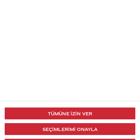
İletişim
Takip et
S.S.S
Kullanım
444 30 40
X / Twitter
Koşulları
Coca-Cola İletişim
Facebook
Merkezi
Veri Koruma
iletisimmerkezi@coca-
ve Gizlilik
cola.com
TÜMÜNE İZIN VER
Bilgi
Toplumu
SEÇIMLERIMI ONAYLA
Hizmetleri