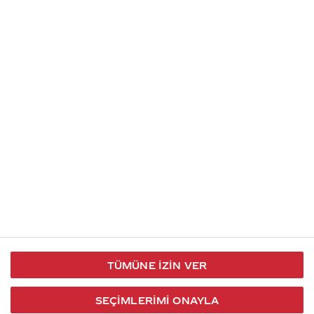
İletişim
Takip et
S.S.S
Kullanım
444 30 40
X / Twitter
Koşulları
Coca-Cola İletişim
Facebook
Merkezi
Veri Koruma
iletisimmerkezi@coca-
ve Gizlilik
cola.com
TÜMÜNE İZIN VER
Bilgi
Toplumu
SEÇIMLERIMI ONAYLA