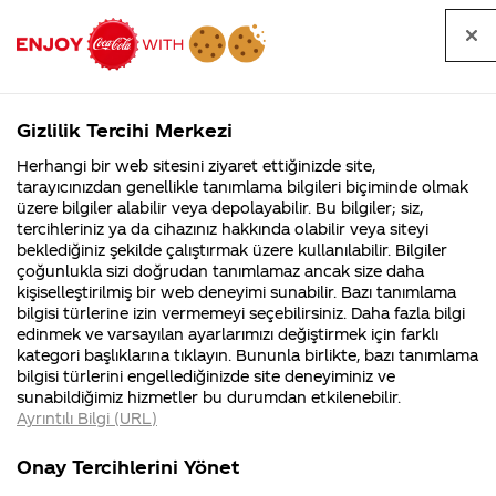
Tüm
Arama
Anasayfa
Haberler
Kapat
sorular
yap
Gizlilik Tercihi Merkezi
Arama yap
Herhangi bir web sitesini ziyaret ettiğinizde site,
Anasayfa
Sorular
Soru detayları
tarayıcınızdan genellikle tanımlama bilgileri biçiminde olmak
üzere bilgiler alabilir veya depolayabilir. Bu bilgiler; siz,
Coca-
Coca-
Kategoriler
Coca-Cola
Coca cola
Sosyal
tercihleriniz ya da cihazınız hakkında olabilir veya siteyi
Cola'nın
Cola’yı
nerenin
İsrail malı mı
Filistin'de
kim
beklediğiniz şekilde çalıştırmak üzere kullanılabilir. Bilgiler
malı?
Yani ...
fabr...
buldu?
çoğunlukla sizi doğrudan tanımlamaz ancak size daha
sorumluluk
kişiselleştirilmiş bir web deneyimi sunabilir. Bazı tanımlama
Kurumsal
Kamp
bilgisi türlerine izin vermemeyi seçebilirsiniz. Daha fazla bilgi
kapsamında
edinmek ve varsayılan ayarlarımızı değiştirmek için farklı
4355 Soru
90 Soru
kategori başlıklarına tıklayın. Bununla birlikte, bazı tanımlama
kızımın
Coca-Cola
Kampany
bilgisi türlerini engellediğinizde site deneyiminiz ve
Şirketi
hakkınd
sunabildiğimiz hizmetler bu durumdan etkilenebilir.
hakkında
ettikleri
okulunun
Ayrıntılı Bilgi (URL)
merak
Kampan
ettikleriniz.
koşulları
Kurumsal
Kampanya
bahçesine
Fabrikalarımız,
kampany
Onay Tercihlerini Yönet
sertifikalarımız,
tarihleri
4355 Soru
90 Soru
faaliyet
temini v