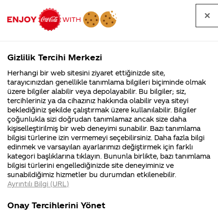
Tüm
Arama
Anasayfa
Haberler
Kapat
sorular
yap
Gizlilik Tercihi Merkezi
Arama yap
Herhangi bir web sitesini ziyaret ettiğinizde site,
Anasayfa
Sorular
Soru detayları
tarayıcınızdan genellikle tanımlama bilgileri biçiminde olmak
üzere bilgiler alabilir veya depolayabilir. Bu bilgiler; siz,
Coca-
Coca-
Kategorile
Coca-Cola
Coca cola
Siz İsrail
tercihleriniz ya da cihazınız hakkında olabilir veya siteyi
Cola'nın
Cola’yı
nerenin
İsrail malı mı
Filistin'de
kim
beklediğiniz şekilde çalıştırmak üzere kullanılabilir. Bilgiler
malı?
Yani ...
fabr...
buldu?
çoğunlukla sizi doğrudan tanımlamaz ancak size daha
köpeğimisiniz
kişiselleştirilmiş bir web deneyimi sunabilir. Bazı tanımlama
Kurumsal
Kamp
bilgisi türlerine izin vermemeyi seçebilirsiniz. Daha fazla bilgi
edinmek ve varsayılan ayarlarımızı değiştirmek için farklı
4355 Soru
90 Soru
09 Ağustos
kategori başlıklarına tıklayın. Bununla birlikte, bazı tanımlama
Coca-Cola
Kampany
2015
bilgisi türlerini engellediğinizde site deneyiminiz ve
Şirketi
hakkınd
Merhaba,
sunabildiğimiz hizmetler bu durumdan etkilenebilir.
hakkında
ettikleri
Ayrıntılı Bilgi (URL)
merak
Kampan
ettikleriniz.
koşulları
Kurumsal
Kampan
Fabrikalarımız,
kampany
Onay Tercihlerini Yönet
sertifikalarımız,
tarihleri
4355 Soru
90 Soru
Sorunuza detaylı yanıt
faaliyet
temini v