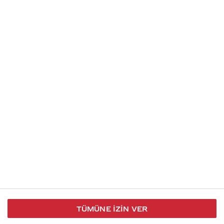
Soru gönder
İletişim
Takip et
S.S.S
Kullanım
444 30 40
X / Twitter
Koşulları
Coca-Cola İletişim
Facebook
Merkezi
Veri Koruma
iletisimmerkezi@coca-
ve Gizlilik
cola.com
TÜMÜNE İZIN VER
Bilgi