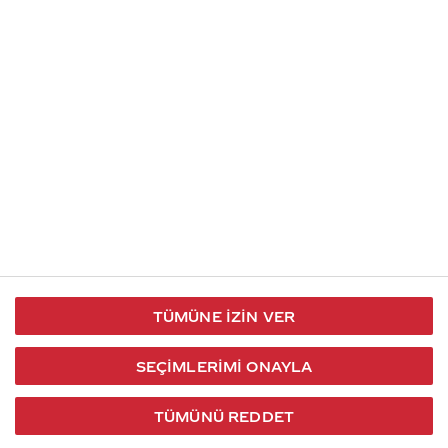
İletişim
Takip et
S.S.S
Kullanım
444 30 40
X / Twitter
Koşulları
Coca-Cola İletişim
Facebook
Merkezi
Veri Koruma
iletisimmerkezi@coca-
ve Gizlilik
cola.com
TÜMÜNE İZIN VER
Bilgi
Toplumu
SEÇIMLERIMI ONAYLA
Hizmetleri
TÜMÜNÜ REDDET
2026 © Coca-Cola Türkiye. Tüm hakları saklıdır.