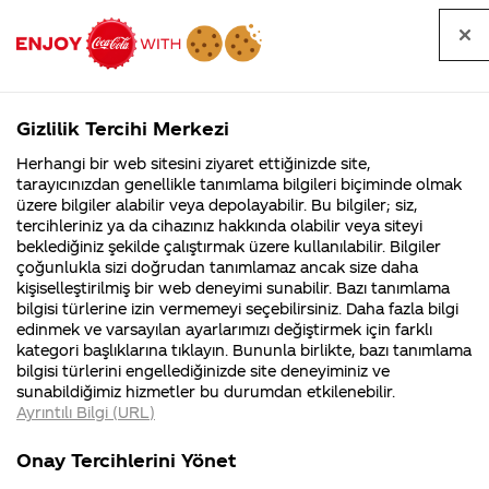
Tüm
Arama
Anasayfa
Haberler
Kapat
sorular
yap
Gizlilik Tercihi Merkezi
Arama yap
Herhangi bir web sitesini ziyaret ettiğinizde site,
Anasayfa
Sorular
Soru detayları
tarayıcınızdan genellikle tanımlama bilgileri biçiminde olmak
üzere bilgiler alabilir veya depolayabilir. Bu bilgiler; siz,
Coca-
Coca-
Kategoriler
Coca-Cola
Coca cola
şişelerin
tercihleriniz ya da cihazınız hakkında olabilir veya siteyi
Cola'nın
Cola’yı
nerenin
İsrail malı mı
Filistin'de
kim
beklediğiniz şekilde çalıştırmak üzere kullanılabilir. Bilgiler
malı?
Yani ...
fabr...
buldu?
çoğunlukla sizi doğrudan tanımlamaz ancak size daha
ambalajında
kişiselleştirilmiş bir web deneyimi sunabilir. Bazı tanımlama
Kurumsal
Kamp
bilgisi türlerine izin vermemeyi seçebilirsiniz. Daha fazla bilgi
TC alkolsüz
edinmek ve varsayılan ayarlarımızı değiştirmek için farklı
4355 Soru
90 Soru
kategori başlıklarına tıklayın. Bununla birlikte, bazı tanımlama
içecekler
Coca-Cola
Kampany
bilgisi türlerini engellediğinizde site deneyiminiz ve
Şirketi
hakkınd
sunabildiğimiz hizmetler bu durumdan etkilenebilir.
hakkında
ettikleri
tebliğine
Ayrıntılı Bilgi (URL)
merak
Kampan
ettikleriniz.
koşulları
Kurumsal
Kampanya
uygundur
Fabrikalarımız,
kampany
Onay Tercihlerini Yönet
sertifikalarımız,
tarihleri
4355 Soru
90 Soru
faaliyet
temini v