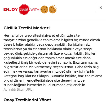
Tüm
Arama
Anasayfa
Haberler
Kapat
sorular
yap
Gizlilik Tercihi Merkezi
Arama yap
Herhangi bir web sitesini ziyaret ettiğinizde site,
Anasayfa
Sorular
Soru detayları
tarayıcınızdan genellikle tanımlama bilgileri biçiminde olmak
üzere bilgiler alabilir veya depolayabilir. Bu bilgiler; siz,
Coca-
Coca-
Kategoriler
Coca-Cola
Coca cola
Şişeler ve
tercihleriniz ya da cihazınız hakkında olabilir veya siteyi
Cola'nın
Cola’yı
nerenin
İsrail malı mı
Filistin'de
kim
beklediğiniz şekilde çalıştırmak üzere kullanılabilir. Bilgiler
malı?
Yani ...
fabr...
buldu?
çoğunlukla sizi doğrudan tanımlamaz ancak size daha
kutular
kişiselleştirilmiş bir web deneyimi sunabilir. Bazı tanımlama
Kurumsal
Kamp
bilgisi türlerine izin vermemeyi seçebilirsiniz. Daha fazla bilgi
arasında asit
edinmek ve varsayılan ayarlarımızı değiştirmek için farklı
4355 Soru
90 Soru
kategori başlıklarına tıklayın. Bununla birlikte, bazı tanımlama
farkı mı?
Coca-Cola
Kampany
bilgisi türlerini engellediğinizde site deneyiminiz ve
Şirketi
hakkınd
sunabildiğimiz hizmetler bu durumdan etkilenebilir.
hakkında
ettikleri
Şişe kolanın
Ayrıntılı Bilgi (URL)
merak
Kampan
ettikleriniz.
koşulları
Kurumsal
Kampan
tadını neden
Fabrikalarımız,
kampany
Onay Tercihlerini Yönet
sertifikalarımız,
tarihleri
4355 Soru
90 Soru
faaliyet
temini v