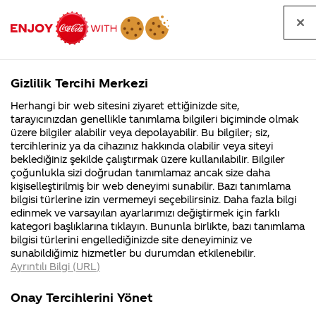
Tüm
Arama
Anasayfa
Haberler
Kapat
sorular
yap
Gizlilik Tercihi Merkezi
Arama yap
Herhangi bir web sitesini ziyaret ettiğinizde site,
Anasayfa
Sorular
Soru detayları
tarayıcınızdan genellikle tanımlama bilgileri biçiminde olmak
üzere bilgiler alabilir veya depolayabilir. Bu bilgiler; siz,
Coca-
Coca-
Kategoriler
Coca-Cola
Coca cola
şişe kola
tercihleriniz ya da cihazınız hakkında olabilir veya siteyi
Cola'nın
Cola’yı
nerenin
İsrail malı mı
Filistin'de
kim
beklediğiniz şekilde çalıştırmak üzere kullanılabilir. Bilgiler
malı?
Yani ...
fabr...
buldu?
çoğunlukla sizi doğrudan tanımlamaz ancak size daha
kapagı
kişiselleştirilmiş bir web deneyimi sunabilir. Bazı tanımlama
Kurumsal
Kamp
bilgisi türlerine izin vermemeyi seçebilirsiniz. Daha fazla bilgi
hangi
edinmek ve varsayılan ayarlarımızı değiştirmek için farklı
4355 Soru
90 Soru
kategori başlıklarına tıklayın. Bununla birlikte, bazı tanımlama
maddeden
Coca-Cola
Kampany
bilgisi türlerini engellediğinizde site deneyiminiz ve
Şirketi
hakkınd
sunabildiğimiz hizmetler bu durumdan etkilenebilir.
hakkında
ettikleri
yapılıyor
Ayrıntılı Bilgi (URL)
merak
Kampan
ettikleriniz.
koşulları
Kurumsal
Kampanyala
demir mi
Fabrikalarımız,
kampany
Onay Tercihlerini Yönet
sertifikalarımız,
tarihleri
4355 Soru
90 Soru
faaliyet
temini v