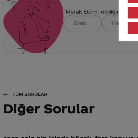
“Merak Ettim” dediğin konuya 
Evet
Hayır
TÜM SORULAR
Diğer Sorular
coca cola nin icinde böcek, fare kanı vs.