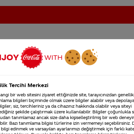
'ya aşığım nerdeyse.Bu
oca-Cola'nın Filistin'de fabr...
Coca-Cola’yı kim buldu?
unuz için ; TEŞEKKUR
Kurumsal
ilik Tercihi Merkezi
4355 Soru
ngi bir web sitesini ziyaret ettiğinizde site, tarayıcınızdan genellik
Coca-Cola Şirketi hakk
lama bilgileri biçiminde olmak üzere bilgiler alabilir veya depolayab
merak ettikleriniz.
lgiler; siz, tercihleriniz ya da cihazınız hakkında olabilir veya siteyi
Fabrikalarımız,
diğiniz şekilde çalıştırmak üzere kullanılabilir. Bilgiler çoğunlukla si
sertifikalarımız, faaliyet
udan tanımlamaz ancak size daha kişiselleştirilmiş bir web deneyi
gösterdiğimiz ülkeler,
tarihçemiz ve daha fazla
ilir. Bazı tanımlama bilgisi türlerine izin vermemeyi seçebilirsiniz.
 bilgi edinmek ve varsayılan ayarlarımızı değiştirmek için farklı kat