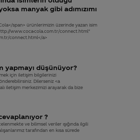
ı?yoksa manyak gibi adımızımı
ola</span> ürünlerimizin üzerinde yazan isim
" http://www.coca-cola.com.tr/connect.html"
om.tr/connect.html</a>
am yapmayı düşünüyor?
k için iletişim bilgilerinizi
derebilirsiniz. Dilerseniz <a
 iletişim merkezimizi arayarak da bize
cevaplanıyor ?
lenmekte ve bilimsel veriler ışığında ilgili
ışanlarımız tarafından en kısa sürede