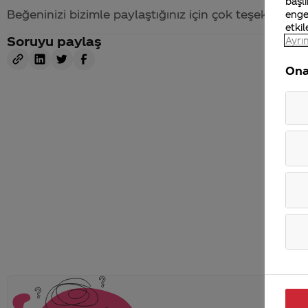
başlı
Beğeninizi bizimle paylaştığınız için çok teşekkür ed
enge
etkil
Soruyu paylaş
Ayrın
Ona