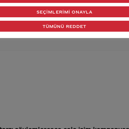
verdiğimiz cevap aklındaki soru işaretlerini giderdi 
SEÇIMLERIMI ONAYLA
Gönder
TÜMÜNÜ REDDET
 tarzı söylemler
coco cola isim kampanyas