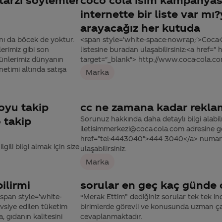
internette bir liste var m
arayacağız her kutuda
nı da böcek de yoktur.
<span style='white-space:nowrap;'>Coca-C
rimiz gibi son
listesine buradan ulaşabilirsiniz:<a href=
rünlerimiz dünyanın
target="_blank"> http://www.coca-cola.c
etimi altında satışa
Marka
oyu takip
cc ne zamana kadar rekl
 takip
Sorunuz hakkında daha detaylı bilgi alabilme
iletisimmerkezi@coca-cola.com adresine gön
href="tel:4443040">444 3040</a> numaralı
ili bilgi almak için size
ulaşabilirsiniz.
Marka
ilirmi
sorular en geç kaç günde 
<span style='white-
“Merak Ettim” dediğiniz sorular tek tek ince
vsiye edilen tüketim
birimlerde görevli ve konusunda uzman çal
, gıdanın kalitesini
cevaplanmaktadır.