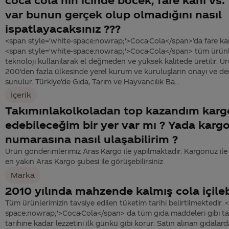
var bunun gerçek olup olmadığını nasıl
ispatlayacaksınız ???
<span style='white-space:nowrap;'>Coca-Cola</span>’da fare ka
<span style='white-space:nowrap;'>Coca-Cola</span> tüm ürünle
teknoloji kullanılarak el değmeden ve yüksek kalitede üretilir. Ü
200'den fazla ülkesinde yerel kurum ve kuruluşların onayı ve den
sunulur. Türkiye’de Gıda, Tarım ve Hayvancılık Ba...
İçerik
Takımınlakolkoladan top kazandım karg
edebileceğim bir yer var mı ? Yada kargo
numarasına nasıl ulaşabilirim ?
Ürün gönderimlerimiz Aras Kargo ile yapılmaktadır. Kargonuz ile ilg
en yakın Aras Kargo şubesi ile görüşebilirsiniz.
Marka
2010 yılında mahzende kalmış cola içileb
Tüm ürünlerimizin tavsiye edilen tüketim tarihi belirtilmektedir. 
space:nowrap;'>Coca-Cola</span> da tüm gıda maddeleri gibi ta
tarihine kadar lezzetini ilk günkü gibi korur. Satın alınan gıdalarda