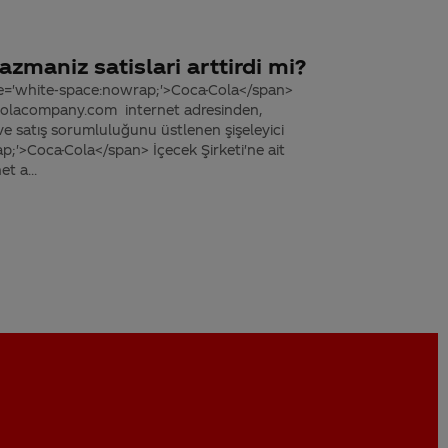
azmaniz satislari arttirdi mi?
yle='white-space:nowrap;'>Coca-Cola</span>
a-colacompany.com internet adresinden,
ve satış sorumluluğunu üstlenen şişeleyici
;'>Coca-Cola</span> İçecek Şirketi'ne ait
t a...