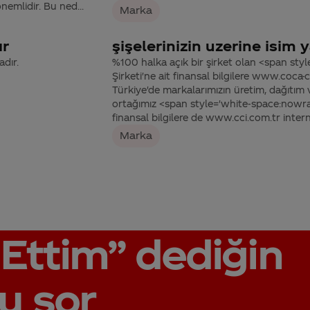
nemlidir. Bu ned...
Marka
ır
şişelerinizin uzerine isim y
adır.
%100 halka açık bir şirket olan <span st
Şirketi'ne ait finansal bilgilere www.coc
Türkiye'de markalarımızın üretim, dağıtım 
ortağımız <span style='white-space:nowrap
finansal bilgilere de www.cci.com.tr interne
Marka
Ettim”
dediğin
u sor