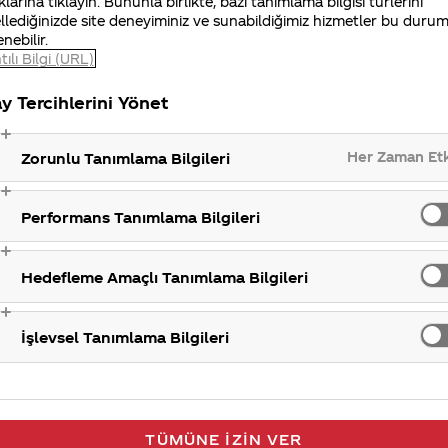
klarına tıklayın. Bununla birlikte, bazı tanımlama bilgisi türlerini
eriz.
llediğinizde site deneyiminiz ve sunabildiğimiz hizmetler bu duru
J
enebilir.
tılı Bilgi (URL)
Mem
y Tercihlerini Yönet
Her Zaman Et
Zorunlu Tanımlama Bilgileri
Performans Tanımlama Bilgileri
Hedefleme Amaçlı Tanımlama Bilgileri
İşlevsel Tanımlama Bilgileri
TÜMÜNE İZIN VER