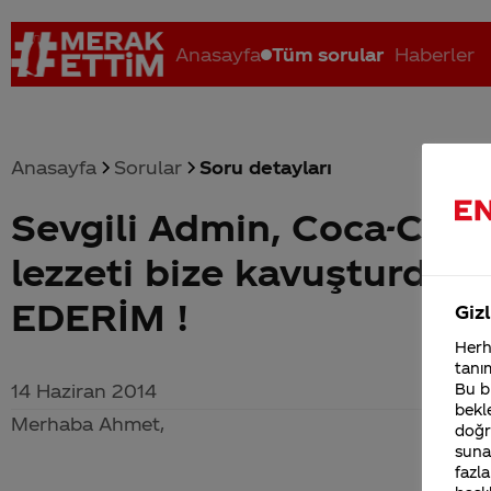
Anasayfa
Tüm sorular
Haberler
Anasayfa
Sorular
Soru detayları
Sevgili Admin, Coca-Cola
Coca-Cola nerenin malı?
Coca cola İsrail malı mı Yani ...
C
lezzeti bize kavuşturduğ
EDERİM !
Gizl
Herha
tanım
Bu bi
14 Haziran 2014
bekle
Merhaba Ahmet,
doğr
sunab
fazla