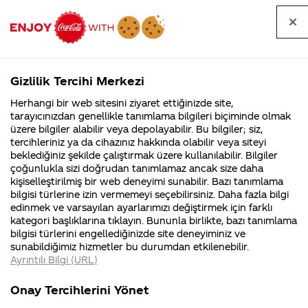
Tüm
Arama
Anasayfa
Haberler
Kapat
sorular
yap
Gizlilik Tercihi Merkezi
Arama yap
Herhangi bir web sitesini ziyaret ettiğinizde site,
Anasayfa
Sorular
Soru detayları
tarayıcınızdan genellikle tanımlama bilgileri biçiminde olmak
üzere bilgiler alabilir veya depolayabilir. Bu bilgiler; siz,
Coca-
Coca-
Kategori
Coca-Cola
Coca cola
Senelerce kola
tercihleriniz ya da cihazınız hakkında olabilir veya siteyi
Cola'nın
Cola’yı
nerenin
İsrail malı mı
Filistin'de
kim
beklediğiniz şekilde çalıştırmak üzere kullanılabilir. Bilgiler
malı?
Yani ...
fabr...
buldu?
çoğunlukla sizi doğrudan tanımlamaz ancak size daha
ile ilgili
kişiselleştirilmiş bir web deneyimi sunabilir. Bazı tanımlama
Kurumsal
Kamp
bilgisi türlerine izin vermemeyi seçebilirsiniz. Daha fazla bilgi
spekülasyonlara
edinmek ve varsayılan ayarlarımızı değiştirmek için farklı
4355 Soru
90 Soru
kategori başlıklarına tıklayın. Bununla birlikte, bazı tanımlama
ragmen destek
Coca-Cola
Kampany
bilgisi türlerini engellediğinizde site deneyiminiz ve
Şirketi
hakkınd
sunabildiğimiz hizmetler bu durumdan etkilenebilir.
hakkında
ettikleri
verdik neden
Ayrıntılı Bilgi (URL)
merak
Kampan
ettikleriniz.
koşulları
Kurumsal
Ka
son 1-2 ayda bu
Fabrikalarımız,
kampany
Onay Tercihlerini Yönet
sertifikalarımız,
tarihleri
4355 Soru
90 S
faaliyet
temini v