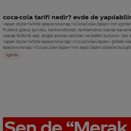
coca-cola tarifi nedir? evde de yapılabili
<span style='white-space:nowrap;'>Coca-Cola</span>’nın içerisi
fruktoz-glikoz şurubu, karbondioksit, renklendirici olarak karamel,
olarak fosforik asit, doğal aroma vericiler ve kafein bulunur. Si
<span style='white-space:nowrap;'>Coca-Cola</span> Şirketi ola
space:nowrap;'>Coca-Cola</span>’nın eşsiz tadını sizlerle buluşt
İçerik
Sen de
“Merak 