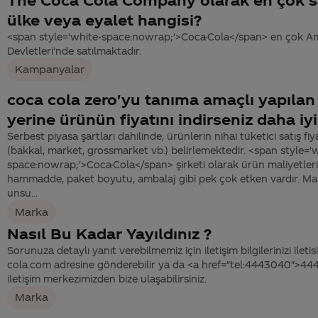
ülke veya eyalet hangisi?
<span style='white-space:nowrap;'>Coca-Cola</span> en çok Ame
Devletleri’nde satılmaktadır.
Kampanyalar
coca cola zero'yu tanıma amaçlı yapıla
yerine ürünün fiyatını indirseniz daha iy
Serbest piyasa şartları dahilinde, ürünlerin nihai tüketici satış fiy
(bakkal, market, grossmarket vb.) belirlemektedir. <span style='
space:nowrap;'>Coca-Cola</span> şirketi olarak ürün maliyetlerim
hammadde, paket boyutu, ambalaj gibi pek çok etken vardır. Mali
unsu...
Marka
Nasıl Bu Kadar Yayıldınız ?
Sorunuza detaylı yanıt verebilmemiz için iletişim bilgilerinizi ile
cola.com adresine gönderebilir ya da <a href="tel:4443040">4
iletişim merkezimizden bize ulaşabilirsiniz.
Marka