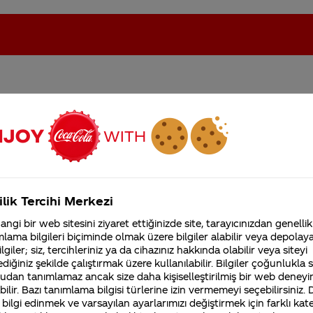
den şekerli
oca-Cola'nın Filistin'de fabr...
Coca-Cola’yı kim buldu?
Kurumsal
ilik Tercihi Merkezi
4355 Soru
ngi bir web sitesini ziyaret ettiğinizde site, tarayıcınızdan genellik
Coca-Cola Şirketi hakk
lama bilgileri biçiminde olmak üzere bilgiler alabilir veya depolayab
merak ettikleriniz.
e yer almaktadır ve şekersizdir.
Coca-Cola
Şekersiz
lgiler; siz, tercihleriniz ya da cihazınız hakkında olabilir veya siteyi
Fabrikalarımız,
diğiniz şekilde çalıştırmak üzere kullanılabilir. Bilgiler çoğunlukla si
m K kullanılmaktadır.
sertifikalarımız, faaliyet
gösterdiğimiz ülkeler,
udan tanımlamaz ancak size daha kişiselleştirilmiş bir web deneyi
tarihçemiz ve daha fazla
ilir. Bazı tanımlama bilgisi türlerine izin vermemeyi seçebilirsiniz.
iniz Merak Ettim sitemizi ziyaret ettiğiniz için teşekkür
 bilgi edinmek ve varsayılan ayarlarımızı değiştirmek için farklı kat