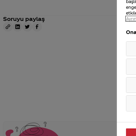
başlı
enge
etkil
Soruyu paylaş
Ayrın
Ona