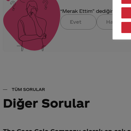
“Merak Ettim” dediğin konuya 
Evet
Hayır
TÜM SORULAR
Diğer Sorular
The Coca Cola Company olarak en çok sa