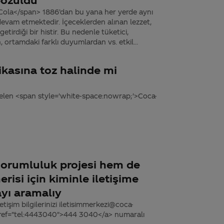
Cola</span> 1886’dan bu yana her yerde aynı
devam etmektedir. İçeceklerden alınan lezzet,
etirdiği bir histir. Bu nedenle tüketici,
 ortamdaki farklı duyumlardan vs. etkil...
ikasına toz halinde mi
gelen <span style='white-space:nowrap;'>Coca-
sorumluluk projesi hem de
risi için kiminle iletişime
yı aramalıy
tişim bilgilerinizi iletisimmerkezi@coca-
 href="tel:4443040">444 3040</a> numaralı