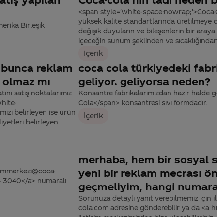
<span style='white-space:nowrap;'>Coca-
yüksek kalite standartlarında üretilmeye 
rika Birleşik
değişik duyuların ve bileşenlerin bir araya g
içeceğin sunum şeklinden ve sıcaklığından,
İçerik
n bunca reklam
coca cola türkiyedeki fabr
i olmaz mı
geliyor. geliyorsa neden?
atını satış noktalarımız
Konsantre fabrikalarımızdan hazır halde 
white-
Cola</span> konsantresi sıvı formdadır.
izi belirleyen ise ürün
İçerik
yetleri belirleyen
merhaba, hem bir sosyal 
tisimmerkezi@coca-
yeni bir reklam mecrası öne
44 3040</a> numaralı
geçmeliyim, hangi numara
Sorunuza detaylı yanıt verebilmemiz için ile
cola.com adresine gönderebilir ya da <a