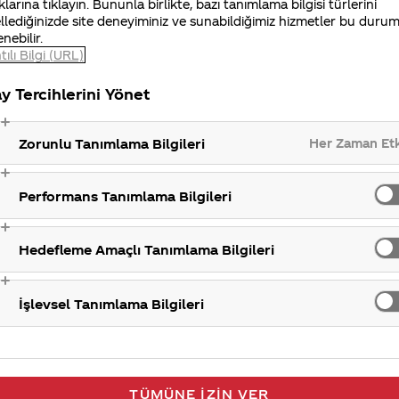
klarına tıklayın. Bununla birlikte, bazı tanımlama bilgisi türlerini
llediğinizde site deneyiminiz ve sunabildiğimiz hizmetler bu duru
enebilir.
tılı Bilgi (URL)
y Tercihlerini Yönet
Her Zaman Et
Zorunlu Tanımlama Bilgileri
Performans Tanımlama Bilgileri
Hedefleme Amaçlı Tanımlama Bilgileri
İşlevsel Tanımlama Bilgileri
TÜMÜNE İZIN VER