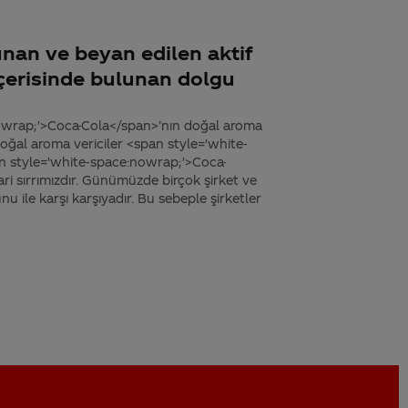
unan ve beyan edilen aktif
içerisinde bulunan dolgu
owrap;'>Coca-Cola</span>’nın doğal aroma
Doğal aroma vericiler <span style='white-
n style='white-space:nowrap;'>Coca-
ri sırrımızdır. Günümüzde birçok şirket ve
nu ile karşı karşıyadır. Bu sebeple şirketler