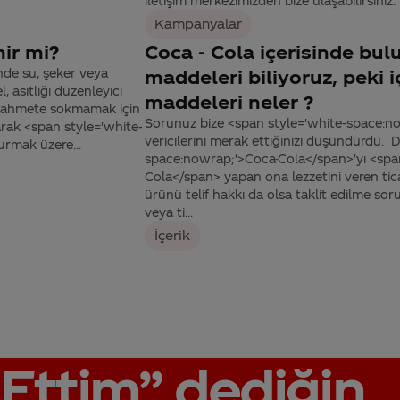
iletişim merkezimizden bize ulaşabilirsiniz.
Kampanyalar
nir mi?
Coca - Cola içerisinde bul
nde su, şeker veya
maddeleri biliyoruz, peki 
 asitliği düzenleyici
maddeleri neler ?
zi zahmete sokmamak için
Sorunuz bize <span style='white-space:n
rak <span style='white-
vericilerini merak ettiğinizi düşündürdü. 
urmak üzere...
space:nowrap;'>Coca-Cola</span>'yı <spa
Cola</span> yapan ona lezzetini veren tica
ürünü telif hakkı da olsa taklit edilme soru
veya ti...
İçerik
Ettim”
dediğin