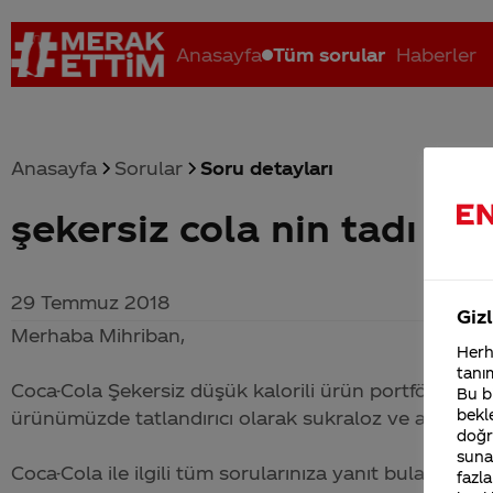
Anasayfa
Tüm sorular
Haberler
Anasayfa
Sorular
Soru detayları
şekersiz cola nin tadı ne
Coca-Cola nerenin malı?
Coca cola İsrail malı mı Yani ...
C
29 Temmuz 2018
Gizl
Merhaba Mihriban,
Herha
tanım
Coca-Cola
Şekersiz düşük kalorili ürün portföyümüzd
Bu bi
bekle
ürünümüzde tatlandırıcı olarak sukraloz ve asesülfa
doğr
sunab
Coca-Cola
ile ilgili tüm sorularınıza yanıt bulabileceğ
fazla