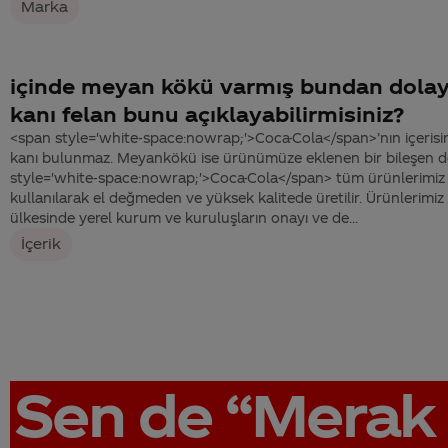
Marka
içinde meyan kökü varmış bundan dolay
kanı felan bunu açıklayabilirmisiniz?
<span style='white-space:nowrap;'>Coca-Cola</span>’nın içerisi
kanı bulunmaz. Meyankökü ise ürünümüze eklenen bir bileşen de
style='white-space:nowrap;'>Coca-Cola</span> tüm ürünlerimiz g
kullanılarak el değmeden ve yüksek kalitede üretilir. Ürünlerimi
ülkesinde yerel kurum ve kuruluşların onayı ve de...
İçerik
Sen de
“Merak 