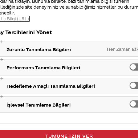
klarına tıklayın. Bununla birlikte, bazı tanımlama bilgisi türlerini
üzerinde bir etkisi olmadığını belirlediler. Diyetiniz ve
llediğinizde site deneyiminiz ve sunabildiğimiz hizmetler bu duru
enebilir.
vurmanızı öneririz.
tılı Bilgi (URL)
iniz Merak Ettim sitemizi ziyaret ettiğiniz için teşekkür
y Tercihlerini Yönet
Her Zaman Et
Zorunlu Tanımlama Bilgileri
İnsüli
Performans Tanımlama Bilgileri
Hedefleme Amaçlı Tanımlama Bilgileri
İşlevsel Tanımlama Bilgileri
TÜMÜNE İZIN VER