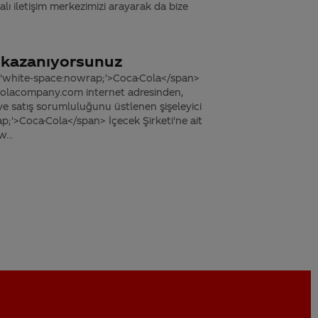
 iletişim merkezimizi arayarak da bize
 kazanıyorsunuz
le='white-space:nowrap;'>Coca-Cola</span>
a-colacompany.com internet adresinden,
ve satış sorumluluğunu üstlenen şişeleyici
;'>Coca-Cola</span> İçecek Şirketi'ne ait
w...