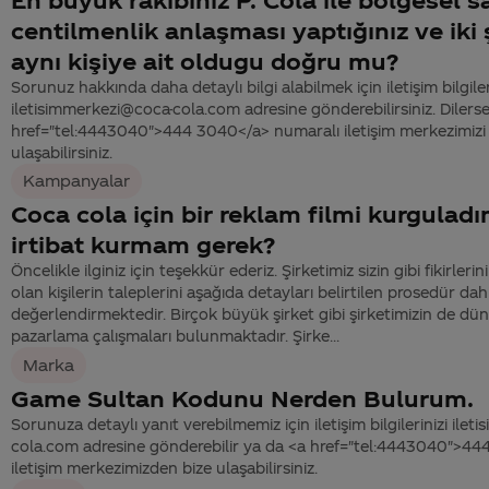
centilmenlik anlaşması yaptığınız ve iki 
aynı kişiye ait oldugu doğru mu?
Sorunuz hakkında daha detaylı bilgi alabilmek için iletişim bilgiler
iletisimmerkezi@coca-cola.com adresine gönderebilirsiniz. Dilerse
href="tel:4443040">444 3040</a> numaralı iletişim merkezimizi 
ulaşabilirsiniz.
Kampanyalar
Coca cola için bir reklam filmi kurguladı
irtibat kurmam gerek?
Öncelikle ilginiz için teşekkür ederiz. Şirketimiz sizin gibi fikirle
olan kişilerin taleplerini aşağıda detayları belirtilen prosedür dah
değerlendirmektedir. Birçok büyük şirket gibi şirketimizin de d
pazarlama çalışmaları bulunmaktadır. Şirke...
Marka
Game Sultan Kodunu Nerden Bulurum.
Sorunuza detaylı yanıt verebilmemiz için iletişim bilgilerinizi ile
cola.com adresine gönderebilir ya da <a href="tel:4443040">4
iletişim merkezimizden bize ulaşabilirsiniz.