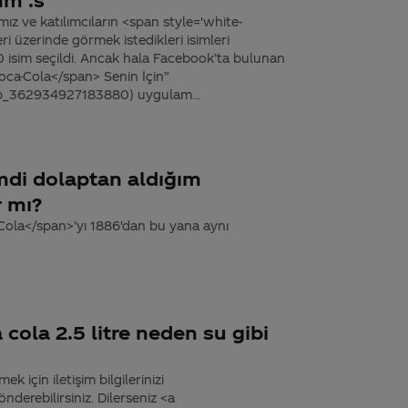
ız ve katılımcıların <span style='white-
 üzerinde görmek istedikleri isimleri
0 isim seçildi. Ancak hala Facebook’ta bulunan
oca-Cola</span> Senin İçin”
p_362934927183880) uygulam...
imdi dolaptan aldığım
r mı?
Cola</span>’yı 1886'dan bu yana aynı
cola 2.5 litre neden su gibi
k için iletişim bilgilerinizi
derebilirsiniz. Dilerseniz <a