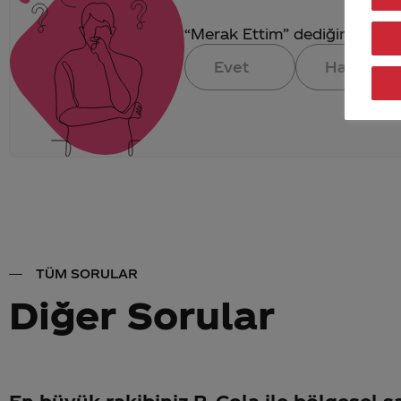
“Merak Ettim” dediğin konuya 
Evet
Hayır
TÜM SORULAR
Diğer Sorular
En büyük rakibiniz P. Cola ile bölgesel s