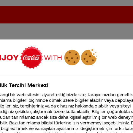
iğinde pankreas yine de
oca-Cola'nın Filistin'de fabr...
Coca-Cola’yı kim buldu?
Kurumsal
ilik Tercihi Merkezi
4355 Soru
ngi bir web sitesini ziyaret ettiğinizde site, tarayıcınızdan genellik
Coca-Cola Şirketi hakk
lama bilgileri biçiminde olmak üzere bilgiler alabilir veya depolayab
merak ettikleriniz.
lgiler; siz, tercihleriniz ya da cihazınız hakkında olabilir veya siteyi
Fabrikalarımız,
diğiniz şekilde çalıştırmak üzere kullanılabilir. Bilgiler çoğunlukla si
sertifikalarımız, faaliyet
ukraloz ve asesülfam K bulunmaktadır ve bu tatlandır
udan tanımlamaz ancak size daha kişiselleştirilmiş bir web deneyi
gösterdiğimiz ülkeler,
tarihçemiz ve daha fazla
ilir. Bazı tanımlama bilgisi türlerine izin vermemeyi seçebilirsiniz.
 bilgi edinmek ve varsayılan ayarlarımızı değiştirmek için farklı kat