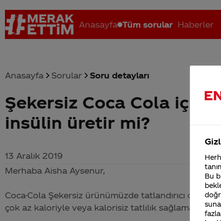
Anasayfa
Tüm sorular
Haberler
Anasayfa
Sorular
Soru detayları
Şekersiz Coca Cola içild
Coca-Cola nerenin malı?
Coca cola İsrail malı mı Yani ...
C
insülin üretir mi?
Gizl
13 Aralık 2019
Herha
tanım
Merhaba Aisha Aysenur,
Bu bi
bekle
Coca-Cola
Şekersiz ürünümüzde tatlandırıcı olarak s
doğr
sunab
çok az kaloriyle veya kalorisiz tatlılık sağlamaktadır.
fazla