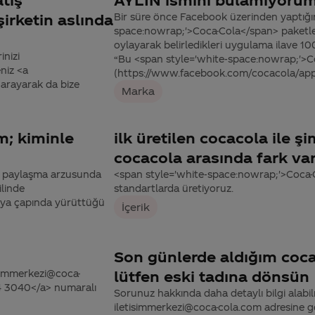
şirketin aslında
Bir süre önce Facebook üzerinden yaptığım
space:nowrap;'>Coca-Cola</span> paketleri
oylayarak belirledikleri uygulama ilave 10
inizi
“Bu <span style='white-space:nowrap;'>C
niz <a
(https://www.facebook.com/cocacola/ap
arayarak da bize
Marka
m; kiminle
ilk üretilen cocacola ile ş
cocacola arasında fark va
rini paylaşma arzusunda
<span style='white-space:nowrap;'>Coca-
ilinde
standartlarda üretiyoruz.
ünya çapında yürüttüğü
İçerik
Son günlerde aldığım coca 
tisimmerkezi@coca-
lütfen eski tadına dönsün
44 3040</a> numaralı
Sorunuz hakkında daha detaylı bilgi alabilme
iletisimmerkezi@coca-cola.com adresine gön