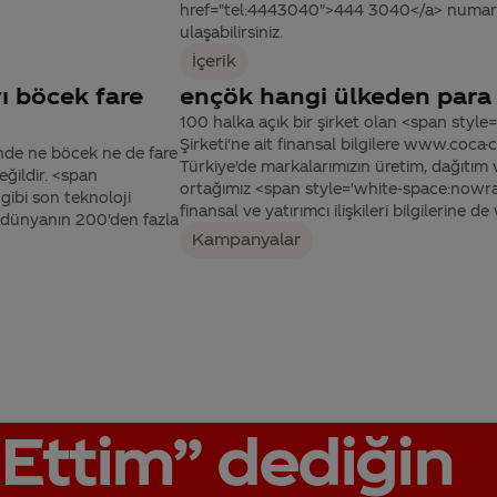
href="tel:4443040">444 3040</a> numaralı
ulaşabilirsiniz.
İçerik
ı böcek fare
ençök hangi ülkeden para
100 halka açık bir şirket olan <span sty
Şirketi'ne ait finansal bilgilere www.coc
nde ne böcek ne de fare
Türkiye'de markalarımızın üretim, dağıtım 
ğildir. <span
ortağımız <span style='white-space:nowrap
ibi son teknoloji
finansal ve yatırımcı ilişkileri bilgilerine de 
z dünyanın 200'den fazla
Kampanyalar
Ettim”
dediğin