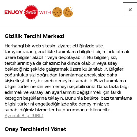
Tüm
Arama
Anasayfa
Haberler
Kapat
sorular
yap
Gizlilik Tercihi Merkezi
Arama yap
Herhangi bir web sitesini ziyaret ettiğinizde site,
Anasayfa
Sorular
Soru detayları
tarayıcınızdan genellikle tanımlama bilgileri biçiminde olmak
üzere bilgiler alabilir veya depolayabilir. Bu bilgiler; siz,
Coca-
Coca-
Kategoriler
Coca-Cola
Coca cola
sağlığa
tercihleriniz ya da cihazınız hakkında olabilir veya siteyi
Cola'nın
Cola’yı
nerenin
İsrail malı mı
Filistin'de
kim
beklediğiniz şekilde çalıştırmak üzere kullanılabilir. Bilgiler
malı?
Yani ...
fabr...
buldu?
çoğunlukla sizi doğrudan tanımlamaz ancak size daha
zararlı mı
kişiselleştirilmiş bir web deneyimi sunabilir. Bazı tanımlama
Kurumsal
Kamp
bilgisi türlerine izin vermemeyi seçebilirsiniz. Daha fazla bilgi
?
edinmek ve varsayılan ayarlarımızı değiştirmek için farklı
4355 Soru
90 Soru
kategori başlıklarına tıklayın. Bununla birlikte, bazı tanımlama
Coca-Cola
Kampany
bilgisi türlerini engellediğinizde site deneyiminiz ve
Şirketi
hakkınd
16
sunabildiğimiz hizmetler bu durumdan etkilenebilir.
hakkında
ettikleri
Şubat
Ayrıntılı Bilgi (URL)
merak
Kampan
2014
ettikleriniz.
koşulları
Kurumsal
Kampanyala
Fabrikalarımız,
kampany
Merhaba Burcu,
Onay Tercihlerini Yönet
sertifikalarımız,
tarihleri
4355 Soru
90 Soru
faaliyet
temini v