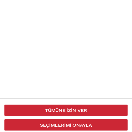
İletişim
Takip et
S.S.S
Kullanım
444 30 40
X / Twitter
Koşulları
Coca-Cola İletişim
Facebook
Merkezi
Veri Koruma
iletisimmerkezi@coca-
ve Gizlilik
cola.com
TÜMÜNE İZIN VER
Bilgi
Toplumu
SEÇIMLERIMI ONAYLA
Hizmetleri