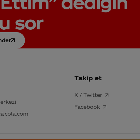
Ettim”
dediğin
u sor
nder
Takip et
X / Twitter
Merkezi
Facebook
ca-cola.com