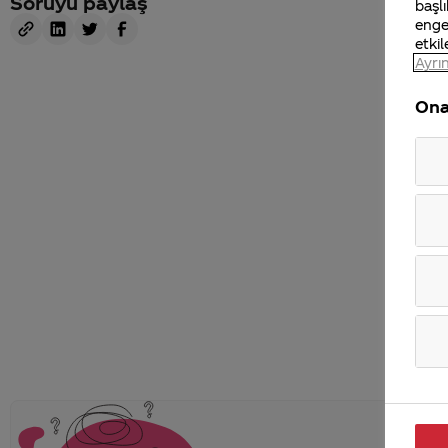
Soruyu paylaş
başlı
enge
etkil
Ayrın
Ona