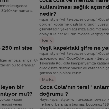
tisimmerkezi@coca-
kullanılması sağlık açısın
44 3040</a> numaralı
nedir?
<span style='white-space:nowrap;'>Coca-Co
görülen köpürme, gazlı bir ürünün yüzeyi 
çıkmaktadır. Şekeri ağzımıza aldığımız and
dolayısı ile her iki ürün midede karıştığın
İçerik
e 250 ml sise
Yeşil kapaktaki şifre ne ya
<span style='white-space:nowrap;'>Coca-
space:nowrap;'>Coca-Cola</span> Zero ürün
iğer ambalajlar için +/-
Takımınla Kol Kola kampanyamıza katılara
tarları bu töleranslar
dilediğinize destek olabilir ve kazananın çe
şansına sahip olabilirsiniz.
Marka
ileyen bir
Coca Cola’nın tersi ’ anla
nılıyor mu??
doğrumu ?
yoktur. <span
Hayır. <span style='white-space:nowrap;'
rengini veren
herhangi bir anlam taşımaz. Logomuz 1886