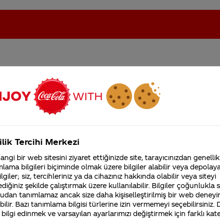
 mu :(
oca-Cola'nın Filistin'de fabr...
Coca-Cola’yı kim buldu?
Kurumsal
ilik Tercihi Merkezi
4355 Soru
ngi bir web sitesini ziyaret ettiğinizde site, tarayıcınızdan genellik
Coca-Cola Şirketi hakk
lama bilgileri biçiminde olmak üzere bilgiler alabilir veya depolayab
merak ettikleriniz.
lgiler; siz, tercihleriniz ya da cihazınız hakkında olabilir veya siteyi
Fabrikalarımız,
diğiniz şekilde çalıştırmak üzere kullanılabilir. Bilgiler çoğunlukla si
sertifikalarımız, faaliyet
 buradan ulaşabilirsiniz:
http://www.coca-
gösterdiğimiz ülkeler,
udan tanımlamaz ancak size daha kişiselleştirilmiş bir web deneyi
tarihçemiz ve daha fazla
ilir. Bazı tanımlama bilgisi türlerine izin vermemeyi seçebilirsiniz.
 bilgi edinmek ve varsayılan ayarlarımızı değiştirmek için farklı kat