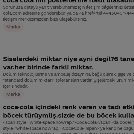
Sorunuza detaylı yanıt verebilmemiz için iletişim bilgilerinizi ile
cola.com adresine gönderebilir ya da <a href="tel:4443040">4
iletişim merkezimizden bize ulaşabilirsiniz.
Marka
Siselerdeki miktar niye ayni degil?6 tan
var.her birinde farkli miktar.
Dolum teknolojilerine ve ambalaj dizaynına bağlı olarak, şişe ve d
“standard dolum miktarı” töleransları vardır. Şişelerdeki ürün mik
içerisindedir.
Marka
coca-cola içindeki renk veren ve tadı etk
böcek türüymüş.sizde de bu böcek kulla
<span style='white-space:nowrap;'>Coca-Cola</span>'da böcek 
style='white-space:nowrap;'>Coca-Cola</span>’ya kendine özgü 