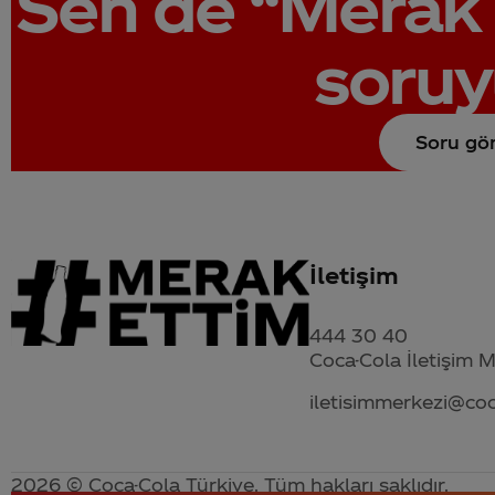
Sen de
“Merak 
soruy
Soru gö
İletişim
444 30 40
Coca-Cola İletişim 
iletisimmerkezi@co
2026 © Coca-Cola Türkiye. Tüm hakları saklıdır.