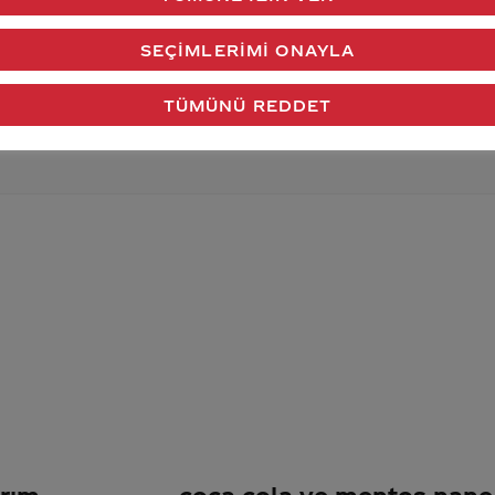
verdiğimiz cevap aklındaki soru işaretlerini giderdi 
SEÇIMLERIMI ONAYLA
Gönder
TÜMÜNÜ REDDET
ırım
coca cola ve mentos nane ş