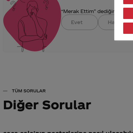
“Merak Ettim” dediğin konuya 
Evet
Hayır
TÜM SORULAR
Diğer Sorular
coca cola'nın posterlerine nasıl ulasabıl