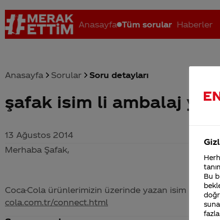
Anasayfa
Tüm sorular
Haberler
Anasayfa
Sorular
Soru detayları
şafak isim li ambalaj yok
Coca-Cola nerenin malı?
Coca cola İsrail malı mı Yani ...
C
13 Ağustos 2014
Gizl
Merhaba Şafak,
Herha
tanım
Bu bi
bekle
Coca-Cola
ürünlerimizin üzerinde yazan isim listesine
doğr
cola.com.tr/connect.html
sunab
fazla