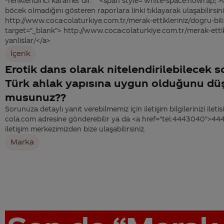
“renklendirici karamel”dir. <span style='white-space:nowrap;'
böcek olmadığını gösteren raporlara linki tıklayarak ulaşabilirsini
http://www.coca-colaturkiye.com.tr/merak-ettikleriniz/dogru-bili
target="_blank"> http://www.coca-colaturkiye.com.tr/merak-ettik
yanlislar/</a>
İçerik
Erotik dans olarak nitelendirilebilecek s
Türk ahlak yapısına uygun olduğunu d
musunuz??
Sorunuza detaylı yanıt verebilmemiz için iletişim bilgilerinizi ile
cola.com adresine gönderebilir ya da <a href="tel:4443040">4
iletişim merkezimizden bize ulaşabilirsiniz.
Marka