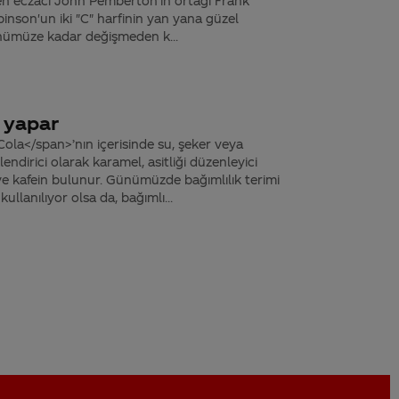
en eczacı John Pemberton'ın ortağı Frank
nson'un iki "C" harfinin yan yana güzel
nümüze kadar değişmeden k...
 yapar
ola</span>’nın içerisinde su, şeker veya
endirici olarak karamel, asitliği düzenleyici
r ve kafein bulunur. Günümüzde bağımlılık terimi
 kullanılıyor olsa da, bağımlı...