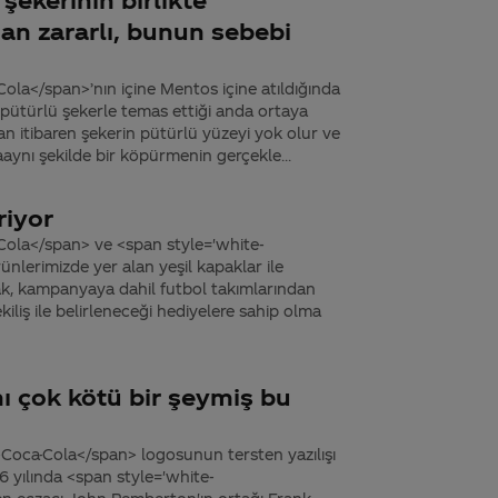
dan zararlı, bunun sebebi
la</span>’nın içine Mentos içine atıldığında
pütürlü şekerle temas ettiği anda ortaya
an itibaren şekerin pütürlü yüzeyi yok olur ve
daaynı şekilde bir köpürmenin gerçekle...
riyor
Cola</span> ve <span style='white-
lerimizde yer alan yeşil kapaklar ile
k, kampanyaya dahil futbol takımlarından
kiliş ile belirleneceği hediyelere sahip olma
mı çok kötü bir şeymiş bu
>Coca-Cola</span> logosunun tersten yazılışı
 yılında <span style='white-