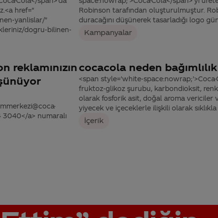
>Coca-Cola</span>’da
space:nowrap;'>Coca-Cola</span>’yı üret
z.<a href="
Robinson tarafından oluşturulmuştur. Robi
nen-yanlislar/"
duracağını düşünerek tasarladığı logo gü
leriniz/dogru-bilinen-
Kampanyalar
on reklamınızın
cocacola neden bağımlılık
üşünüyor
<span style='white-space:nowrap;'>Coca-C
fruktoz-glikoz şurubu, karbondioksit, renkl
olarak fosforik asit, doğal aroma vericile
tisimmerkezi@coca-
yiyecek ve içeceklerle ilişkili olarak sıklıkla
44 3040</a> numaralı
İçerik