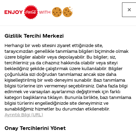
Tüm
Arama
Anasayfa
Haberler
Kapat
sorular
yap
Gizlilik Tercihi Merkezi
Arama yap
Herhangi bir web sitesini ziyaret ettiğinizde site,
Anasayfa
Sorular
Soru detayları
tarayıcınızdan genellikle tanımlama bilgileri biçiminde olmak
üzere bilgiler alabilir veya depolayabilir. Bu bilgiler; siz,
Coca-
Coca-
Kategoriler
Coca-Cola
Coca cola
Rock'n
tercihleriniz ya da cihazınız hakkında olabilir veya siteyi
Cola'nın
Cola’yı
nerenin
İsrail malı mı
Filistin'de
kim
beklediğiniz şekilde çalıştırmak üzere kullanılabilir. Bilgiler
malı?
Yani ...
fabr...
buldu?
çoğunlukla sizi doğrudan tanımlamaz ancak size daha
Coke ne
kişiselleştirilmiş bir web deneyimi sunabilir. Bazı tanımlama
Kurumsal
Kamp
bilgisi türlerine izin vermemeyi seçebilirsiniz. Daha fazla bilgi
zaman??
edinmek ve varsayılan ayarlarımızı değiştirmek için farklı
4355 Soru
90 Soru
kategori başlıklarına tıklayın. Bununla birlikte, bazı tanımlama
Coca-Cola
Kampany
bilgisi türlerini engellediğinizde site deneyiminiz ve
Şirketi
hakkınd
09
sunabildiğimiz hizmetler bu durumdan etkilenebilir.
hakkında
ettikleri
Mayıs
Ayrıntılı Bilgi (URL)
merak
Kampan
2025
ettikleriniz.
koşulları
Kurumsal
Kampanyalar
Fabrikalarımız,
kampany
Merhaba Ayşe,
Onay Tercihlerini Yönet
sertifikalarımız,
tarihleri
4355 Soru
90 Soru
faaliyet
temini v