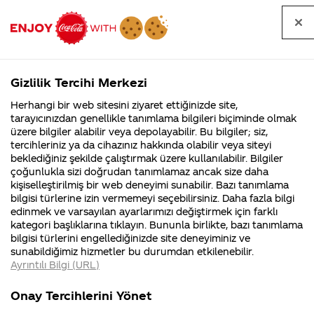
Tüm
Arama
Anasayfa
Haberler
Kapat
sorular
yap
Gizlilik Tercihi Merkezi
Arama yap
Herhangi bir web sitesini ziyaret ettiğinizde site,
Anasayfa
Sorular
Soru detayları
tarayıcınızdan genellikle tanımlama bilgileri biçiminde olmak
üzere bilgiler alabilir veya depolayabilir. Bu bilgiler; siz,
Coca-
Coca-
Kategori
Coca-Cola
Coca cola
Restoranım için
tercihleriniz ya da cihazınız hakkında olabilir veya siteyi
Cola'nın
Cola’yı
nerenin
İsrail malı mı
Filistin'de
kim
beklediğiniz şekilde çalıştırmak üzere kullanılabilir. Bilgiler
malı?
Yani ...
fabr...
buldu?
çoğunlukla sizi doğrudan tanımlamaz ancak size daha
dolap
kişiselleştirilmiş bir web deneyimi sunabilir. Bazı tanımlama
Kurumsal
Kamp
bilgisi türlerine izin vermemeyi seçebilirsiniz. Daha fazla bilgi
veriyormusunuz
edinmek ve varsayılan ayarlarımızı değiştirmek için farklı
4355 Soru
90 Soru
kategori başlıklarına tıklayın. Bununla birlikte, bazı tanımlama
Coca-Cola
Kampany
bilgisi türlerini engellediğinizde site deneyiminiz ve
Şirketi
hakkınd
sunabildiğimiz hizmetler bu durumdan etkilenebilir.
hakkında
ettikleri
16 Ocak 2024
Ayrıntılı Bilgi (URL)
merak
Kampan
ettikleriniz.
koşulları
Merhaba Rıfat,
Kurumsal
Kam
Fabrikalarımız,
kampany
Onay Tercihlerini Yönet
sertifikalarımız,
tarihleri
Belirtmiş olduğunuz konu ile
4355 Soru
90 Sor
faaliyet
temini v