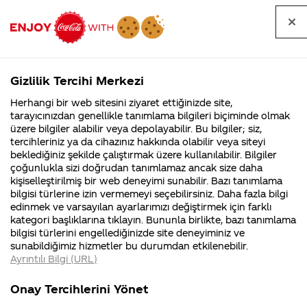
Tüm
Arama
Anasayfa
Haberler
Kapat
sorular
yap
Gizlilik Tercihi Merkezi
Arama yap
Herhangi bir web sitesini ziyaret ettiğinizde site,
Anasayfa
Sorular
Soru detayları
tarayıcınızdan genellikle tanımlama bilgileri biçiminde olmak
üzere bilgiler alabilir veya depolayabilir. Bu bilgiler; siz,
Coca-
Coca-
Kategoriler
Coca-Cola
Coca cola
Reklamda
tercihleriniz ya da cihazınız hakkında olabilir veya siteyi
Cola'nın
Cola’yı
nerenin
İsrail malı mı
Filistin'de
kim
beklediğiniz şekilde çalıştırmak üzere kullanılabilir. Bilgiler
malı?
Yani ...
fabr...
buldu?
çoğunlukla sizi doğrudan tanımlamaz ancak size daha
Kıvanç ile
kişiselleştirilmiş bir web deneyimi sunabilir. Bazı tanımlama
Kurumsal
Kamp
bilgisi türlerine izin vermemeyi seçebilirsiniz. Daha fazla bilgi
birlikte
edinmek ve varsayılan ayarlarımızı değiştirmek için farklı
4355 Soru
90 Soru
kategori başlıklarına tıklayın. Bununla birlikte, bazı tanımlama
oynayan
Coca-Cola
Kampany
bilgisi türlerini engellediğinizde site deneyiminiz ve
Şirketi
hakkınd
sunabildiğimiz hizmetler bu durumdan etkilenebilir.
hakkında
ettikleri
kişi
Ayrıntılı Bilgi (URL)
merak
Kampan
ettikleriniz.
koşulları
Kurumsal
Kampanyala
kimdir?
Fabrikalarımız,
kampany
Onay Tercihlerini Yönet
sertifikalarımız,
tarihleri
4355 Soru
90 Soru
faaliyet
temini v