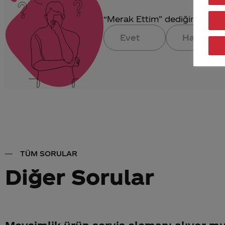
“Merak Ettim” dediğin konuya 
Evet
Hayır
TÜM SORULAR
Diğer Sorular
Mevsimlik ürün servis elemanı alıyor m