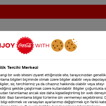
geldi acaba doğrumudur ? a
oca-Cola'nın Filistin'de fabr...
Coca-Cola’yı kim buldu?
Kurumsal
ilik Tercihi Merkezi
4355 Soru
ngi bir web sitesini ziyaret ettiğinizde site, tarayıcınızdan genellik
Coca-Cola Şirketi hakk
lama bilgileri biçiminde olmak üzere bilgiler alabilir veya depolayab
merak ettikleriniz.
lgiler; siz, tercihleriniz ya da cihazınız hakkında olabilir veya siteyi
Fabrikalarımız,
diğiniz şekilde çalıştırmak üzere kullanılabilir. Bilgiler çoğunlukla si
sertifikalarımız, faaliyet
udan tanımlamaz ancak size daha kişiselleştirilmiş bir web deneyi
gösterdiğimiz ülkeler,
tarihçemiz ve daha fazla
ilir. Bazı tanımlama bilgisi türlerine izin vermemeyi seçebilirsiniz.
etişim bilgilerinizi iletisimmerkezi@coca-cola.com adre
 bilgi edinmek ve varsayılan ayarlarımızı değiştirmek için farklı kat