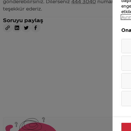
başlı
gönderebilirsiniz. Dilerseniz
444 3040
numaralı iletiş
enge
teşekkür ederiz.
etkil
Ayrın
Soruyu paylaş
Ona