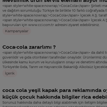
<span style='white-space:nowrap;'>Coca-Cola</span> Şirketi mark
ve dağıtım sorumluluğu Türkiye ile birlikte 10 farklı coğrafyada 
style='white-space:nowrap;'>Coca-Cola</span> İçecek A.Ş. tarafın
<span style='white-space:nowrap;'>Coca-Cola</span> İçecek A.Ş. 
başvuruları için www.cci.com.tr adresini ziyaret edebilirsiniz.
Kampanyalar
Coca-cola zararlımı ?
<span style='white-space:nowrap;'>Coca-Cola</span> da dahil tü
güvenlidir ve gıda otoriteleri tarafından onaylıdır. Ürünlerimiz 
ülkesinde kamu kurum ve kuruluşların onayı ve denetimi altında 
Türkiye’de Gıda, Tarım ve Hayvancılık Bakanlığı Alkolsüz İçecekler
İçerik
coca cola yeşil kapak para reklamında o
küçük çocuk hakkında bilgiler rica edeb
Sorunuz hakkında daha detaylı bilgi alabilmek için iletişim bilgiler