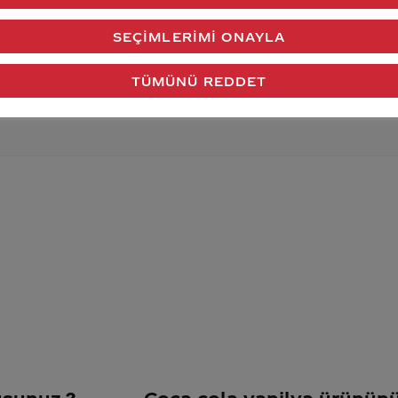
verdiğimiz cevap aklındaki soru işaretlerini giderdi 
SEÇIMLERIMI ONAYLA
Gönder
TÜMÜNÜ REDDET
usunuz ?
Coca cola vanilya ürününü