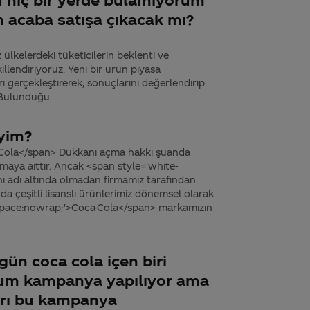
 acaba satışa çıkacak mı?
ülkelerdeki tüketicilerin beklenti ve
llendiriyoruz. Yeni bir ürün piyasa
 gerçekleştirerek, sonuçlarını değerlendirip
 Bulunduğu...
iyim?
-Cola</span> Dükkanı açma hakkı şuanda
maya aittir. Ancak <span style='white-
 adı altında olmadan firmamız tarafından
a çeşitli lisanslı ürünlerimiz dönemsel olarak
te-space:nowrap;'>Coca-Cola</span> markamızın
ün coca cola içen biri
rum kampanya yapılıyor ama
arı bu kampanya