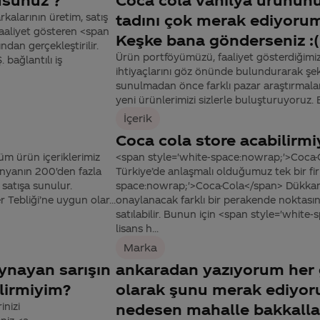
alarının üretim, satış
tadını çok merak ediyorum
faaliyet gösteren <span
Keşke bana gönderseniz :(
dan gerçekleştirilir.
Ürün portföyümüzü, faaliyet gösterdiğimiz 
bağlantılı iş
ihtiyaçlarını göz önünde bulundurarak şeki
sunulmadan önce farklı pazar araştırmaları
yeni ürünlerimizi sizlerle buluşturuyoruz.
İçerik
Coca cola store acabilirm
m ürün içeriklerimiz
<span style='white-space:nowrap;'>Coca
dünyanın 200'den fazla
Türkiye’de anlaşmalı olduğumuz tek bir fir
satışa sunulur.
space:nowrap;'>Coca-Cola</span> Dükkanı
 Tebliği’ne uygun olar...
onaylanacak farklı bir perakende noktasınd
satılabilir. Bunun için <span style='whi
lisans h...
Marka
ynayan sarışın
ankaradan yazıyorum her g
ilirmiyim?
olarak şunu merak ediyo
inizi
nedesen mahalle bakkall