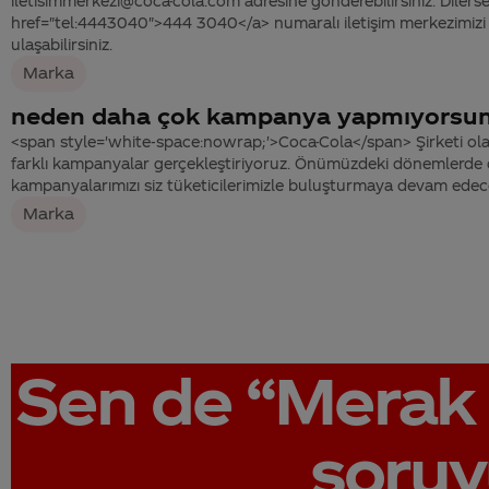
iletisimmerkezi@coca-cola.com adresine gönderebilirsiniz. Dilerse
href="tel:4443040">444 3040</a> numaralı iletişim merkezimizi 
ulaşabilirsiniz.
Marka
neden daha çok kampanya yapmıyorsu
<span style='white-space:nowrap;'>Coca-Cola</span> Şirketi ol
farklı kampanyalar gerçekleştiriyoruz. Önümüzdeki dönemlerde de
kampanyalarımızı siz tüketicilerimizle buluşturmaya devam edec
Marka
Sen de
“Merak 
soruy