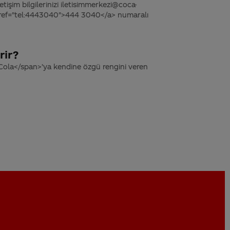
tişim bilgilerinizi iletisimmerkezi@coca-
 href="tel:4443040">444 3040</a> numaralı
rir?
Cola</span>’ya kendine özgü rengini veren