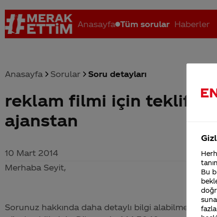
Anasayfa
Tüm sorular
Haberler
Anasayfa
Sorular
Soru detayları
reklam filmi için teklif 
Coca-Cola nerenin malı?
Coca cola İsrail malı mı Yani ...
C
ajanstan
Gizl
10 Mart 2014
Herha
tanım
Merhaba Seyit,
Bu bi
bekle
doğr
sunab
Sorunuz hakkında daha detaylı bilgi alabilmek için il
fazla