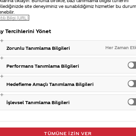
klarına tıklayın. Bununla birlikte, bazı tanımlama bilgisi türlerini
im merkezimizi arayarak da bize ulaşabilirsiniz. İlginiz
llediğinizde site deneyiminiz ve sunabildiğimiz hizmetler bu duru
enebilir.
tılı Bilgi (URL)
y Tercihlerini Yönet
Her Zaman Et
Zorunlu Tanımlama Bilgileri
Performans Tanımlama Bilgileri
Hedefleme Amaçlı Tanımlama Bilgileri
İşlevsel Tanımlama Bilgileri
TÜMÜNE İZIN VER