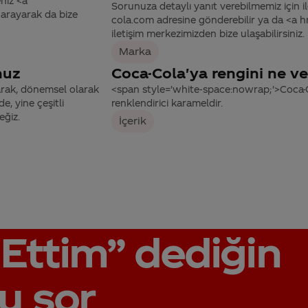
niz <a
Sorunuza detaylı yanıt verebilmemiz için ile
arayarak da bize
cola.com adresine gönderebilir ya da <a
iletişim merkezimizden bize ulaşabilirsiniz.
Marka
nuz
Coca-Cola'ya rengini ne ve
arak, dönemsel olarak
<span style='white-space:nowrap;'>Coca-
, yine çeşitli
renklendirici karameldir.
eğiz.
İçerik
Ettim”
dediğin
u sor