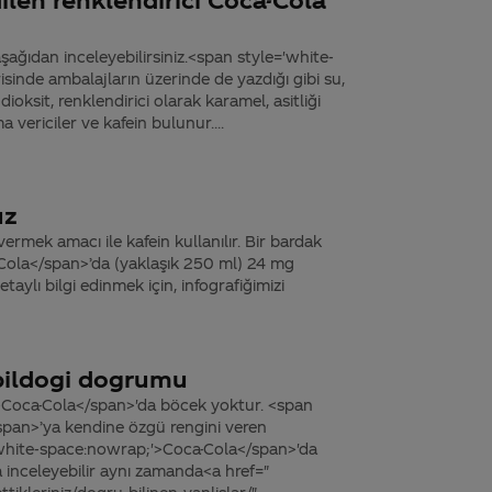
ağıdan inceleyebilirsiniz.<span style='white-
sinde ambalajların üzerinde de yazdığı gibi su,
ksit, renklendirici olarak karamel, asitliği
a vericiler ve kafein bulunur....
uz
ermek amacı ile kafein kullanılır. Bir bardak
Cola</span>’da (yaklaşık 250 ml) 24 mg
etaylı bilgi edinmek için, infografiğimizi
pildogi dogrumu
>Coca-Cola</span>'da böcek yoktur. <span
pan>’ya kendine özgü rengini veren
'white-space:nowrap;'>Coca-Cola</span>'da
 inceleyebilir aynı zamanda<a href="