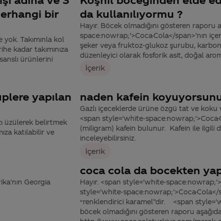
erhangi bir
da kullanılıyormu ?
Hayır. Böcek olmadığını gösteren raporu aş
space:nowrap;'>Coca-Cola</span>’nın içeri
e yok. Takımınla kol
şeker veya fruktoz-glukoz şurubu, karbondio
ihe kadar takımınıza
düzenleyici olarak fosforik asit, doğal arom
sanslı ürünlerini
İçerik
plere yapılan
naden kafein koyuyorsun
Gazlı içeceklerde ürüne özgü tat ve koku v
<span style='white-space:nowrap;'>Coca-
ı üzülerek belirtmek
(miligram) kafein bulunur. Kafein ile ilgili d
za katılabilir ve
inceleyebilirsiniz.
İçerik
coca cola da bocekten ya
ika'nın Georgia
Hayır. <span style='white-space:nowrap;'
style='white-space:nowrap;'>Coca-Cola</s
“renklendirici karamel”dir. <span style=
böcek olmadığını gösteren raporu aşağıda