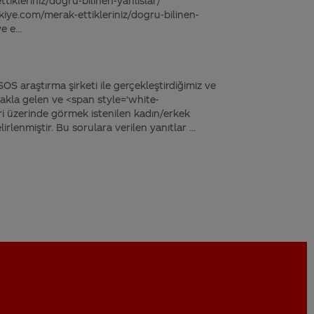
ikleriniz/dogru-bilinen-yanlislar/"
iye.com/merak-ettikleriniz/dogru-bilinen-
 e...
SOS araştırma şirketi ile gerçekleştirdiğimiz ve
k akla gelen ve <span style='white-
 üzerinde görmek istenilen kadın/erkek
irlenmiştir. Bu sorulara verilen yanıtlar ...