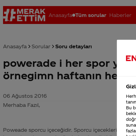
Anasayfa
Tüm sorular
Haberler
Anasayfa
Sorular
Soru detayları
powerade i her spor yapa
Coca-Cola nerenin malı?
Coca cola İsrail malı mı Yani ...
C
örnegimn haftanın her 
Gizl
06 Ağustos 2016
Herha
tanım
Merhaba Fazıl,
Bu bi
bekle
doğr
sunab
Poweade sporcu içeceğidir. Sporcu içecekleri, spor sır
fazla