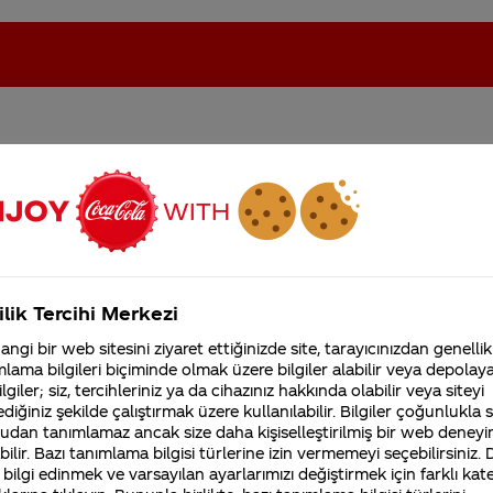
rken kullanabilirmiyiz
oca-Cola'nın Filistin'de fabr...
Coca-Cola’yı kim buldu?
günü antrenman esnasında
Kurumsal
ilik Tercihi Merkezi
4355 Soru
ngi bir web sitesini ziyaret ettiğinizde site, tarayıcınızdan genellik
Coca-Cola Şirketi hakk
lama bilgileri biçiminde olmak üzere bilgiler alabilir veya depolayab
merak ettikleriniz.
lgiler; siz, tercihleriniz ya da cihazınız hakkında olabilir veya siteyi
Fabrikalarımız,
diğiniz şekilde çalıştırmak üzere kullanılabilir. Bilgiler çoğunlukla si
sertifikalarımız, faaliyet
udan tanımlamaz ancak size daha kişiselleştirilmiş bir web deneyi
gösterdiğimiz ülkeler,
tarihçemiz ve daha fazla
ilir. Bazı tanımlama bilgisi türlerine izin vermemeyi seçebilirsiniz.
asındaki sıvı ve elektrolit kaybını en kısa sürede geri
 bilgi edinmek ve varsayılan ayarlarımızı değiştirmek için farklı kat