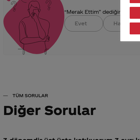
“Merak Ettim” dediğin konuya 
Evet
Hayır
TÜM SORULAR
Diğer Sorular
3 dönemdir üst üste katılıyorum 3 ayrı k