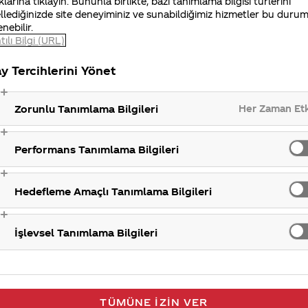
klarına tıklayın. Bununla birlikte, bazı tanımlama bilgisi türlerini
llediğinizde site deneyiminiz ve sunabildiğimiz hizmetler bu duru
enebilir.
ktrolitlerin (sodyum-potasyum) hızlı bir şekilde geri
tılı Bilgi (URL)
 performansınızı en yüksek seviyede uzun süre göster
y Tercihlerini Yönet
Ü
Her Zaman Et
Zorunlu Tanımlama Bilgileri
Performans Tanımlama Bilgileri
Hedefleme Amaçlı Tanımlama Bilgileri
İşlevsel Tanımlama Bilgileri
TÜMÜNE İZIN VER