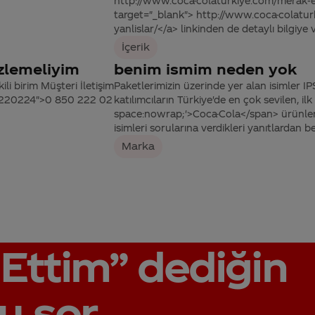
http://www.coca-colaturkiye.com/merak-ett
target="_blank"> http://www.coca-colaturk
yanlislar/</a> linkinden de detaylı bilgiye ve
İçerik
izlemeliyim
benim ismim neden yok
ili birim Müşteri İletişim
Paketlerimizin üzerinde yer alan isimler IP
502220224">0 850 222 02
katılımcıların Türkiye'de en çok sevilen, il
space:nowrap;'>Coca-Cola</span> ürünleri
isimleri sorularına verdikleri yanıtlardan bel
Marka
Ettim”
dediğin
u sor