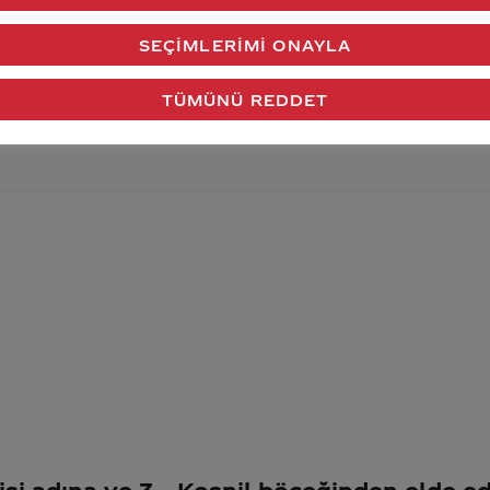
verdiğimiz cevap aklındaki soru işaretlerini giderdi 
SEÇIMLERIMI ONAYLA
Gönder
TÜMÜNÜ REDDET
işi adına ve 3
Koşnil böceğinden elde edi