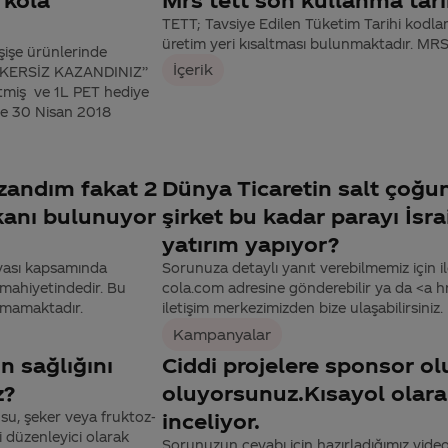
TETT; Tavsiye Edilen Tüketim Tarihi kodla
üretim yeri kısaltması bulunmaktadır. MRS
işe ürünlerinde
İçerik
ŞEKERSİZ KAZANDINIZ’’
tmiş ve 1L PET hediye
le 30 Nisan 2018
zandım fakat 2
Dünya Ticaretin salt çoğu
mkanı bulunuyor
şirket bu kadar parayı İsr
yatırım yapıyor?
nyası kapsamında
Sorunuza detaylı yanıt verebilmemiz için ile
 mahiyetindedir. Bu
cola.com adresine gönderebilir ya da <a
lamamaktadır.
iletişim merkezimizden bize ulaşabilirsiniz.
Kampanyalar
ın sağlığını
Ciddi projelere sponsor o
z?
oluyorsunuz.Kısayol olar
su, şeker veya fruktoz-
inceliyor.
i düzenleyici olarak
Sorunuzun cevabı için hazırladığımız videoy