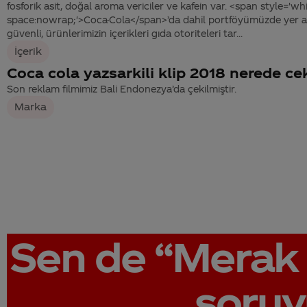
fosforik asit, doğal aroma vericiler ve kafein var. <span style='wh
space:nowrap;'>Coca-Cola</span>’da dahil portföyümüzde yer a
güvenli, ürünlerimizin içerikleri gıda otoriteleri tar...
İçerik
Coca cola yazsarkili klip 2018 nerede cek
Son reklam filmimiz Bali Endonezya’da çekilmiştir.
Marka
Sen de
“Merak 
soruy