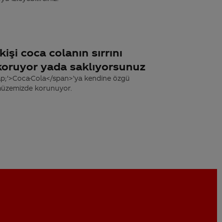
işi coca colanın sırrını
l koruyor yada saklıyorsunuz
ap;'>Coca-Cola</span>’ya kendine özgü
 müzemizde korunuyor.