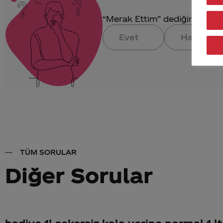
“Merak Ettim” dediğin konuya 
Evet
Hayır
TÜM SORULAR
Diğer Sorular
hadiye 1l şekersiz kola yerine normal 1 lt