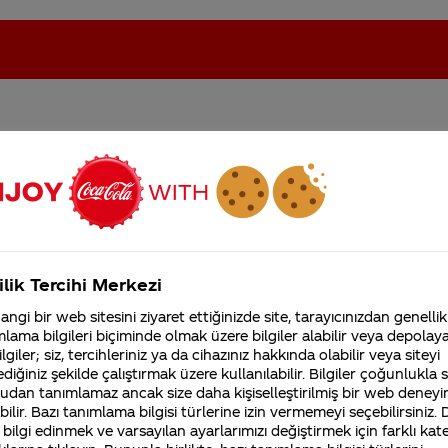
nlaşmalı dolap almak
oca-Cola'nın Filistin'de fabr...
Coca-Cola’yı kim buldu?
atmak maksadıyla
Kurumsal
ilik Tercihi Merkezi
4355 Soru
ngi bir web sitesini ziyaret ettiğinizde site, tarayıcınızdan genellik
Coca-Cola Şirketi hakk
lama bilgileri biçiminde olmak üzere bilgiler alabilir veya depolayab
merak ettikleriniz.
lgiler; siz, tercihleriniz ya da cihazınız hakkında olabilir veya siteyi
Fabrikalarımız,
kili birim Müşteri İletişim Merkezimiz'dir. Müşteri İletişim Merkezim
diğiniz şekilde çalıştırmak üzere kullanılabilir. Bilgiler çoğunlukla si
sertifikalarımız, faaliyet
udan tanımlamaz ancak size daha kişiselleştirilmiş bir web deneyi
gösterdiğimiz ülkeler,
tarihçemiz ve daha fazla
ilir. Bazı tanımlama bilgisi türlerine izin vermemeyi seçebilirsiniz.
tim sitemizi ziyaret ettiğiniz için teşekkür ederiz.
 bilgi edinmek ve varsayılan ayarlarımızı değiştirmek için farklı kat