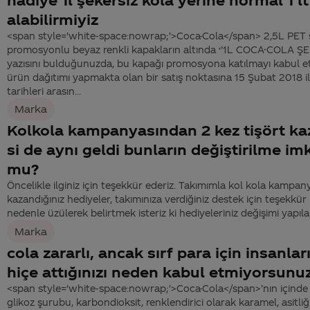
alabilirmiyiz
<span style='white-space:nowrap;'>Coca-Cola</span> 2,5L PET ş
promosyonlu beyaz renkli kapakların altında ‘’1L COCA-COLA 
yazısını bulduğunuzda, bu kapağı promosyona katılmayı kabul e
ürün dağıtımı yapmakta olan bir satış noktasına 15 Şubat 2018 i
tarihleri arasın...
Marka
Kolkola kampanyasından 2 kez tişört ka
si de aynı geldi bunların değiştirilme i
mu?
Öncelikle ilginiz için teşekkür ederiz. Takımımla kol kola kampa
kazandığınız hediyeler, takımınıza verdiğiniz destek için teşekkür
nedenle üzülerek belirtmek isteriz ki hediyeleriniz değişimi yapı
Marka
cola zararlı, ancak sırf para için insanlar
hiçe attığınızı neden kabul etmiyorsunu
<span style='white-space:nowrap;'>Coca-Cola</span>’nın içinde 
glikoz şurubu, karbondioksit, renklendirici olarak karamel, asitliğ