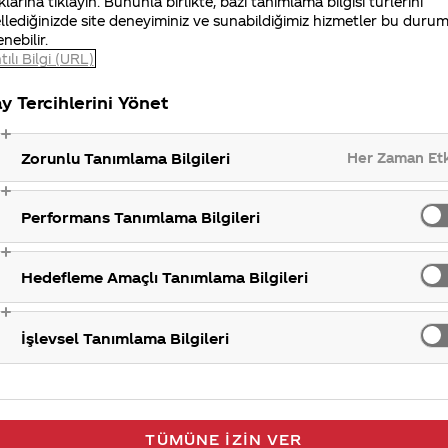
klarına tıklayın. Bununla birlikte, bazı tanımlama bilgisi türlerini
Satış Nokta
llediğinizde site deneyiminiz ve sunabildiğimiz hizmetler bu duru
enebilir.
tılı Bilgi (URL)
y Tercihlerini Yönet
Her Zaman Et
Zorunlu Tanımlama Bilgileri
Performans Tanımlama Bilgileri
Hedefleme Amaçlı Tanımlama Bilgileri
İşlevsel Tanımlama Bilgileri
TÜMÜNE İZIN VER