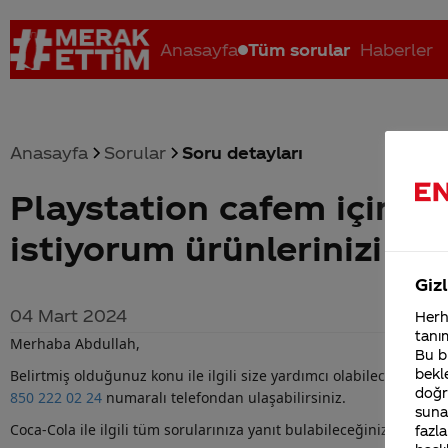
Anasayfa
Tüm sorular
Haberler
Anasayfa
Sorular
Soru detayları
Playstation cafem için a
Coca-Cola nerenin malı?
Coca cola İsrail malı mı Yani ...
C
istiyorum ürünlerinizi s
Gizl
04 Mart 2024
Herha
tanım
Merhaba Abdullah,
Bu bi
Belirtmiş olduğunuz konu ile ilgili size yardımcı olabilecek en yet
bekle
doğr
850 222 02 24
numaralı telefondan ulaşabilirsiniz.
sunab
Coca-Cola
ile ilgili tüm sorularınıza yanıt bulabileceğiniz Merak Et
fazla