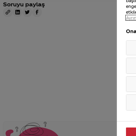
başlı
Soruyu paylaş
enge
etkil
Ayrın
Ona