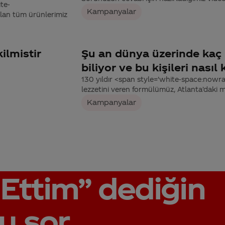
ite-
Kampanyalar
lan tüm ürünlerimiz
ilmistir
Şu an dünya üzerinde kaç k
biliyor ve bu kişileri nası
130 yıldır <span style='white-space:nowr
lezzetini veren formülümüz, Atlanta’daki
Kampanyalar
Ettim”
dediğin
u sor