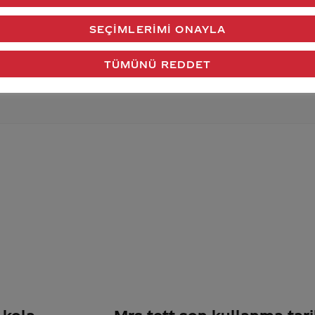
verdiğimiz cevap aklındaki soru işaretlerini giderdi 
SEÇIMLERIMI ONAYLA
Gönder
TÜMÜNÜ REDDET
 kola
Mrs tett son kullanma tari