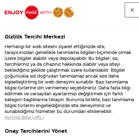
Tüm
Arama
Anasayfa
Haberler
Kapat
sorular
yap
Gizlilik Tercihi Merkezi
Arama yap
Herhangi bir web sitesini ziyaret ettiğinizde site,
Anasayfa
Sorular
Soru detayları
tarayıcınızdan genellikle tanımlama bilgileri biçiminde olmak
üzere bilgiler alabilir veya depolayabilir. Bu bilgiler; siz,
Coca-
Coca-
Kategoriler
Coca-Cola
Coca cola
pepsi
tercihleriniz ya da cihazınız hakkında olabilir veya siteyi
Cola'nın
Cola’yı
nerenin
İsrail malı mı
Filistin'de
kim
beklediğiniz şekilde çalıştırmak üzere kullanılabilir. Bilgiler
malı?
Yani ...
fabr...
buldu?
çoğunlukla sizi doğrudan tanımlamaz ancak size daha
coca
kişiselleştirilmiş bir web deneyimi sunabilir. Bazı tanımlama
Kurumsal
Kamp
bilgisi türlerine izin vermemeyi seçebilirsiniz. Daha fazla bilgi
coladan
edinmek ve varsayılan ayarlarımızı değiştirmek için farklı
4355 Soru
90 Soru
kategori başlıklarına tıklayın. Bununla birlikte, bazı tanımlama
neden
Coca-Cola
Kampany
bilgisi türlerini engellediğinizde site deneyiminiz ve
Şirketi
hakkınd
sunabildiğimiz hizmetler bu durumdan etkilenebilir.
hakkında
ettikleri
daha
Ayrıntılı Bilgi (URL)
merak
Kampan
ettikleriniz.
koşulları
Kurumsal
Kampanyala
lezeetli ve
Fabrikalarımız,
kampany
Onay Tercihlerini Yönet
sertifikalarımız,
tarihleri
4355 Soru
90 Soru
faaliyet
temini v