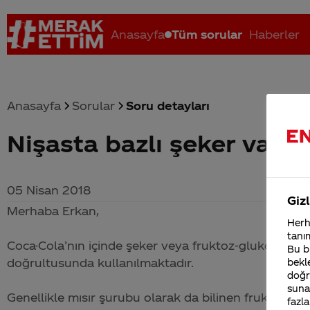
Anasayfa
Tüm sorular
Haberler
Anasayfa
Sorular
Soru detayları
Nişasta bazlı şeker var m
Coca-Cola nerenin malı?
Coca cola İsrail malı mı Yani ...
C
05 Nisan 2018
Gizl
Merhaba Erkan,
Herha
tanım
Coca-Cola
’nın içinde şeker veya fruktoz-glukoz şurubu
Bu bi
doğrultusunda kullanılmaktadır.
bekle
doğr
sunab
Genellikle mısır şurubu olarak da bilinen fruktoz-gl
fazla