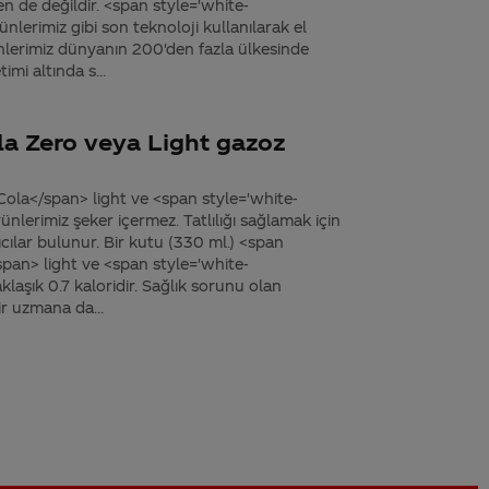
de değildir. <span style='white-
erimiz gibi son teknoloji kullanılarak el
nlerimiz dünyanın 200'den fazla ülkesinde
mi altında s...
la Zero veya Light gazoz
ola</span> light ve <span style='white-
lerimiz şeker içermez. Tatlılığı sağlamak için
rıcılar bulunur. Bir kutu (330 ml.) <span
pan> light ve <span style='white-
aşık 0.7 kaloridir. Sağlık sorunu olan
ir uzmana da...