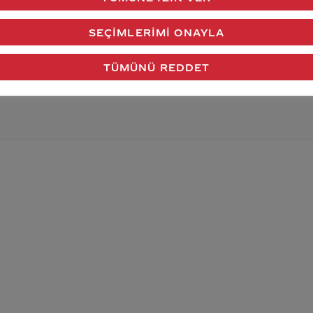
SEÇIMLERIMI ONAYLA
verdiğimiz cevap aklındaki soru işaretlerini giderdi 
TÜMÜNÜ REDDET
Gönder