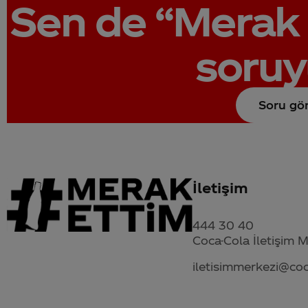
Sen de
“Merak 
soruy
Soru gö
İletişim
444 30 40
Coca-Cola İletişim 
iletisimmerkezi@co