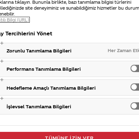
z-glukoz şurubunun gıdalarda kullanımı güvenli olmakl
klarına tıklayın. Bununla birlikte, bazı tanımlama bilgisi türlerini
llediğinizde site deneyiminiz ve sunabildiğimiz hizmetler bu duru
onaylıdır. İçecek endüstrisinde de genellikle kullanılan
enebilir.
 ve sofra şekeri ile aynı kaloriye sahiptir. Şeker gibi,
tılı Bilgi (URL)
ncak çok fazla fruktoz-glukoz şurubu tüketmek kimse i
uktoz-glukoz şurubu içeren meşrubatlar da aşırıya kaç
y Tercihlerini Yönet
çası olarak tüketilebilir.
Her Zaman Et
Zorunlu Tanımlama Bilgileri
iniz Merak Ettim sitemizi ziyaret ettiğiniz için teşekkür
Performans Tanımlama Bilgileri
HFCS/Mısır ş
Hedefleme Amaçlı Tanımlama Bilgileri
İşlevsel Tanımlama Bilgileri
TÜMÜNE İZIN VER