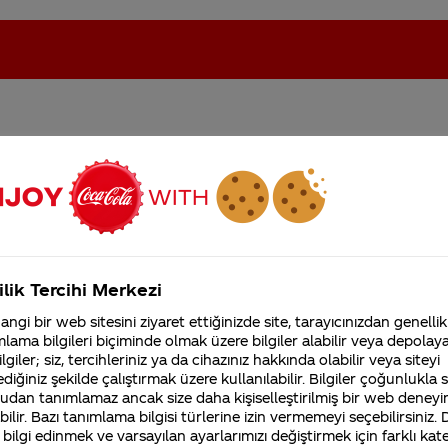
ı
oca-Cola'nın Filistin'de fabr...
Coca-Cola’yı kim buldu?
Kurumsal
ilik Tercihi Merkezi
4355 Soru
ngi bir web sitesini ziyaret ettiğinizde site, tarayıcınızdan genellik
Coca-Cola Şirketi hakk
lama bilgileri biçiminde olmak üzere bilgiler alabilir veya depolayab
merak ettikleriniz.
 kullanılır. Her iki içerik de üretim planlarımız
lgiler; siz, tercihleriniz ya da cihazınız hakkında olabilir veya siteyi
Fabrikalarımız,
sertifikalarımız, faaliyet
diğiniz şekilde çalıştırmak üzere kullanılabilir. Bilgiler çoğunlukla si
gösterdiğimiz ülkeler,
udan tanımlamaz ancak size daha kişiselleştirilmiş bir web deneyi
tarihçemiz ve daha fazla
ilir. Bazı tanımlama bilgisi türlerine izin vermemeyi seçebilirsiniz.
ukoz şurubu, içecek ve yiyeceklere tatlılık katmak ama
 bilgi edinmek ve varsayılan ayarlarımızı değiştirmek için farklı kat