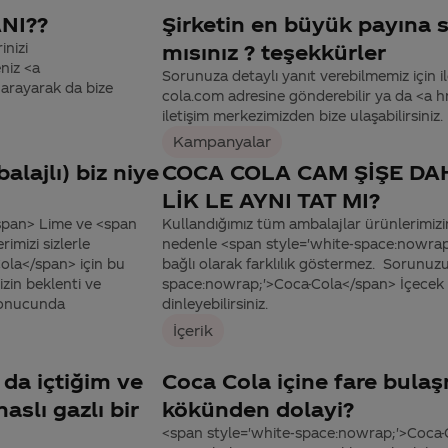
NI??
Şirketin en büyük payına sa
inizi
mısınız ? teşekkürler
niz <a
Sorunuza detaylı yanıt verebilmemiz için ile
arayarak da bize
cola.com adresine gönderebilir ya da <a
iletişim merkezimizden bize ulaşabilirsiniz.
Kampanyalar
lajlı) biz niye
COCA COLA CAM ŞİŞE DAH
LİK LE AYNI TAT MI?
span> Lime ve <span
Kullandığımız tüm ambalajlar ürünlerimizi
mizi sizlerle
nedenle <span style='white-space:nowrap
ola</span> için bu
bağlı olarak farklılık göstermez. Sorunuzu
izin beklenti ve
space:nowrap;'>Coca-Cola</span> İçecek 
 sonucunda
dinleyebilirsiniz.
İçerik
 da içtiğim ve
Coca Cola içine fare bulaş
slı gazlı bir
kökünden dolayi?
<span style='white-space:nowrap;'>Coca-Co