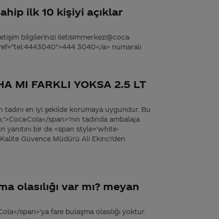
hip ilk 10 kişiyi açıklar
tişim bilgilerinizi iletisimmerkezi@coca-
 href="tel:4443040">444 3040</a> numaralı
A MI FARKLI YOKSA 2.5 LT
n tadını en iyi şekilde korumaya uygundur. Bu
;'>Coca-Cola</span>’nın tadında ambalaja
n yanıtını bir de <span style='white-
Kalite Güvence Müdürü Ali Ekinci’den
ma olasılığı var mı? meyan
la</span>’ya fare bulaşma olasılığı yoktur.