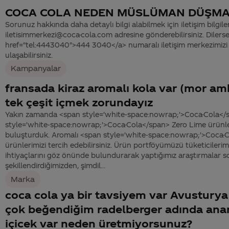
COCA COLA NEDEN MÜSLÜMAN DÜŞMA
Sorunuz hakkında daha detaylı bilgi alabilmek için iletişim bilgiler
iletisimmerkezi@coca-cola.com adresine gönderebilirsiniz. Dilerse
href="tel:4443040">444 3040</a> numaralı iletişim merkezimizi 
ulaşabilirsiniz.
Kampanyalar
fransada kiraz aromalı kola var (mor amba
tek çeşit içmek zorundayız
Yakın zamanda <span style='white-space:nowrap;'>Coca-Cola</
style='white-space:nowrap;'>Coca-Cola</span> Zero Lime ürünleri
buluşturduk. Aromalı <span style='white-space:nowrap;'>Coca-C
ürünlerimizi tercih edebilirsiniz. Ürün portföyümüzü tüketicilerim
ihtiyaçlarını göz önünde bulundurarak yaptığımız araştırmalar
şekillendirdiğimizden, şimdil...
Marka
coca cola ya bir tavsiyem var Avusturya
çok beğendiğim radelberger adında anana
içicek var neden üretmiyorsunuz?