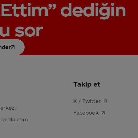
Ettim”
dediğin
u sor
nder
Takip et
X / Twitter
Merkezi
Facebook
ca-cola.com