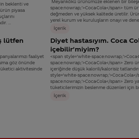
Meyankökü ürünümüze eklenen bir bileşen 
in beklenti ve
space:nowrap;'>Coca-Cola</span> tüm ürünl
 ürün piyasa
değmeden ve yüksek kalitede üretilir. Ürü
çlarını
yerel kurum ve kuruluşların onayı ve deneti
r. ...
İçerik
 lütfen
Diyet hastasıyım. Coca Co
içebilir'miyim?
panyalarımızı faaliyet
<span style='white-space:nowrap;'>Coca-C
 daima göz önünde
space:nowrap;'>Coca-Cola</span> Zero ürün
üketici aktivitesinde
içeriğinde düşük kalorili/kalorisiz tatlandı
style='white-space:nowrap;'>Coca-Cola</s
space:nowrap;'>Coca-Cola</span> Zero yakl
tüketicilerimizin beslenme düzenleri için b
İçerik