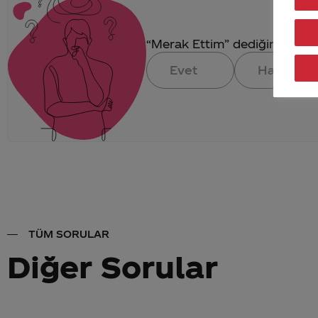
“Merak Ettim” dediğin konuya 
Evet
Hayır
TÜM SORULAR
Diğer Sorular