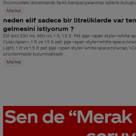
Önümüzdeki dönemlerde farklı kampanyalarımızı sizlerle buluş
Marka
neden elif sadece bir litreliklerde var te
gelmesini istiyorum ?
Elif ismi 330 ml, 450 ml, 1 lt, 1.5 lt. Pet şişe <span style='white
Cola</span>, 1 lt ve 1.5 lt pet şişe <span style='white-space:no
Light, 1 lt ve 1.5 lt pet şişe <span style='white-space:nowrap;'
ürünlerimizde bulunmaktadır.
Marka
Sen de
“Merak 
soruy