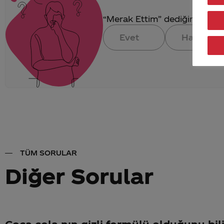
“Merak Ettim” dediğin konuya 
Evet
Hayır
TÜM SORULAR
Diğer Sorular
Coca cola nın gizli formülü olduğunu bi