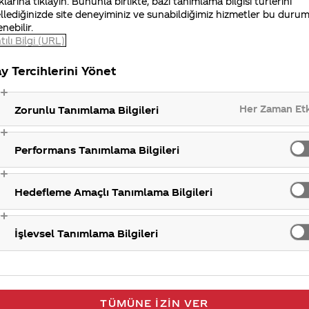
klarına tıklayın. Bununla birlikte, bazı tanımlama bilgisi türlerini
llediğinizde site deneyiminiz ve sunabildiğimiz hizmetler bu duru
enebilir.
tılı Bilgi (URL)
Coca-Co
y Tercihlerini Yönet
Her Zaman Et
Zorunlu Tanımlama Bilgileri
Performans Tanımlama Bilgileri
Hedefleme Amaçlı Tanımlama Bilgileri
İşlevsel Tanımlama Bilgileri
TÜMÜNE İZIN VER