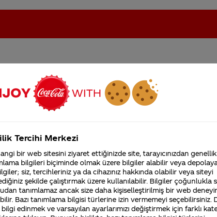
Neden herhangibi farklı g
oca-Cola'nın Filistin'de fabr...
Coca-Cola’yı kim buldu?
değil? Bir sebebi varmıdır
Kurumsal
ilik Tercihi Merkezi
4355 Soru
ngi bir web sitesini ziyaret ettiğinizde site, tarayıcınızdan genellik
Coca-Cola Şirketi hakk
lama bilgileri biçiminde olmak üzere bilgiler alabilir veya depolayab
merak ettikleriniz.
lgiler; siz, tercihleriniz ya da cihazınız hakkında olabilir veya siteyi
Fabrikalarımız,
diğiniz şekilde çalıştırmak üzere kullanılabilir. Bilgiler çoğunlukla si
sertifikalarımız, faaliyet
udan tanımlamaz ancak size daha kişiselleştirilmiş bir web deneyi
ci karamel”den dolayı koyu kahverengidir.
gösterdiğimiz ülkeler,
tarihçemiz ve daha fazla
ilir. Bazı tanımlama bilgisi türlerine izin vermemeyi seçebilirsiniz.
 bilgi edinmek ve varsayılan ayarlarımızı değiştirmek için farklı kat
iniz Merak Ettim sitemizi ziyaret ettiğiniz için teşekkür