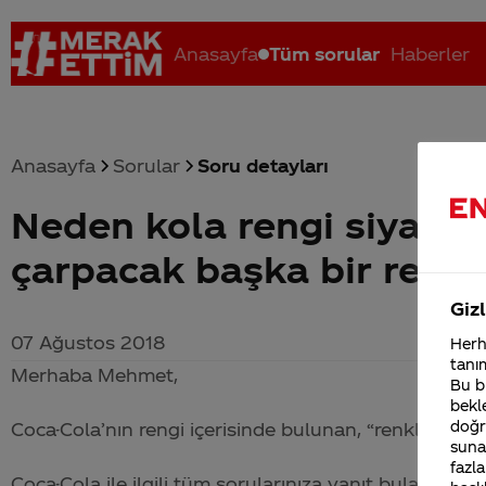
Anasayfa
Tüm sorular
Haberler
Anasayfa
Sorular
Soru detayları
Neden kola rengi siyah? 
Coca-Cola nerenin malı?
Coca cola İsrail malı mı Yani ...
C
çarpacak başka bir renk 
Gizl
07 Ağustos 2018
Herha
tanım
Merhaba Mehmet,
Bu bi
bekle
doğr
Coca-Cola
’nın rengi içerisinde bulunan, “renklendiri
sunab
fazla
Coca-Cola
ile ilgili tüm sorularınıza yanıt bulabileceğ