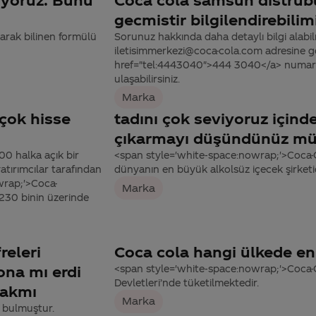
gecmistir bilgilendirebilim
arak bilinen formülü
Sorunuz hakkında daha detaylı bilgi alabilme
iletisimmerkezi@coca-cola.com adresine gön
href="tel:4443040">444 3040</a> numaralı
ulaşabilirsiniz.
Marka
 çok hisse
tadını çok seviyoruz içinde
çıkarmayı düşündünüz m
0 halka açık bir
<span style='white-space:nowrap;'>Coca-Co
yatırımcılar tarafından
dünyanın en büyük alkolsüz içecek şirketid
owrap;'>Coca-
Marka
 230 binin üzerinde
releri
Coca cola hangi ülkede en 
na mı erdi
<span style='white-space:nowrap;'>Coca-
Devletleri’nde tüketilmektedir.
cakmı
Marka
n bulmuştur.