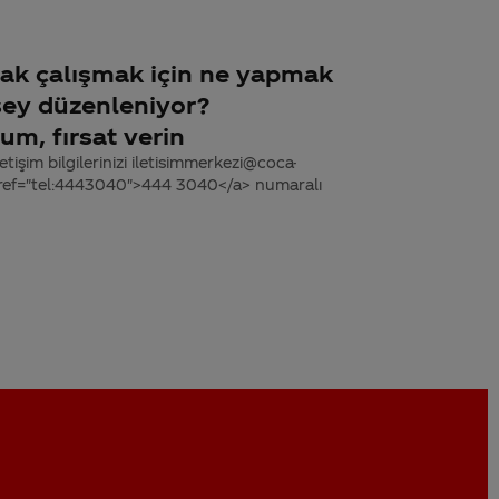
rak çalışmak için ne yapmak
işey düzenleniyor?
um, fırsat verin
tişim bilgilerinizi iletisimmerkezi@coca-
 href="tel:4443040">444 3040</a> numaralı