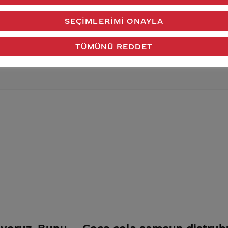
verdiğimiz cevap aklındaki soru işaretlerini giderdi 
SEÇIMLERIMI ONAYLA
Gönder
TÜMÜNÜ REDDET
liyoruz. Bunu
Coca cola samsun distrub