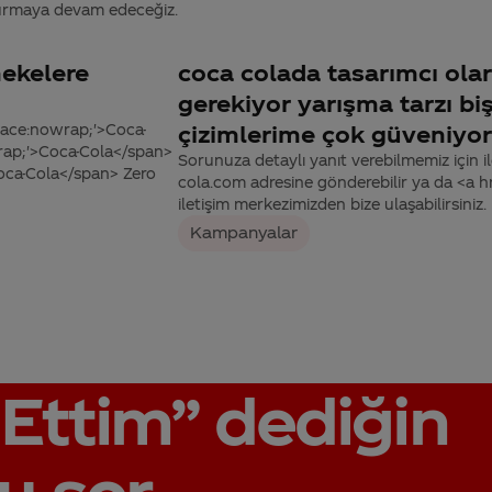
turmaya devam edeceğiz.
nekelere
coca colada tasarımcı ola
gerekiyor yarışma tarzı b
-space:nowrap;'>Coca-
çizimlerime çok güveniyor
wrap;'>Coca-Cola</span>
Sorunuza detaylı yanıt verebilmemiz için ile
>Coca-Cola</span> Zero
cola.com adresine gönderebilir ya da <a
iletişim merkezimizden bize ulaşabilirsiniz.
Kampanyalar
Ettim”
dediğin
u sor