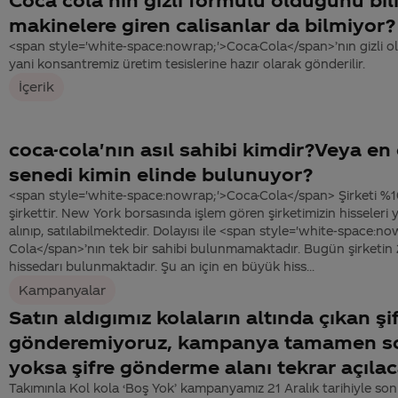
makinelere giren calisanlar da bilmiyor?
<span style='white-space:nowrap;'>Coca-Cola</span>’nın gizli ol
yani konsantremiz üretim tesislerine hazır olarak gönderilir.
İçerik
coca-cola'nın asıl sahibi kimdir?Veya en
senedi kimin elinde bulunuyor?
<span style='white-space:nowrap;'>Coca-Cola</span> Şirketi %10
şirkettir. New York borsasında işlem gören şirketimizin hisseleri 
alınıp, satılabilmektedir. Dolayısı ile <span style='white-space:n
Cola</span>’nın tek bir sahibi bulunmamaktadır. Bugün şirketin
hissedarı bulunmaktadır. Şu an için en büyük hiss...
Kampanyalar
Satın aldıgımız kolaların altında çıkan şif
gönderemiyoruz, kampanya tamamen so
yoksa şifre gönderme alanı tekrar açıla
Takımınla Kol kola ‘Boş Yok’ kampanyamız 21 Aralık tarihiyle so