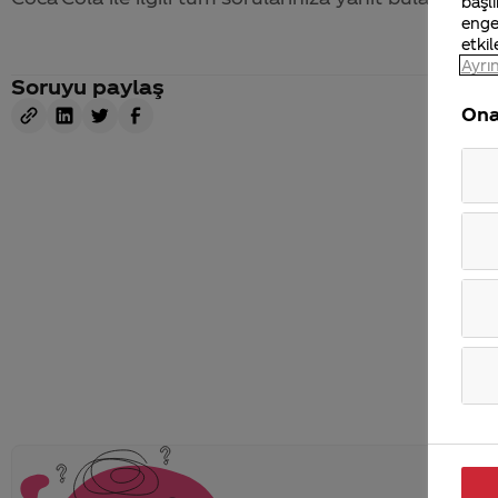
başlı
enge
etkil
Ayrın
Soruyu paylaş
Ona