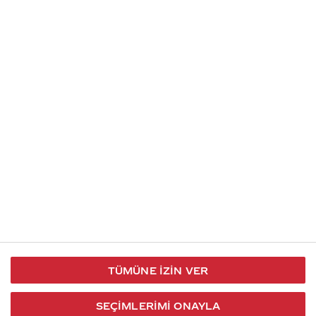
Soru gönder
İletişim
Takip et
S.S.S
Kullanım
444 30 40
X / Twitter
Koşulları
Coca-Cola İletişim
Facebook
Merkezi
Veri Koruma
iletisimmerkezi@coca-
ve Gizlilik
cola.com
TÜMÜNE İZIN VER
Bilgi
Toplumu
SEÇIMLERIMI ONAYLA