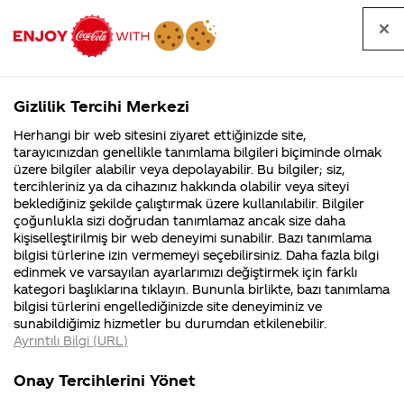
Tüm
Arama
Anasayfa
Haberler
Kapat
sorular
yap
Gizlilik Tercihi Merkezi
Arama yap
Herhangi bir web sitesini ziyaret ettiğinizde site,
Anasayfa
Sorular
Soru detayları
tarayıcınızdan genellikle tanımlama bilgileri biçiminde olmak
üzere bilgiler alabilir veya depolayabilir. Bu bilgiler; siz,
Coca-
Coca-
Kategoriler
Coca-Cola
Coca cola
neden Coca
tercihleriniz ya da cihazınız hakkında olabilir veya siteyi
Cola'nın
Cola’yı
nerenin
İsrail malı mı
Filistin'de
kim
beklediğiniz şekilde çalıştırmak üzere kullanılabilir. Bilgiler
malı?
Yani ...
fabr...
buldu?
çoğunlukla sizi doğrudan tanımlamaz ancak size daha
Cola zeero
kişiselleştirilmiş bir web deneyimi sunabilir. Bazı tanımlama
Kurumsal
Kamp
bilgisi türlerine izin vermemeyi seçebilirsiniz. Daha fazla bilgi
edinmek ve varsayılan ayarlarımızı değiştirmek için farklı
4355 Soru
90 Soru
26 Aralık
kategori başlıklarına tıklayın. Bununla birlikte, bazı tanımlama
Coca-Cola
Kampany
2014
bilgisi türlerini engellediğinizde site deneyiminiz ve
Şirketi
hakkınd
Merhaba Nilüfer,
sunabildiğimiz hizmetler bu durumdan etkilenebilir.
hakkında
ettikleri
Ayrıntılı Bilgi (URL)
merak
Kampan
ettikleriniz.
koşulları
Kurumsal
Kampanya
Fabrikalarımız,
kampany
Onay Tercihlerini Yönet
sertifikalarımız,
tarihleri
4355 Soru
90 Soru
Sorunuz hakkında daha
faaliyet
temini v