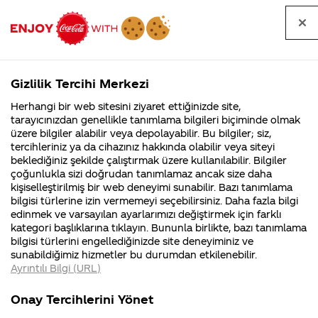
Tüm
Arama
Anasayfa
Haberler
Kapat
sorular
yap
Gizlilik Tercihi Merkezi
Arama yap
Herhangi bir web sitesini ziyaret ettiğinizde site,
Anasayfa
Sorular
Soru detayları
tarayıcınızdan genellikle tanımlama bilgileri biçiminde olmak
üzere bilgiler alabilir veya depolayabilir. Bu bilgiler; siz,
Coca-
Coca-
Kategoriler
Coca-Cola
Coca cola
Musteri
tercihleriniz ya da cihazınız hakkında olabilir veya siteyi
Cola'nın
Cola’yı
nerenin
İsrail malı mı
Filistin'de
kim
beklediğiniz şekilde çalıştırmak üzere kullanılabilir. Bilgiler
malı?
Yani ...
fabr...
buldu?
çoğunlukla sizi doğrudan tanımlamaz ancak size daha
hizmetleri
kişiselleştirilmiş bir web deneyimi sunabilir. Bazı tanımlama
Kurumsal
Kamp
bilgisi türlerine izin vermemeyi seçebilirsiniz. Daha fazla bilgi
numarasi
edinmek ve varsayılan ayarlarımızı değiştirmek için farklı
4355 Soru
90 Soru
kategori başlıklarına tıklayın. Bununla birlikte, bazı tanımlama
nedir
Coca-Cola
Kampany
bilgisi türlerini engellediğinizde site deneyiminiz ve
Şirketi
hakkınd
sunabildiğimiz hizmetler bu durumdan etkilenebilir.
hakkında
ettikleri
Ayrıntılı Bilgi (URL)
merak
Kampan
ettikleriniz.
koşulları
14
Kurumsal
Kampanyal
Fabrikalarımız,
kampany
Ağustos
Onay Tercihlerini Yönet
sertifikalarımız,
tarihleri
2018
4355 Soru
90 Soru
faaliyet
temini v