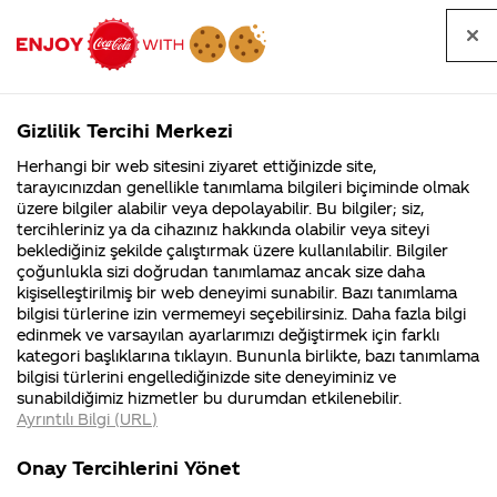
Tüm
Arama
Anasayfa
Haberler
Kapat
sorular
yap
Gizlilik Tercihi Merkezi
Arama yap
Herhangi bir web sitesini ziyaret ettiğinizde site,
Anasayfa
Sorular
Soru detayları
tarayıcınızdan genellikle tanımlama bilgileri biçiminde olmak
üzere bilgiler alabilir veya depolayabilir. Bu bilgiler; siz,
Coca-
Coca-
Kategoriler
Coca-Cola
Coca cola
Migrosta
tercihleriniz ya da cihazınız hakkında olabilir veya siteyi
Cola'nın
Cola’yı
nerenin
İsrail malı mı
Filistin'de
kim
beklediğiniz şekilde çalıştırmak üzere kullanılabilir. Bilgiler
malı?
Yani ...
fabr...
buldu?
çoğunlukla sizi doğrudan tanımlamaz ancak size daha
lol kolası
kişiselleştirilmiş bir web deneyimi sunabilir. Bazı tanımlama
Kurumsal
Kamp
bilgisi türlerine izin vermemeyi seçebilirsiniz. Daha fazla bilgi
bulamadım
edinmek ve varsayılan ayarlarımızı değiştirmek için farklı
4355 Soru
90 Soru
kategori başlıklarına tıklayın. Bununla birlikte, bazı tanımlama
her
Coca-Cola
Kampany
bilgisi türlerini engellediğinizde site deneyiminiz ve
Şirketi
hakkınd
sunabildiğimiz hizmetler bu durumdan etkilenebilir.
hakkında
ettikleri
migrosa
Ayrıntılı Bilgi (URL)
merak
Kampan
ettikleriniz.
koşulları
Kurumsal
Kampanyal
geliyor mu
Fabrikalarımız,
kampany
Onay Tercihlerini Yönet
sertifikalarımız,
tarihleri
4355 Soru
90 Soru
faaliyet
temini v