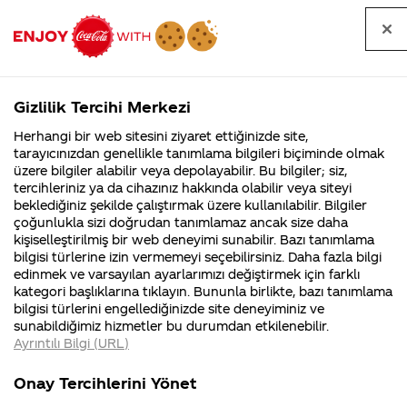
Tüm
Arama
Anasayfa
Haberler
Kapat
sorular
yap
Gizlilik Tercihi Merkezi
Arama yap
Herhangi bir web sitesini ziyaret ettiğinizde site,
Anasayfa
Sorular
Soru detayları
tarayıcınızdan genellikle tanımlama bilgileri biçiminde olmak
üzere bilgiler alabilir veya depolayabilir. Bu bilgiler; siz,
Coca-
Coca-
Kategoriler
Coca-Cola
Coca cola
meyve
tercihleriniz ya da cihazınız hakkında olabilir veya siteyi
Cola'nın
Cola’yı
nerenin
İsrail malı mı
Filistin'de
kim
beklediğiniz şekilde çalıştırmak üzere kullanılabilir. Bilgiler
malı?
Yani ...
fabr...
buldu?
çoğunlukla sizi doğrudan tanımlamaz ancak size daha
sularında
kişiselleştirilmiş bir web deneyimi sunabilir. Bazı tanımlama
Kurumsal
Kamp
bilgisi türlerine izin vermemeyi seçebilirsiniz. Daha fazla bilgi
guluten
edinmek ve varsayılan ayarlarımızı değiştirmek için farklı
4355 Soru
90 Soru
kategori başlıklarına tıklayın. Bununla birlikte, bazı tanımlama
varmıdır
Coca-Cola
Kampany
bilgisi türlerini engellediğinizde site deneyiminiz ve
Şirketi
hakkınd
sunabildiğimiz hizmetler bu durumdan etkilenebilir.
hakkında
ettikleri
karışık
Ayrıntılı Bilgi (URL)
merak
Kampan
ettikleriniz.
koşulları
Kurumsal
Kampanyala
meyve
Fabrikalarımız,
kampany
Onay Tercihlerini Yönet
sertifikalarımız,
tarihleri
4355 Soru
90 Soru
faaliyet
temini v