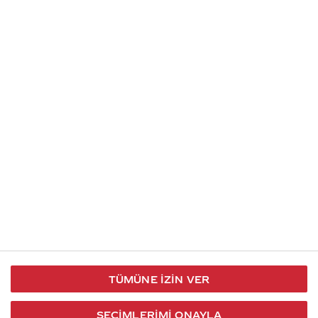
Soru gönder
İletişim
Takip et
S.S.S
Kullanım
444 30 40
X / Twitter
Koşulları
Coca-Cola İletişim
Facebook
Merkezi
Veri Koruma
iletisimmerkezi@coca-
ve Gizlilik
cola.com
TÜMÜNE İZIN VER
Bilgi
Toplumu
SEÇIMLERIMI ONAYLA