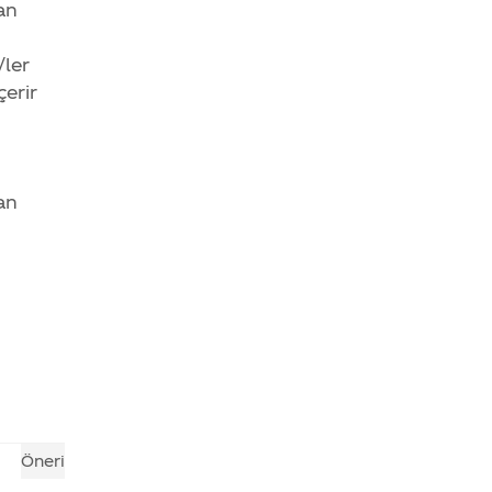
an
/ler
çerir
lan
Öneri