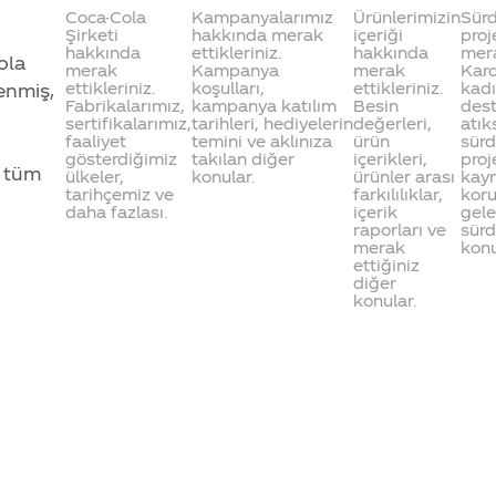
Coca-Cola
Kampanyalarımız
Ürünlerimizin
Sürd
Şirketi
hakkında merak
içeriği
proj
hakkında
ettikleriniz.
hakkında
mera
ola
merak
Kampanya
merak
Kard
ettikleriniz.
koşulları,
ettikleriniz.
kadı
lenmiş,
Fabrikalarımız,
kampanya katılım
Besin
dest
sertifikalarımız,
tarihleri, hediyelerin
değerleri,
atık
faaliyet
temini ve aklınıza
ürün
sür
gösterdiğimiz
takılan diğer
içerikleri,
proj
n tüm
ülkeler,
konular.
ürünler arası
kayn
tarihçemiz ve
farkılılıklar,
koru
daha fazlası.
içerik
gele
raporları ve
sürd
merak
konu
ettiğiniz
diğer
konular.