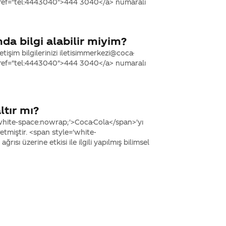
 href="tel:4443040">444 3040</a> numaralı
da bilgi alabilir miyim?
tişim bilgilerinizi iletisimmerkezi@coca-
 href="tel:4443040">444 3040</a> numaralı
ltır mı?
white-space:nowrap;'>Coca-Cola</span>'yı
retmiştir. <span style='white-
sı üzerine etkisi ile ilgili yapılmış bilimsel