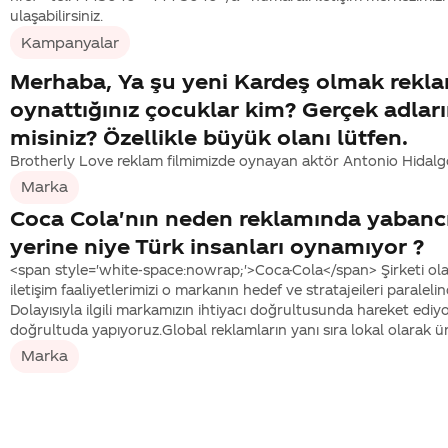
ulaşabilirsiniz.
Kampanyalar
Merhaba, Ya şu yeni Kardeş olmak rekl
oynattığınız çocuklar kim? Gerçek adların
misiniz? Özellikle büyük olanı lütfen.
Brotherly Love reklam filmimizde oynayan aktör Antonio Hidalgo
Marka
Coca Cola'nın neden reklamında yabancı
yerine niye Türk insanları oynamıyor ?
<span style='white-space:nowrap;'>Coca-Cola</span> Şirketi ol
iletişim faaliyetlerimizi o markanın hedef ve stratajeileri paralel
Dolayısıyla ilgili markamızın ihtiyacı doğrultusunda hareket ediy
doğrultuda yapıyoruz.Global reklamların yanı sıra lokal olarak üre
Marka