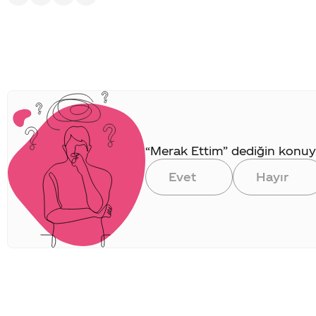
“Merak Ettim” dediğin konuya 
Evet
Hayır