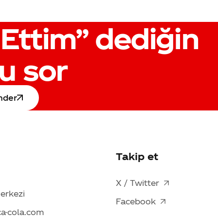
Ettim”
dediğin
u sor
nder
Takip et
X / Twitter
Merkezi
Facebook
ca-cola.com