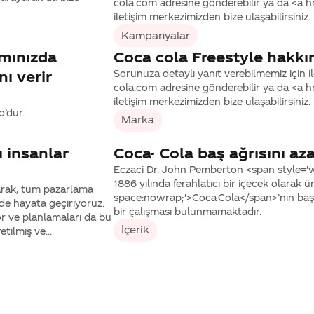
cola.com adresine gönderebilir ya da <a
iletişim merkezimizden bize ulaşabilirsiniz.
Kampanyalar
amınızda
Coca cola Freestyle hakkın
ı verir
Sorunuza detaylı yanıt verebilmemiz için ile
cola.com adresine gönderebilir ya da <a
iletişim merkezimizden bize ulaşabilirsiniz.
’dur.
Marka
 insanlar
Coca- Cola baş ağrısını aza
Eczaci Dr. John Pemberton <span style='
1886 yılında ferahlatıcı bir içecek olarak ü
arak, tüm pazarlama
space:nowrap;'>Coca-Cola</span>’nın baş ağrı
inde hayata geçiriyoruz.
bir çalışması bulunmamaktadır.
or ve planlamaları da bu
İçerik
tilmiş ve...