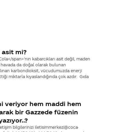
 asit mi?
la</span>'nın kabarcıkları asit değil, maden
 havada da doğal olarak bulunan
 alınan karbondioksit, vücudumuzda enerji
ettiği miktarla kıyaslandığında çok azdır. Gıda
 mi veriyor hem maddi hem
larak bir Gazzede füzenin
azıyor..?
tişim bilgilerinizi iletisimmerkezi@coca-