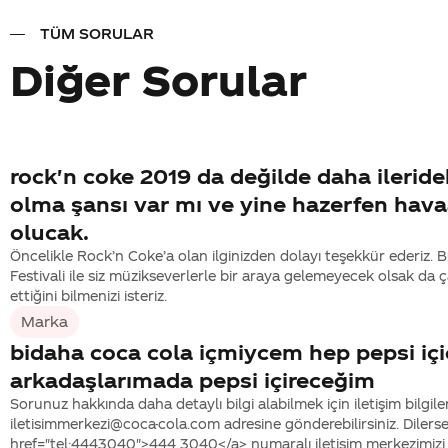
TÜM SORULAR
Diğer Sorular
rock'n coke 2019 da değilde daha ileridek
olma şansı var mı ve yine hazerfen hav
olucak.
Öncelikle Rock’n Coke’a olan ilginizden dolayı teşekkür ederiz. 
Festivali ile siz müzikseverlerle bir araya gelemeyecek olsak da 
ettiğini bilmenizi isteriz.
Marka
bidaha coca cola içmiycem hep pepsi iç
arkadaşlarımada pepsi içireceğim
Sorunuz hakkında daha detaylı bilgi alabilmek için iletişim bilgiler
iletisimmerkezi@coca-cola.com adresine gönderebilirsiniz. Dilerse
href="tel:4443040">444 3040</a> numaralı iletişim merkezimizi 