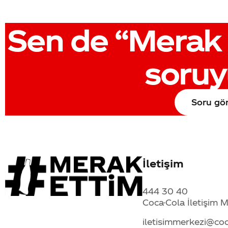
Sen de
“Merak 
soruy
Soru gö
İletişim
444 30 40
Coca-Cola İletişim 
iletisimmerkezi@co