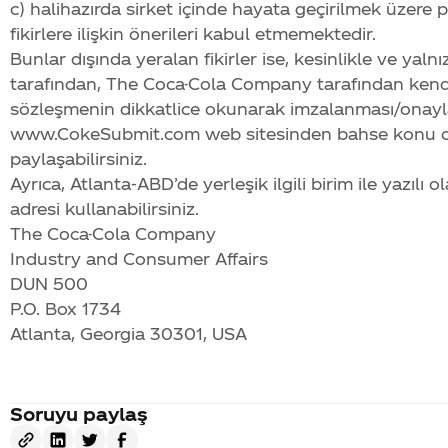
c) halihazırda sirket içinde hayata geçirilmek üzer
fikirlere ilişkin önerileri kabul etmemektedir.
Bunlar dışında yeralan fikirler ise, kesinlikle ve yal
tarafından, The
Coca-Cola
Company tarafından kendisi
sözleşmenin dikkatlice okunarak imzalanması/onayla
www.CokeSubmit.com web sitesinden bahse konu olan 
paylaşabilirsiniz.
Ayrıca, Atlanta-ABD’de yerleşik ilgili birim ile yazılı
adresi kullanabilirsiniz.
The
Coca-Cola
Company
Industry and Consumer Affairs
DUN 500
P.O. Box 1734
Atlanta, Georgia 30301, USA
Soruyu paylaş