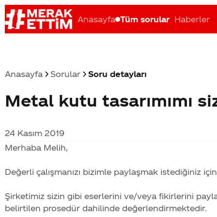
Anasayfa
Tüm sorular
Haberler
Anasayfa
Sorular
Soru detayları
Metal kutu tasarımımı size
Coca-Cola nerenin malı?
Coca cola İsrail malı mı Yani ...
C
24 Kasım 2019
Merhaba Melih,
Değerli çalışmanızı bizimle paylaşmak istediğiniz içi
Şirketimiz sizin gibi eserlerini ve/veya fikirlerini pa
belirtilen prosedür dahilinde değerlendirmektedir.