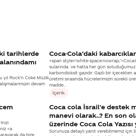
i tarihlerde
Coca-Cola’daki kabarcıklar
aalanındamı
<span style='white-space:nowrap;'>Coca-Co
sularında ve hatta her gün soluduğumuz
karbondioksit gazıdır. Gazlı bir içecekten
Bu yıl Rock’n Coke Müzik
üretimi sırasında hücrelerimizin sürekli ür
çalışmalarımızın devam
madde...
İçerik
icem
Coca cola İsrail'e destek
manevi olarak..? En son o
inizi
üzerinde Coca Cola Yazısı y
niz <a
Sorunuza detaylı yanıt verebilmemiz için ile
arayarak da bize