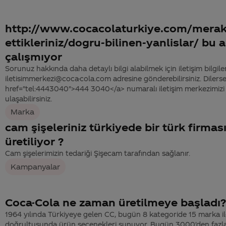
http://www.cocacolaturkiye.com/merak
ettikleriniz/dogru-bilinen-yanlislar/ bu
çalışmıyor
Sorunuz hakkında daha detaylı bilgi alabilmek için iletişim bilgiler
iletisimmerkezi@coca-cola.com adresine gönderebilirsiniz. Dilerse
href="tel:4443040">444 3040</a> numaralı iletişim merkezimizi 
ulaşabilirsiniz.
Marka
cam şişeleriniz türkiyede bir türk firmas
üretiliyor ?
Cam şişelerimizin tedariği Şişecam tarafından sağlanır.
Kampanyalar
Coca-Cola ne zaman üretilmeye başladı?
1964 yılında Türkiyeye gelen CC, bugün 8 kategoride 15 marka ile
doğrultusunda ürün seçenekleri sunuyor. Bugün 3000'den fazla ç