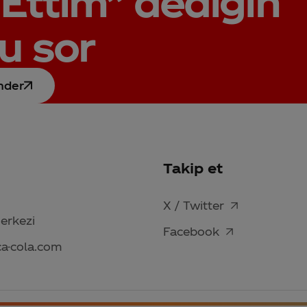
Ettim”
dediğin
u sor
nder
Takip et
X / Twitter
Merkezi
Facebook
ca-cola.com