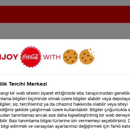
ün üretim Fruktoz şurubuy
oca-Cola'nın Filistin'de fabr...
Coca-Cola’yı kim buldu?
car şekeri içeren cola
llerde var.
Kurumsal
ilik Tercihi Merkezi
4355 Soru
ngi bir web sitesini ziyaret ettiğinizde site, tarayıcınızdan genellik
Coca-Cola Şirketi hakk
lama bilgileri biçiminde olmak üzere bilgiler alabilir veya depolayab
merak ettikleriniz.
lgiler; siz, tercihleriniz ya da cihazınız hakkında olabilir veya siteyi
Fabrikalarımız,
diğiniz şekilde çalıştırmak üzere kullanılabilir. Bilgiler çoğunlukla si
sertifikalarımız, faaliyet
gösterdiğimiz ülkeler,
udan tanımlamaz ancak size daha kişiselleştirilmiş bir web deneyi
tarihçemiz ve daha fazla
ilir. Bazı tanımlama bilgisi türlerine izin vermemeyi seçebilirsiniz.
 bilgi edinmek ve varsayılan ayarlarımızı değiştirmek için farklı kat
lanılır. Her iki içerik üretim planlarımız doğrultusun