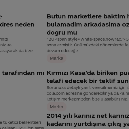
-
Butun marketlere baktim ha
 adres neden
bulamadim arkadasima oze
dogru mu
inizi
“Bu <span style='white-space:nowrap;'>C
niz <a
sona ermiştir. Önümüzdeki dönemlerde far
arayarak da bize
devam edeceğiz.
Marka
ı tarafından mı
Kırmızı Kasa'da biriken pu
telafi edecek bir teklif s
Sorunuza detaylı yanıt verebilmemiz için ile
cola.com adresine gönderebilir ya da <a
iletişim merkezimizden bize ulaşabilirsiniz.
Marka
2014 yılı karınız net karın
 tüketici beklentileri
kadarını yurtdışına çıkış y
alışanı, 350 bin satış