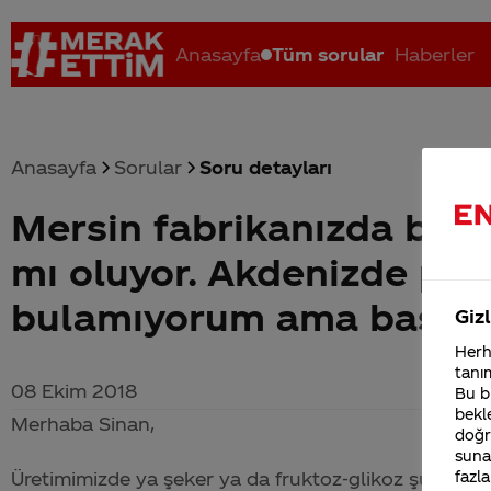
Anasayfa
Tüm sorular
Haberler
Anasayfa
Sorular
Soru detayları
Mersin fabrikanızda büt
Coca-Cola nerenin malı?
Coca cola İsrail malı mı Yani ...
C
mı oluyor. Akdenizde pan
bulamıyorum ama başka i
Gizl
Herha
tanım
08 Ekim 2018
Bu bi
bekle
Merhaba Sinan,
doğr
sunab
fazla
Üretimimizde ya şeker ya da fruktoz-glikoz şurubu kul