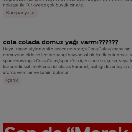
noktası ile Türkiye'de çok büyük bir aile.
Kampanyalar
cola colada domuz yağı varmı??????
Hayır. <span style='white-space:nowrap;'>Coca-Cola</span>’nın
domuzdan elde edilen herhangi hayvansal bir içerik bulunmaz. <
space:nowrap;'>Coca-Cola</span>’nın içerisinde su, şeker veya f
karbondioksit, renklendirici olarak karamel, asitliği düzenleyici ol
aroma vericiler ve kafein bulunur.
İçerik