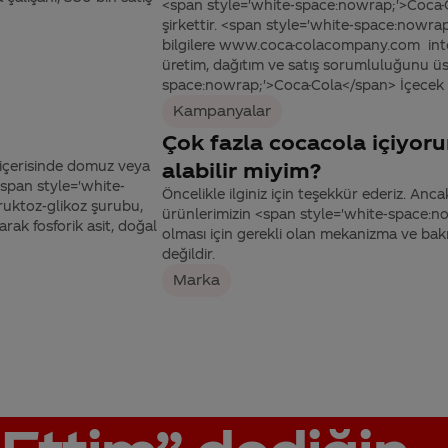
<span style='white-space:nowrap;'>Coca-C
şirkettir. <span style='white-space:nowrap
bilgilere www.coca-colacompany.com inter
üretim, dağıtım ve satış sorumluluğunu üst
space:nowrap;'>Coca-Cola</span> İçecek Şir
Kampanyalar
Çok fazla cocacola içiyor
 içerisinde domuz veya
alabilir miyim?
span style='white-
Öncelikle ilginiz için teşekkür ederiz. Anc
ruktoz-glikoz şurubu,
ürünlerimizin <span style='white-space:n
arak fosforik asit, doğal
olması için gerekli olan mekanizma ve bakı
değildir.
Marka