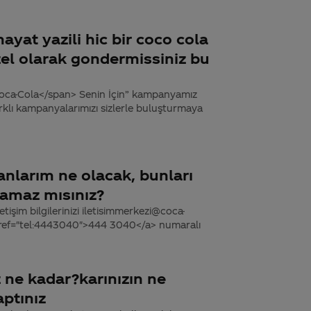
yat yazili hic bir coco cola
l olarak gondermissiniz bu
oca-Cola</span> Senin İçin” kampanyamız
klı kampanyalarımızı sizlerle buluşturmaya
anlarım ne olacak, bunları
unamaz mısınız?
tişim bilgilerinizi iletisimmerkezi@coca-
 href="tel:4443040">444 3040</a> numaralı
ız ne kadar?karınızın ne
aptınız