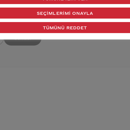
SEÇIMLERIMI ONAYLA
verdiğimiz cevap aklındaki soru işaretlerini giderdi 
TÜMÜNÜ REDDET
Gönder