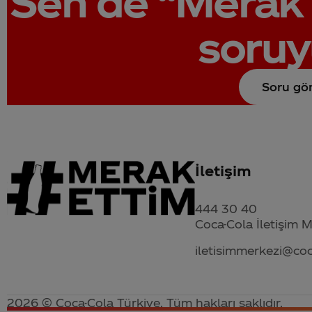
Sen de
“Merak 
soruy
Soru gö
İletişim
444 30 40
Coca-Cola İletişim 
iletisimmerkezi@co
2026 © Coca-Cola Türkiye. Tüm hakları saklıdır.