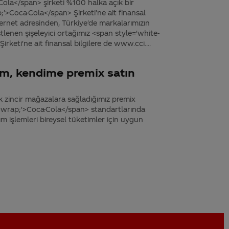
ola</span> şirketi %100 halka açık bir
;'>Coca-Cola</span> Şirketi'ne ait finansal
net adresinden, Türkiye'de markalarımızın
lenen şişeleyici ortağımız <span style='white-
keti'ne ait finansal bilgilere de www.cci....
um, kendime premix satın
ak zincir mağazalara sağladığımız premix
owrap;'>Coca-Cola</span> standartlarında
m işlemleri bireysel tüketimler için uygun