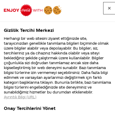
Tüm
Arama
Anasayfa
Haberler
Kapat
sorular
yap
Gizlilik Tercihi Merkezi
Arama yap
Herhangi bir web sitesini ziyaret ettiğinizde site,
Anasayfa
Sorular
Soru detayları
tarayıcınızdan genellikle tanımlama bilgileri biçiminde olmak
üzere bilgiler alabilir veya depolayabilir. Bu bilgiler; siz,
Coca-
Coca-
Kategoril
Coca-Cola
Coca cola
Merhabalar
tercihleriniz ya da cihazınız hakkında olabilir veya siteyi
Cola'nın
Cola’yı
nerenin
İsrail malı mı
Filistin'de
kim
beklediğiniz şekilde çalıştırmak üzere kullanılabilir. Bilgiler
malı?
Yani ...
fabr...
buldu?
çoğunlukla sizi doğrudan tanımlamaz ancak size daha
Coca Cola
kişiselleştirilmiş bir web deneyimi sunabilir. Bazı tanımlama
Kurumsal
Kamp
bilgisi türlerine izin vermemeyi seçebilirsiniz. Daha fazla bilgi
kırmızıkasa
edinmek ve varsayılan ayarlarımızı değiştirmek için farklı
4355 Soru
90 Soru
kategori başlıklarına tıklayın. Bununla birlikte, bazı tanımlama
kapanıyor peki
Coca-Cola
Kampany
bilgisi türlerini engellediğinizde site deneyiminiz ve
Şirketi
hakkınd
sunabildiğimiz hizmetler bu durumdan etkilenebilir.
hakkında
ettikleri
ben
Ayrıntılı Bilgi (URL)
merak
Kampan
ettikleriniz.
koşulları
Kurumsal
Kamp
koleksiyonuma
Fabrikalarımız,
kampany
Onay Tercihlerini Yönet
sertifikalarımız,
tarihleri
4355 Soru
90 Soru
faaliyet
temini v