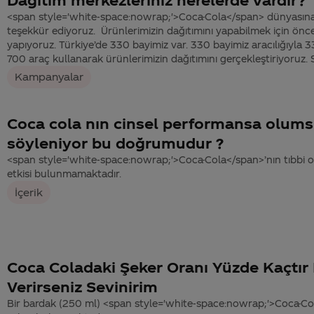
<span style='white-space:nowrap;'>Coca-Cola</span> dünyasına gö
teşekkür ediyoruz. Ürünlerimizin dağıtımını yapabilmek için öncel
yapıyoruz. Türkiye’de 330 bayimiz var. 330 bayimiz aracılığıyla 
700 araç kullanarak ürünlerimizin dağıtımını gerçekleştiriyoruz. 
Kampanyalar
Coca cola nın cinsel performansa olumsu
söyleniyor bu doğrumudur ?
<span style='white-space:nowrap;'>Coca-Cola</span>’nın tıbbi ol
etkisi bulunmamaktadır.
İçerik
Coca Coladaki Şeker Oranı Yüzde Kaçtır
Verirseniz Sevinirim
Bir bardak (250 ml) <span style='white-space:nowrap;'>Coca-C