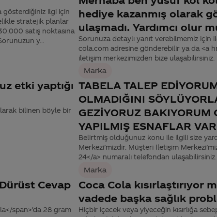
sterdiğiniz ilgi için
hediye kazanmış olarak g
ikle stratejik planlar
ulaşmadı. Yardımcı olur 
330.000 satış noktasına
Sorunuza detaylı yanıt verebilmemiz için ile
Sorunuzun y...
cola.com adresine gönderebilir ya da <a
iletişim merkezimizden bize ulaşabilirsiniz.
Marka
z etki yaptığı
TABELA TALEP EDİYORUM
OLMADIĞINI SÖYLÜYORL
arak bilinen böyle bir
GEZİYORUZ BAKIYORUM 
YAPILMIŞ ESNAFLAR VAR
Belirtmiş olduğunuz konu ile ilgili size yar
Merkezi’mizdir. Müşteri İletişim Merkezi
24</a> numaralı telefondan ulaşabilirsiniz.
Marka
 Dürüst Cevap
Coca Cola kısırlaştırıyor 
vadede başka sağlık proble
ola</span>'da 28 gram
Hiçbir içecek veya yiyeceğin kısırlığa sebe