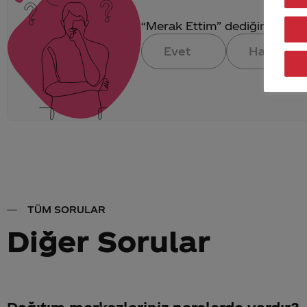
“Merak Ettim” dediğin konuya 
Evet
Hayır
TÜM SORULAR
Diğer Sorular
Dağıtım merkezleriniz nerelerde vardır?