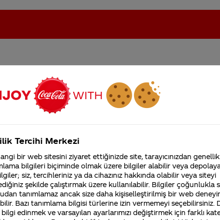
oca Cola aşığı doğum gü
oca-Cola'nın Filistin'de fabr...
Coca-Cola’yı kim buldu?
en bi şekilde hediye istiyo
ütfen
Kurumsal
ilik Tercihi Merkezi
4355 Soru
ngi bir web sitesini ziyaret ettiğinizde site, tarayıcınızdan genellik
Coca-Cola Şirketi hakk
lama bilgileri biçiminde olmak üzere bilgiler alabilir veya depolayab
merak ettikleriniz.
lgiler; siz, tercihleriniz ya da cihazınız hakkında olabilir veya siteyi
Fabrikalarımız,
diğiniz şekilde çalıştırmak üzere kullanılabilir. Bilgiler çoğunlukla si
sertifikalarımız, faaliyet
gösterdiğimiz ülkeler,
udan tanımlamaz ancak size daha kişiselleştirilmiş bir web deneyi
tarihçemiz ve daha fazla
ilir. Bazı tanımlama bilgisi türlerine izin vermemeyi seçebilirsiniz.
 bilgi edinmek ve varsayılan ayarlarımızı değiştirmek için farklı kat
ı www.coca-coladukkani.com resmi web sitemizden 