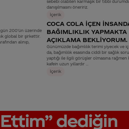
sebebi olabilen karmaşık bir tıbbi durumdur
danışılmasını öneririz.
İçerik
COCA COLA İÇEN İNSAND
bugün 200’ün üzerinde
BAĞIMLIKLIK YAPMAKTA 
k global bir şirkettir.
AÇIKLAMA BEKLİYORUM. 
rafından alınıp,
Günümüzde bağımlılık terimi yiyecek ve içece
da, bağımlılık esasında ciddi bir sağlık sor
yaptığı ile ilgili görüşler olmasına rağme
kafein uzun yıllardır ...
İçerik
Ettim”
dediğin