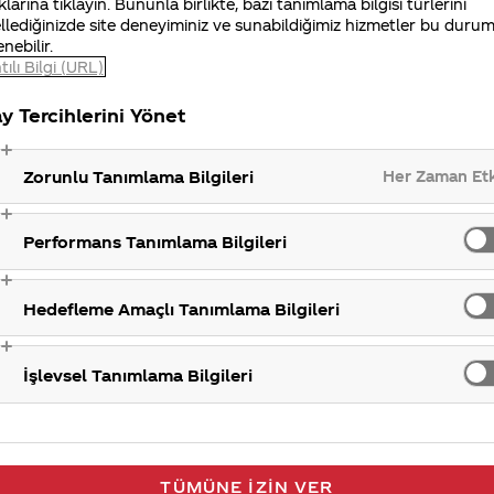
klarına tıklayın. Bununla birlikte, bazı tanımlama bilgisi türlerini
coca-coladukkani.com sitesinde, ürünlerinizi seçip, sep
llediğinizde site deneyiminiz ve sunabildiğimiz hizmetler bu duru
enebilir.
tılı Bilgi (URL)
iniz Merak Ettim sitemizi ziyaret ettiğiniz için teşekkür
y Tercihlerini Yönet
Her Zaman Et
Zorunlu Tanımlama Bilgileri
Pazarlama faa
Performans Tanımlama Bilgileri
Hedefleme Amaçlı Tanımlama Bilgileri
İşlevsel Tanımlama Bilgileri
TÜMÜNE İZIN VER