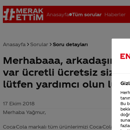
Anasayfa
Tüm sorular
Haberler
Anasayfa
Sorular
Soru detayları
Merhabaaa, arkadaşım C
Coca-Cola nerenin malı?
Coca cola İsrail malı mı Yani ...
C
var ücretli ücretsiz sizd
lütfen yardımcı olun lüü
Gizl
Herha
tanım
17 Ekim 2018
Bu bi
bekle
Merhaba Yağmur,
doğr
sunab
fazla
Coca-Cola
markalı tüm ürünlerimizi
Coca-Cola
Dükkan