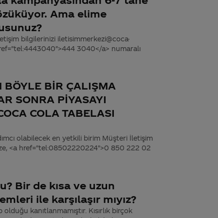
özüküyor. Ama elime
musunuz?
tişim bilgilerinizi iletisimmerkezi@coca-
 href="tel:4443040">444 3040</a> numaralı
 BÖYLE BİR ÇALIŞMA
AR SONRA PİYASAYI
COCA COLA TABELASI
dımcı olabilecek en yetkili birim Müşteri İletişim
’mize, <a href="tel:08502220224">0 850 222 02
mu? Bir de kısa ve uzun
mleri ile karşılaşır mıyız?
p olduğu kanıtlanmamıştır. Kısırlık birçok