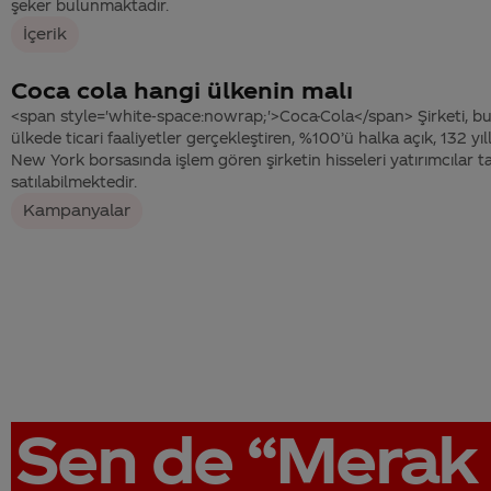
şeker bulunmaktadır.
İçerik
Coca cola hangi ülkenin malı
<span style='white-space:nowrap;'>Coca-Cola</span> Şirketi, 
ülkede ticari faaliyetler gerçekleştiren, %100’ü halka açık, 132 yıllı
New York borsasında işlem gören şirketin hisseleri yatırımcılar ta
satılabilmektedir.
Kampanyalar
Sen de
“Merak 