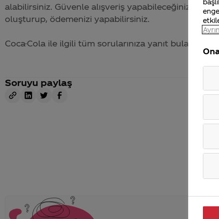
başlı
alabilirsiniz. Güvenle alışveriş yapabileceğiniz www.
enge
oluşturup, ödemenizi yapabilirsiniz.
etkil
Ayrın
Coca-Cola
ile ilgili tüm sorularınıza yanıt bulabileceğ
Ona
Soruyu paylaş