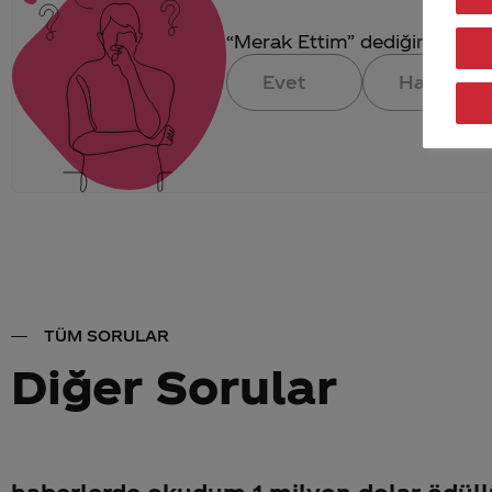
“Merak Ettim” dediğin konuya 
Evet
Hayır
TÜM SORULAR
Diğer Sorular
haberlerde okudum 1 milyon dolar ödül