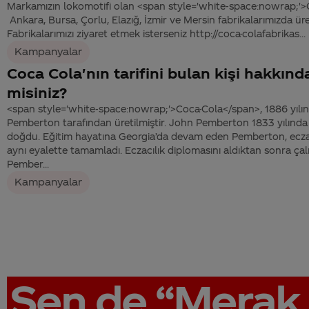
Markamızın lokomotifi olan <span style='white-space:nowrap;'>
Ankara, Bursa, Çorlu, Elazığ, İzmir ve Mersin fabrikalarımızda üre
Fabrikalarımızı ziyaret etmek isterseniz http://coca-colafabrikas...
Kampanyalar
Coca Cola'nın tarifini bulan kişi hakkında
misiniz?
<span style='white-space:nowrap;'>Coca-Cola</span>, 1886 yılın
Pemberton tarafından üretilmiştir. John Pemberton 1833 yılında 
doğdu. Eğitim hayatına Georgia’da devam eden Pemberton, eczacı
aynı eyalette tamamladı. Eczacılık diplomasını aldıktan sonra ç
Pember...
Kampanyalar
Sen de
“Merak 