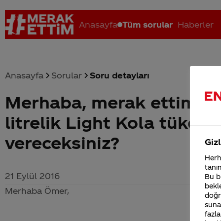
Anasayfa
Tüm sorular
Haberler
Anasayfa
Sorular
Soru detayları
Merhaba, merak ettim de
Coca-Cola nerenin malı?
Coca cola İsrail malı mı Yani ...
C
litrelik Light Kola tüke
vereceksiniz?
Gizl
Herha
tanım
21 Eylül 2016
Bu bi
bekle
Merhaba Ömer,
doğr
sunab
fazla