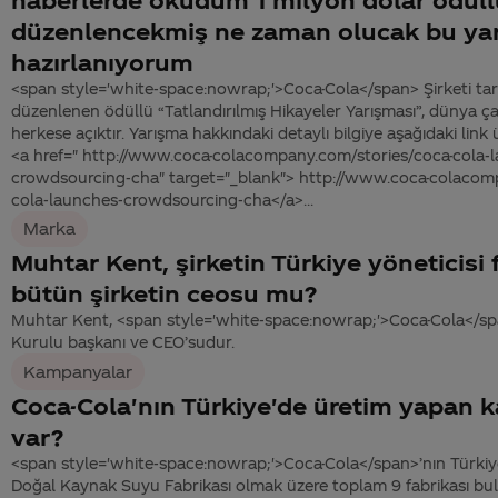
düzenlencekmiş ne zaman olucak bu ya
hazırlanıyorum
<span style='white-space:nowrap;'>Coca-Cola</span> Şirketi ta
düzenlenen ödüllü “Tatlandırılmış Hikayeler Yarışması”, dünya ç
herkese açıktır. Yarışma hakkındaki detaylı bilgiye aşağıdaki link ü
<a href=" http://www.coca-colacompany.com/stories/coca-cola-
crowdsourcing-cha" target="_blank"> http://www.coca-colacom
cola-launches-crowdsourcing-cha</a>...
Marka
Muhtar Kent, şirketin Türkiye yöneticisi
bütün şirketin ceosu mu?
Muhtar Kent, <span style='white-space:nowrap;'>Coca-Cola</spa
Kurulu başkanı ve CEO’sudur.
Kampanyalar
Coca-Cola'nın Türkiye'de üretim yapan k
var?
<span style='white-space:nowrap;'>Coca-Cola</span>’nın Türkiy
Doğal Kaynak Suyu Fabrikası olmak üzere toplam 9 fabrikası bu