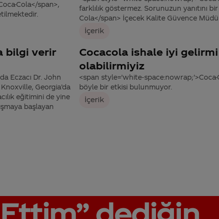
Coca-Cola</span>,
farklılık göstermez. Sorunuzun yanıtını b
tilmektedir.
Cola</span> İçecek Kalite Güvence Müdürü A
İçerik
 bilgi verir
Cocacola ishale iyi gelirm
olabilirmiyiz
da Eczacı Dr. John
<span style='white-space:nowrap;'>Coca-C
Knoxville, Georgia’da
böyle bir etkisi bulunmuyor.
lık eğitimini de yine
İçerik
alışmaya başlayan
Ettim”
dediğin