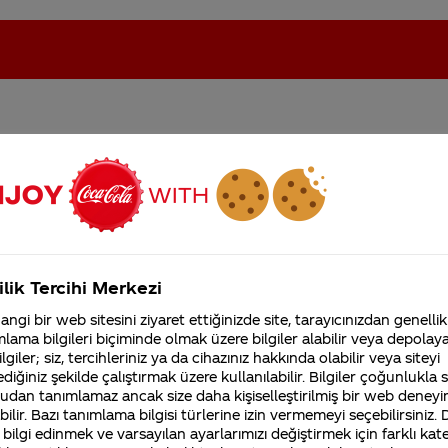
 günde asgari 4 adet 1
oca-Cola'nın Filistin'de fabr...
Coca-Cola’yı kim buldu?
tiyorum. Bana ne zaman his
Kurumsal
ilik Tercihi Merkezi
4355 Soru
ngi bir web sitesini ziyaret ettiğinizde site, tarayıcınızdan genellik
Coca-Cola Şirketi hakk
lama bilgileri biçiminde olmak üzere bilgiler alabilir veya depolayab
merak ettikleriniz.
lgiler; siz, tercihleriniz ya da cihazınız hakkında olabilir veya siteyi
Fabrikalarımız,
diğiniz şekilde çalıştırmak üzere kullanılabilir. Bilgiler çoğunlukla si
sertifikalarımız, faaliyet
gösterdiğimiz ülkeler,
udan tanımlamaz ancak size daha kişiselleştirilmiş bir web deneyi
tarihçemiz ve daha fazla
ilir. Bazı tanımlama bilgisi türlerine izin vermemeyi seçebilirsiniz.
 bilgi edinmek ve varsayılan ayarlarımızı değiştirmek için farklı kat