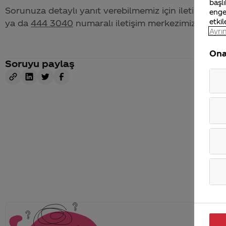
başlı
Sorunuza detaylı yanıt verebilmemiz için iletişim bil
enge
etkil
ya da
444 3040
numaralı iletişim merkezimizden bize 
Ayrın
Ona
Soruyu paylaş