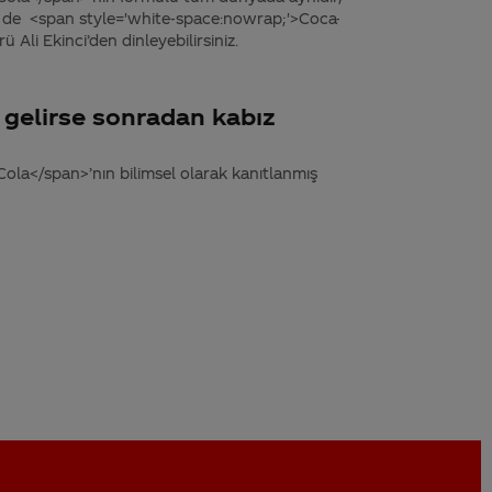
ir de <span style='white-space:nowrap;'>Coca-
li Ekinci’den dinleyebilirsiniz.
i gelirse sonradan kabız
ola</span>’nın bilimsel olarak kanıtlanmış