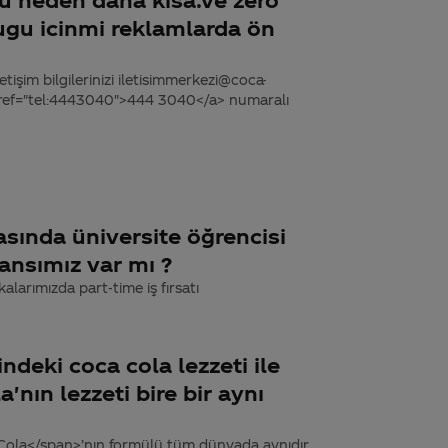
ugu icinmi reklamlarda ön
tişim bilgilerinizi iletisimmerkezi@coca-
 href="tel:4443040">444 3040</a> numaralı
sında üniversite öğrencisi
ansımız var mı ?
kalarımızda part-time iş fırsatı
ndeki coca cola lezzeti ile
'nın lezzeti bire bir aynı
Cola</span>’nın formülü tüm dünyada aynıdır,