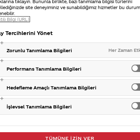
klarına tıklayın. Bununla birlikte, bazı tanımlama bilgisi türlerini
gilerinizi iletisimmerkezi@coca-cola.com adresine gönde
llediğinizde site deneyiminiz ve sunabildiğimiz hizmetler bu duru
enebilir.
ulaşabilirsiniz. İlginiz için teşekkür ederiz.
tılı Bilgi (URL)
y Tercihlerini Yönet
Tüket
Her Zaman Et
Zorunlu Tanımlama Bilgileri
Performans Tanımlama Bilgileri
Hedefleme Amaçlı Tanımlama Bilgileri
İşlevsel Tanımlama Bilgileri
TÜMÜNE İZIN VER