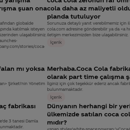
rışma şuan ona
cola daha az maliyetli old
planda tutuluyor
rafından globalde
Sorunuza detaylı yanıt verebilmemiz için ile
apında katılmak isteyen
cola.com adresine gönderebilir ya da <a
zerinden ulaşabilirsiniz.
iletişim merkezimizden bize ulaşabilirsiniz.
launches-
İçerik
pany.com/stories/coca-
 falan mı yoksa
Merhaba.Coca Cola fabrika
olarak part time çalışma ş
n> Şirketi’nin Yönetim
İlginiz için çok teşekkür ederiz ancak fabri
bulunmamaktadır.
İçerik
aç fabrikası
Dünyanın herhangi bir yeri
ülkemizde satılan coca cola
e’de 3 tanesi Damla
mıdır?
lunmaktadır.
<span style='white-space:nowrap;'>Coca-