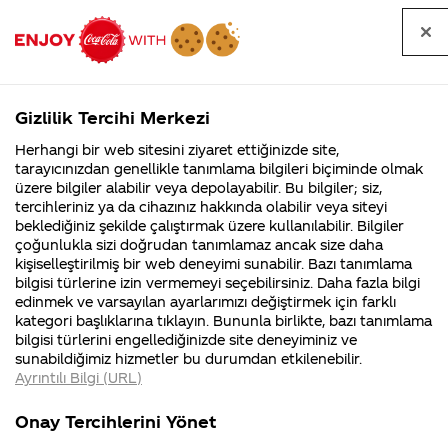
Tüm
Arama
Anasayfa
Haberler
Kapat
sorular
yap
Gizlilik Tercihi Merkezi
Arama yap
Herhangi bir web sitesini ziyaret ettiğinizde site,
Anasayfa
Sorular
Soru detayları
tarayıcınızdan genellikle tanımlama bilgileri biçiminde olmak
üzere bilgiler alabilir veya depolayabilir. Bu bilgiler; siz,
Coca-
Coca-
Kategoriler
Coca-Cola
Coca cola
Merhaba.:!
tercihleriniz ya da cihazınız hakkında olabilir veya siteyi
Cola'nın
Cola’yı
nerenin
İsrail malı mı
Filistin'de
kim
beklediğiniz şekilde çalıştırmak üzere kullanılabilir. Bilgiler
malı?
Yani ...
fabr...
buldu?
çoğunlukla sizi doğrudan tanımlamaz ancak size daha
Kızlarsoruyor
kişiselleştirilmiş bir web deneyimi sunabilir. Bazı tanımlama
Kurumsal
Kamp
bilgisi türlerine izin vermemeyi seçebilirsiniz. Daha fazla bilgi
isimli sitede
edinmek ve varsayılan ayarlarımızı değiştirmek için farklı
4355 Soru
90 Soru
kategori başlıklarına tıklayın. Bununla birlikte, bazı tanımlama
cola ile ilgili
Coca-Cola
Kampany
bilgisi türlerini engellediğinizde site deneyiminiz ve
Şirketi
hakkınd
sunabildiğimiz hizmetler bu durumdan etkilenebilir.
hakkında
ettikleri
hazırladığım
Ayrıntılı Bilgi (URL)
merak
Kampan
ettikleriniz.
koşulları
Kurumsal
Kampan
benceye
Fabrikalarımız,
kampany
Onay Tercihlerini Yönet
sertifikalarımız,
tarihleri
4355 Soru
90 Soru
faaliyet
temini v