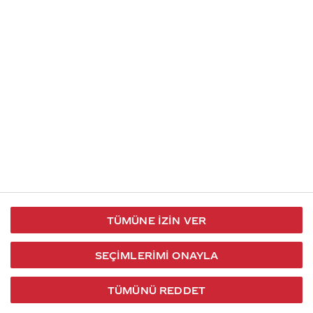
İletişim
Takip et
S.S.S
Kullanım
444 30 40
X / Twitter
Koşulları
Coca-Cola İletişim
Facebook
Merkezi
Veri Koruma
iletisimmerkezi@coca-
ve Gizlilik
cola.com
TÜMÜNE İZIN VER
Bilgi
Toplumu
SEÇIMLERIMI ONAYLA
Hizmetleri
TÜMÜNÜ REDDET
2026 © Coca-Cola Türkiye. Tüm hakları saklıdır.