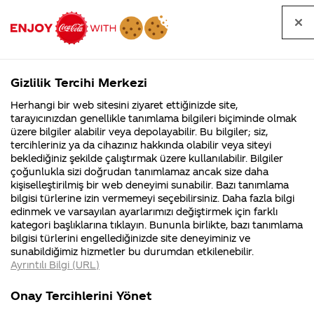
Tüm
Arama
Anasayfa
Haberler
Kapat
sorular
yap
Gizlilik Tercihi Merkezi
Arama yap
Herhangi bir web sitesini ziyaret ettiğinizde site,
Anasayfa
Sorular
Soru detayları
tarayıcınızdan genellikle tanımlama bilgileri biçiminde olmak
üzere bilgiler alabilir veya depolayabilir. Bu bilgiler; siz,
Coca-
Coca-
Kategoriler
Coca-Cola
Coca cola
Merhaba
tercihleriniz ya da cihazınız hakkında olabilir veya siteyi
Cola'nın
Cola’yı
nerenin
İsrail malı mı
Filistin'de
kim
beklediğiniz şekilde çalıştırmak üzere kullanılabilir. Bilgiler
malı?
Yani ...
fabr...
buldu?
çoğunlukla sizi doğrudan tanımlamaz ancak size daha
CocaColada
kişiselleştirilmiş bir web deneyimi sunabilir. Bazı tanımlama
Kurumsal
Kamp
bilgisi türlerine izin vermemeyi seçebilirsiniz. Daha fazla bilgi
Carmin
edinmek ve varsayılan ayarlarımızı değiştirmek için farklı
4355 Soru
90 Soru
kategori başlıklarına tıklayın. Bununla birlikte, bazı tanımlama
miktarı
Coca-Cola
Kampany
bilgisi türlerini engellediğinizde site deneyiminiz ve
Şirketi
hakkınd
sunabildiğimiz hizmetler bu durumdan etkilenebilir.
hakkında
ettikleri
nedir ?
Ayrıntılı Bilgi (URL)
merak
Kampan
ettikleriniz.
koşulları
Kurumsal
Kampanya
Fabrikalarımız,
kampany
Onay Tercihlerini Yönet
sertifikalarımız,
tarihleri
4355 Soru
90 Soru
11 Mart
faaliyet
temini v