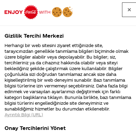
Tüm
Arama
Anasayfa
Haberler
Kapat
sorular
yap
Gizlilik Tercihi Merkezi
Arama yap
Herhangi bir web sitesini ziyaret ettiğinizde site,
Anasayfa
Sorular
Soru detayları
tarayıcınızdan genellikle tanımlama bilgileri biçiminde olmak
üzere bilgiler alabilir veya depolayabilir. Bu bilgiler; siz,
Coca-
Coca-
Kategoriler
Coca-Cola
Coca cola
Merhaba
tercihleriniz ya da cihazınız hakkında olabilir veya siteyi
Cola'nın
Cola’yı
nerenin
İsrail malı mı
Filistin'de
kim
beklediğiniz şekilde çalıştırmak üzere kullanılabilir. Bilgiler
malı?
Yani ...
fabr...
buldu?
çoğunlukla sizi doğrudan tanımlamaz ancak size daha
Coca Cola
kişiselleştirilmiş bir web deneyimi sunabilir. Bazı tanımlama
Kurumsal
Kamp
bilgisi türlerine izin vermemeyi seçebilirsiniz. Daha fazla bilgi
cherry
edinmek ve varsayılan ayarlarımızı değiştirmek için farklı
4355 Soru
90 Soru
kategori başlıklarına tıklayın. Bununla birlikte, bazı tanımlama
ürününü
Coca-Cola
Kampany
bilgisi türlerini engellediğinizde site deneyiminiz ve
Şirketi
hakkınd
sunabildiğimiz hizmetler bu durumdan etkilenebilir.
hakkında
ettikleri
Migros’ta
Ayrıntılı Bilgi (URL)
merak
Kampan
ettikleriniz.
koşulları
Kurumsal
Kampan
bulamıyorum
Fabrikalarımız,
kampany
Onay Tercihlerini Yönet
sertifikalarımız,
tarihleri
4355 Soru
90 Soru
faaliyet
temini v