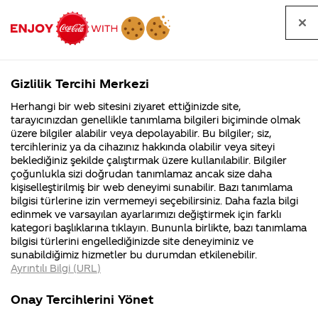
Tüm
Arama
Anasayfa
Haberler
Kapat
sorular
yap
Gizlilik Tercihi Merkezi
Arama yap
Herhangi bir web sitesini ziyaret ettiğinizde site,
Anasayfa
Sorular
Soru detayları
tarayıcınızdan genellikle tanımlama bilgileri biçiminde olmak
üzere bilgiler alabilir veya depolayabilir. Bu bilgiler; siz,
Coca-
Coca-
Kategoriler
Coca-Cola
Coca cola
Merhaba
tercihleriniz ya da cihazınız hakkında olabilir veya siteyi
Cola'nın
Cola’yı
nerenin
İsrail malı mı
Filistin'de
kim
beklediğiniz şekilde çalıştırmak üzere kullanılabilir. Bilgiler
malı?
Yani ...
fabr...
buldu?
çoğunlukla sizi doğrudan tanımlamaz ancak size daha
bn
kişiselleştirilmiş bir web deneyimi sunabilir. Bazı tanımlama
Kurumsal
Kamp
bilgisi türlerine izin vermemeyi seçebilirsiniz. Daha fazla bilgi
kendime
edinmek ve varsayılan ayarlarımızı değiştirmek için farklı
4355 Soru
90 Soru
kategori başlıklarına tıklayın. Bununla birlikte, bazı tanımlama
ait
Coca-Cola
Kampany
bilgisi türlerini engellediğinizde site deneyiminiz ve
Şirketi
hakkınd
sunabildiğimiz hizmetler bu durumdan etkilenebilir.
hakkında
ettikleri
bahçemde
Ayrıntılı Bilgi (URL)
merak
Kampan
ettikleriniz.
koşulları
Kurumsal
Kampanyala
bahçemde
Fabrikalarımız,
kampany
Onay Tercihlerini Yönet
sertifikalarımız,
tarihleri
4355 Soru
90 Soru
faaliyet
temini v