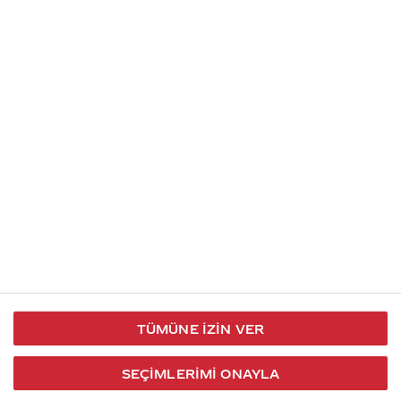
İletişim
Takip et
S.S.S
Kullanım
444 30 40
X / Twitter
Koşulları
Coca-Cola İletişim
Facebook
Merkezi
Veri Koruma
iletisimmerkezi@coca-
ve Gizlilik
cola.com
TÜMÜNE İZIN VER
Bilgi
Toplumu
SEÇIMLERIMI ONAYLA
Hizmetleri