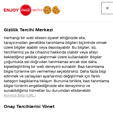
Tüm
Arama
Anasayfa
Haberler
Kapat
sorular
yap
Gizlilik Tercihi Merkezi
Arama yap
Herhangi bir web sitesini ziyaret ettiğinizde site,
Anasayfa
Sorular
Soru detayları
tarayıcınızdan genellikle tanımlama bilgileri biçiminde olmak
üzere bilgiler alabilir veya depolayabilir. Bu bilgiler; siz,
Coca-
Coca-
Kategori
Coca-Cola
Coca cola
Merhaba ben
tercihleriniz ya da cihazınız hakkında olabilir veya siteyi
Cola'nın
Cola’yı
nerenin
İsrail malı mı
Filistin'de
kim
beklediğiniz şekilde çalıştırmak üzere kullanılabilir. Bilgiler
malı?
Yani ...
fabr...
buldu?
çoğunlukla sizi doğrudan tanımlamaz ancak size daha
gaye kol kola
kişiselleştirilmiş bir web deneyimi sunabilir. Bazı tanımlama
Kurumsal
Kamp
bilgisi türlerine izin vermemeyi seçebilirsiniz. Daha fazla bilgi
kampanyasında
edinmek ve varsayılan ayarlarımızı değiştirmek için farklı
4355 Soru
90 Soru
kategori başlıklarına tıklayın. Bununla birlikte, bazı tanımlama
çekilişe
Coca-Cola
Kampany
bilgisi türlerini engellediğinizde site deneyiminiz ve
Şirketi
hakkınd
sunabildiğimiz hizmetler bu durumdan etkilenebilir.
hakkında
ettikleri
katılmak için
Ayrıntılı Bilgi (URL)
merak
Kampan
ettikleriniz.
koşulları
Kurumsal
Kam
bilgilerimi
Fabrikalarımız,
kampany
Onay Tercihlerini Yönet
sertifikalarımız,
tarihleri
4355 Soru
90 Sor
faaliyet
temini v