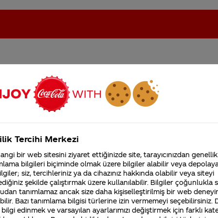
ıldım indirim kazandım d
oca-Cola'nın Filistin'de fabr...
Coca-Cola’yı kim buldu?
enemiyorum
Kurumsal
ilik Tercihi Merkezi
4355 Soru
ngi bir web sitesini ziyaret ettiğinizde site, tarayıcınızdan genellik
Coca-Cola Şirketi hakk
lama bilgileri biçiminde olmak üzere bilgiler alabilir veya depolayab
merak ettikleriniz.
lgiler; siz, tercihleriniz ya da cihazınız hakkında olabilir veya siteyi
Fabrikalarımız,
diğiniz şekilde çalıştırmak üzere kullanılabilir. Bilgiler çoğunlukla si
sertifikalarımız, faaliyet
udan tanımlamaz ancak size daha kişiselleştirilmiş bir web deneyi
gösterdiğimiz ülkeler,
tarihçemiz ve daha fazla
ilir. Bazı tanımlama bilgisi türlerine izin vermemeyi seçebilirsiniz.
n kazananlarını takiminlakolkola.com sitesinde yer ala
 bilgi edinmek ve varsayılan ayarlarımızı değiştirmek için farklı kat