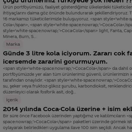
Ürün portföyümüzü, faaliyet gösterdiğimiz ülkelerdeki tüketiciler
ihtiyaçlarını daima göz önünde bulundurarak şekillendiriyoruz. 
16 markamızı tüketicilerimizle buluşuyoruz. <span style='white
Cola</span>, <span style='white-space:nowrap;'>Coca-Cola</sp
style='white-space:nowrap;'>Coca-Cola</span> light, Fanta, Ca
Minera, Burn, S...
Marka
Günde 3 litre kola iciyorum. Zararı cok f
icersemde zararini gorurmuyum.
<span style='white-space:nowrap;'>Coca-Cola</span> da dahil 
portföyümüzde yer alan tüm ürünlerimiz güvenli, ürünlerimizin içe
tarafından onaylıdır. <span style='white-space:nowrap;'>Coca-Co
su, şeker veya fruktoz-glikoz şurubu, karbondioksit, renklendirici
düzenleyici olarak fosforik asit, doğ...
İçerik
2014 yılında Coca-Cola üzerine + isim ek
Bir süre önce Facebook üzerinden yaptığımız ve katılımcıların <s
space:nowrap;'>Coca-Cola</span> paketleri üzerinde görmek isted
oylayarak belirledikleri uygulama ilave 100 isim seçildi. Ancak 