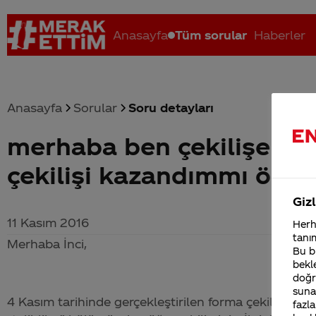
Anasayfa
Tüm sorular
Haberler
Anasayfa
Sorular
Soru detayları
merhaba ben çekilişe kat
Coca-Cola nerenin malı?
Coca cola İsrail malı mı Yani ...
C
çekilişi kazandımmı öğr
Gizl
11 Kasım 2016
Herha
tanım
Merhaba İnci,
Bu bi
bekle
doğr
sunab
4 Kasım tarihinde gerçekleştirilen forma çekilişimizi
fazla