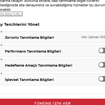
klarına tıklayın. Bununla birlikte, bazı tanımlama bilgisi türlerini
teşekkür ederiz.
llediğinizde site deneyiminiz ve sunabildiğimiz hizmetler bu duru
enebilir.
tılı Bilgi (URL)
y Tercihlerini Yönet
Her Zaman Et
Zorunlu Tanımlama Bilgileri
Performans Tanımlama Bilgileri
Hedefleme Amaçlı Tanımlama Bilgileri
İşlevsel Tanımlama Bilgileri
TÜMÜNE İZIN VER