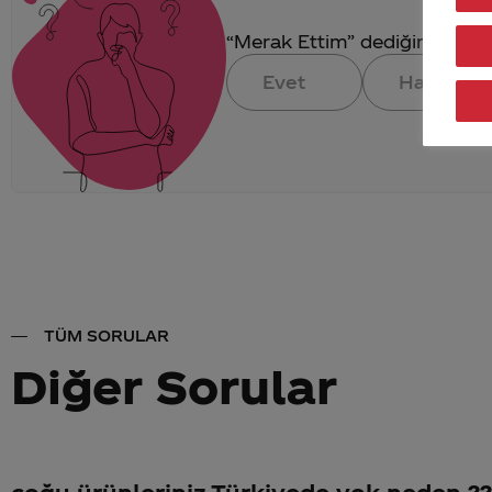
“Merak Ettim” dediğin konuya 
Evet
Hayır
TÜM SORULAR
Diğer Sorular
çoğu ürünleriniz Türkiyede yok neden ??