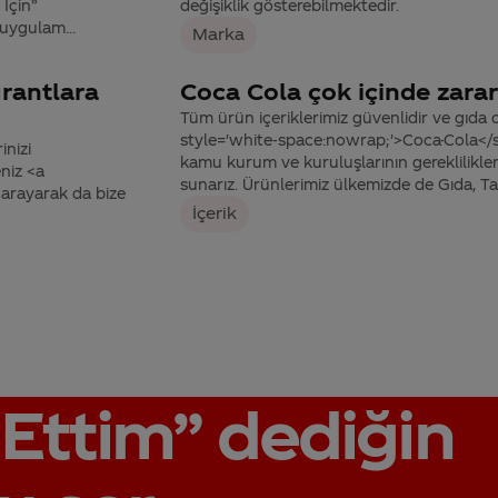
İçin”
değişiklik gösterebilmektedir.
ygulam...
Marka
rantlara
Coca Cola çok içinde zararl
Tüm ürün içeriklerimiz güvenlidir ve gıda o
style='white-space:nowrap;'>Coca-Cola</s
inizi
kamu kurum ve kuruluşlarının gereklilikle
niz <a
sunarız. Ürünlerimiz ülkemizde de Gıda, Tarı
arayarak da bize
İçerik
Ettim”
dediğin