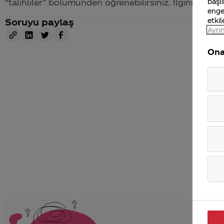
başlı
“talihliler” bölümünden öğrenebilirsiniz. İlginiz için 
enge
etkil
Soruyu paylaş
Ayrın
Ona