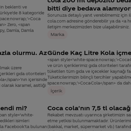
in beklenti ve
bitti diye bedava alamıyo
Türkiye’de 8 kategoride
Sorunuza detaylı yanıt verebilmemiz için ile
-space:nowrap;'>Coca-
cola.com adresine gönderebilir ya da <a
an> Zero, <span
iletişim merkezimizden bize ulaşabilirsiniz.
ppy, Damla, Damla
Marka
azla olurmu. Az
Günde Kaç Litre Kola içmek
<span style='white-space:nowrap;'>Coca-C
ve ürün içeriklerimiz gıda otoriteleri tara
olmak üzere
tüketilen tüm gıda ve içecekler kaynağı fa
rikleri gıda otoriteleri
Tüketicilerimizin bilinçli tercihler yapabilm
la</span>’nın içerisinde
space:nowrap;'>Coca-Cola</span> da dahil
 olarak karamel, asitliği
İçerik
lendi mi?
Coca cola'nın 7,5 tl olaca
pan style='white-
Rekabet mevzuatı uyarınca şirketimizin sat
ikleri isimleri
etme yetkisi bulunmamaktadır. Ürünlerimizin
hala Facebook’ta bulunan
(bakkal, market, süpermarket vb.) tarafın