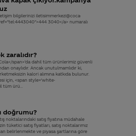
ruz
tişim bilgilerinizi iletisimmerkezi@coca-
 href="tel:4443040">444 3040</a> numaralı
 zaralıdır?
ola</span>’da dahil tüm ürünlerimiz güvenli
fından onaylıdır. Ancak unutulmamlıdır ki,
rketmeksizin kalori alımına katkıda bulunur.
esi için, <span style='white-
 tüm ürü...
ğı doğrumu?
ış noktalarındaki satış fiyatına müdahale
 tüketici satış fiyatları, satış noktalarımız
dan belirlenmekte ve piyasa şartlarına göre