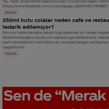
“Bu <span style='white-space:nowrap;'>Coca-Cola</span> Senin 
(https://www.facebook.com/cocacola/app_362934927183880) u
Marka
250ml kutu colalar neden cafe ve restau
tedarik edilemiyor?
Sorunuz hakkında daha detaylı bilgi alabilmek için iletişim bilgiler
iletisimmerkezi@coca-cola.com adresine gönderebilirsiniz. Dilerse
href="tel:4443040">444 3040</a> numaralı iletişim merkezimizi 
ulaşabilirsiniz.
Marka
Sen de
“Merak 