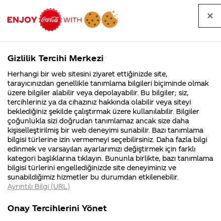
Tüm
Arama
Anasayfa
Haberler
Kapat
sorular
yap
Gizlilik Tercihi Merkezi
Arama yap
Herhangi bir web sitesini ziyaret ettiğinizde site,
Anasayfa
Sorular
Soru detayları
tarayıcınızdan genellikle tanımlama bilgileri biçiminde olmak
üzere bilgiler alabilir veya depolayabilir. Bu bilgiler; siz,
Coca-
Coca-
Kategoriler
Coca-Cola
Coca cola
merhaba
tercihleriniz ya da cihazınız hakkında olabilir veya siteyi
Cola'nın
Cola’yı
nerenin
İsrail malı mı
Filistin'de
kim
beklediğiniz şekilde çalıştırmak üzere kullanılabilir. Bilgiler
malı?
Yani ...
fabr...
buldu?
çoğunlukla sizi doğrudan tanımlamaz ancak size daha
ben atkı
kişiselleştirilmiş bir web deneyimi sunabilir. Bazı tanımlama
Kurumsal
Kamp
bilgisi türlerine izin vermemeyi seçebilirsiniz. Daha fazla bilgi
kazandım
edinmek ve varsayılan ayarlarımızı değiştirmek için farklı
4355 Soru
90 Soru
kategori başlıklarına tıklayın. Bununla birlikte, bazı tanımlama
nasıl
Coca-Cola
Kampany
bilgisi türlerini engellediğinizde site deneyiminiz ve
Şirketi
hakkınd
sunabildiğimiz hizmetler bu durumdan etkilenebilir.
hakkında
ettikleri
alabiirim
Ayrıntılı Bilgi (URL)
merak
Kampan
ettikleriniz.
koşulları
Kurumsal
Kampanyala
şahin
Fabrikalarımız,
kampany
Onay Tercihlerini Yönet
sertifikalarımız,
tarihleri
4355 Soru
90 Soru
faaliyet
temini v