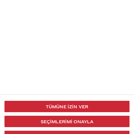
İletişim
Takip et
S.S.S
Kullanım
444 30 40
X / Twitter
Koşulları
Coca-Cola İletişim
Facebook
Merkezi
Veri Koruma
iletisimmerkezi@coca-
ve Gizlilik
cola.com
TÜMÜNE İZIN VER
Bilgi
Toplumu
SEÇIMLERIMI ONAYLA
Hizmetleri