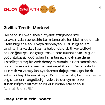
Tüm
Arama
Anasayfa
Haberler
Kapat
sorular
yap
Gizlilik Tercihi Merkezi
Arama yap
Herhangi bir web sitesini ziyaret ettiğinizde site,
Anasayfa
Sorular
Soru detayları
tarayıcınızdan genellikle tanımlama bilgileri biçiminde olmak
üzere bilgiler alabilir veya depolayabilir. Bu bilgiler; siz,
Coca-
Coca-
Kateg
Coca-Cola
Coca cola
Merbaha ben
tercihleriniz ya da cihazınız hakkında olabilir veya siteyi
Cola'nın
Cola’yı
nerenin
İsrail malı mı
Filistin'de
kim
beklediğiniz şekilde çalıştırmak üzere kullanılabilir. Bilgiler
malı?
Yani ...
fabr...
buldu?
çoğunlukla sizi doğrudan tanımlamaz ancak size daha
Çanakkale 18 Mart
kişiselleştirilmiş bir web deneyimi sunabilir. Bazı tanımlama
Kurumsal
Kamp
bilgisi türlerine izin vermemeyi seçebilirsiniz. Daha fazla bilgi
Üniversitesi Çevre
edinmek ve varsayılan ayarlarımızı değiştirmek için farklı
4355 Soru
90 Soru
kategori başlıklarına tıklayın. Bununla birlikte, bazı tanımlama
Mühendisliği
Coca-Cola
Kampany
bilgisi türlerini engellediğinizde site deneyiminiz ve
Şirketi
hakkınd
sunabildiğimiz hizmetler bu durumdan etkilenebilir.
hakkında
ettikleri
öğrencisiyim.Acaba
Ayrıntılı Bilgi (URL)
merak
Kampan
ettikleriniz.
koşulları
Kurumsa
teknik gezi
Fabrikalarımız,
kampany
Onay Tercihlerini Yönet
sertifikalarımız,
tarihleri
4355 Soru
faaliyet
temini v