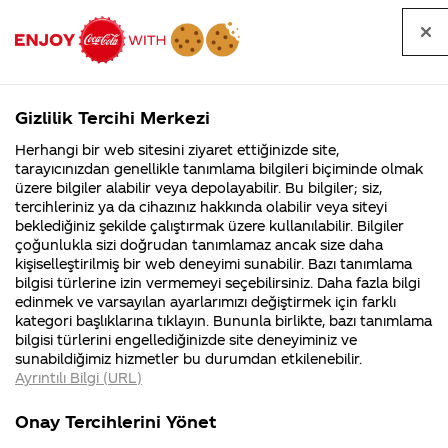
Tüm
Arama
Anasayfa
Haberler
Kapat
sorular
yap
Gizlilik Tercihi Merkezi
Arama yap
Herhangi bir web sitesini ziyaret ettiğinizde site,
Anasayfa
Sorular
Soru detayları
tarayıcınızdan genellikle tanımlama bilgileri biçiminde olmak
üzere bilgiler alabilir veya depolayabilir. Bu bilgiler; siz,
Coca-
Coca-
Kategoriler
Coca-Cola
Coca cola
Merak
tercihleriniz ya da cihazınız hakkında olabilir veya siteyi
Cola'nın
Cola’yı
nerenin
İsrail malı mı
Filistin'de
kim
beklediğiniz şekilde çalıştırmak üzere kullanılabilir. Bilgiler
malı?
Yani ...
fabr...
buldu?
çoğunlukla sizi doğrudan tanımlamaz ancak size daha
ettim niye
kişiselleştirilmiş bir web deneyimi sunabilir. Bazı tanımlama
Kurumsal
Kamp
bilgisi türlerine izin vermemeyi seçebilirsiniz. Daha fazla bilgi
merve
edinmek ve varsayılan ayarlarımızı değiştirmek için farklı
4355 Soru
90 Soru
kategori başlıklarına tıklayın. Bununla birlikte, bazı tanımlama
yazılı kola
Coca-Cola
Kampany
bilgisi türlerini engellediğinizde site deneyiminiz ve
Şirketi
hakkınd
sunabildiğimiz hizmetler bu durumdan etkilenebilir.
hakkında
ettikleri
yapmadınız
Ayrıntılı Bilgi (URL)
merak
Kampan
ettikleriniz.
koşulları
Kurumsal
Kampanyal
halime var
Fabrikalarımız,
kampany
Onay Tercihlerini Yönet
sertifikalarımız,
tarihleri
4355 Soru
90 Soru
faaliyet
temini v