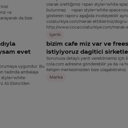
olarak ürettiğimiz <span style='white-sp
inizi
bulunmaz. <span style='white-space:nowr
niz <a
gösteren raporu aşağıda inceleyebilir ay
arayarak da bize
colaturkiye.com/merak-ettikleriniz/dogru-b
http://www.coca-colaturkiye.com/merak-etti
İçerik
dıyla
bizim cafe miz var ve fre
uysam evet
istiyiyoruz dagitici sirketl
Sorunuza detaylı yanıt verebilmemiz için ile
cola.com adresine gönderebilir ya da <a
e korumaya uygundur. Bu
iletişim merkezimizden bize ulaşabilirsiniz.
ın tadında ambalaja
Marka
 style='white-
 Ali Ekinci’den