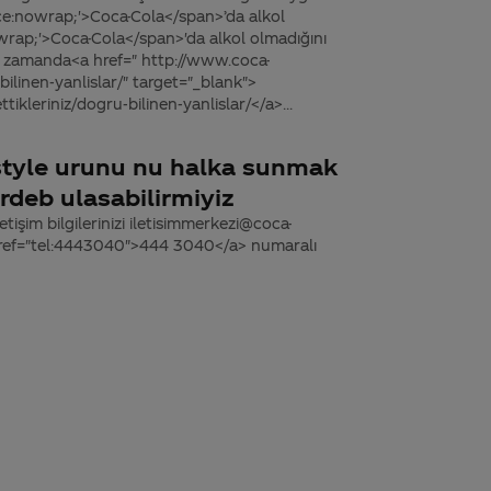
ace:nowrap;'>Coca-Cola</span>’da alkol
ap;'>Coca-Cola</span>'da alkol olmadığını
nı zamanda<a href=" http://www.coca-
ilinen-yanlislar/" target="_blank">
kleriniz/dogru-bilinen-yanlislar/</a>...
estyle urunu nu halka sunmak
erdeb ulasabilirmiyiz
tişim bilgilerinizi iletisimmerkezi@coca-
 href="tel:4443040">444 3040</a> numaralı