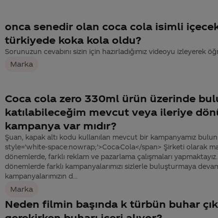
onca senedir olan coca cola isimli içec
türkiyede koka kola oldu?
Sorunuzun cevabını sizin için hazırladığımız videoyu izleyerek öğre
Marka
Coca cola zero 330ml ürün üzerinde bul
katılabileceğim mevcut veya ileriye dön
kampanya var mıdır?
Şuan, kapak altı kodu kullanılan mevcut bir kampanyamız bulu
style='white-space:nowrap;'>Coca-Cola</span> Şirketi olarak mar
dönemlerde, farklı reklam ve pazarlama çalışmaları yapmaktayı
dönemlerde farklı kampanyalarımızı sizlerle buluşturmaya dev
kampanyalarımızın d...
Marka
Neden filmin başında k türbün buhar çı
gerekirken buharı içeri alıyor?