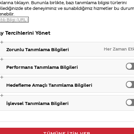
am tarzıdır. Tüm gıda ve içecekler gibi, kalorili meşrub
klarına tıklayın. Bununla birlikte, bazı tanımlama bilgisi türlerini
llediğinizde site deneyiminiz ve sunabildiğimiz hizmetler bu duru
r.
enebilir.
tılı Bilgi (URL)
ler aldıkları kalori miktarını azaltmak istiyorlar. Bu se
ı düşük veya şekersiz ve kalorisiz lezzetli birçok içecek
y Tercihlerini Yönet
t ve Sprite Şekersiz. Bununla birlikte birçok içeceğimi
 aileleri için anlamlı seçimler yapabilmeleri için bütün
Her Zaman Et
Zorunlu Tanımlama Bilgileri
kında bilgiler sağlıyoruz.
runuza danışmanızı tavsiye ederiz.
Performans Tanımlama Bilgileri
Hedefleme Amaçlı Tanımlama Bilgileri
K
İşlevsel Tanımlama Bilgileri
TÜMÜNE İZIN VER