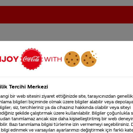
ek kilo aldırır mı
oca-Cola'nın Filistin'de fabr...
Coca-Cola’yı kim buldu?
Kurumsal
ilik Tercihi Merkezi
4355 Soru
ngi bir web sitesini ziyaret ettiğinizde site, tarayıcınızdan genellik
Coca-Cola Şirketi hakk
lama bilgileri biçiminde olmak üzere bilgiler alabilir veya depolayab
merak ettikleriniz.
lgiler; siz, tercihleriniz ya da cihazınız hakkında olabilir veya siteyi
Fabrikalarımız,
sertifikalarımız, faaliyet
diğiniz şekilde çalıştırmak üzere kullanılabilir. Bilgiler çoğunlukla si
dıklarımız da dahil olmak üzere, yediklerimiz ve
gösterdiğimiz ülkeler,
udan tanımlamaz ancak size daha kişiselleştirilmiş bir web deneyi
ilir.
tarihçemiz ve daha fazla
ilir. Bazı tanımlama bilgisi türlerine izin vermemeyi seçebilirsiniz.
 bilgi edinmek ve varsayılan ayarlarımızı değiştirmek için farklı kat