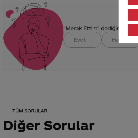
“Merak Ettim” dediğin konuya 
Evet
Hayır
TÜM SORULAR
Diğer Sorular