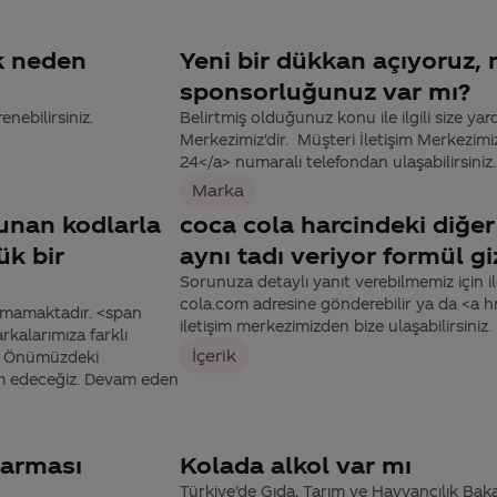
ek neden
Yeni bir dükkan açıyoruz,
sponsorluğunuz var mı?
nebilirsiniz.
Belirtmiş olduğunuz konu ile ilgili size yar
Merkezimiz'dir. Müşteri İletişim Merkezi
24</a> numaralı telefondan ulaşabilirsiniz.
Marka
unan kodlarla
coca cola harcindeki diğe
ük bir
aynı tadı veriyor formül gi
Sorunuza detaylı yanıt verebilmemiz için ile
cola.com adresine gönderebilir ya da <a
nmamaktadır. <span
iletişim merkezimizden bize ulaşabilirsiniz.
kalarımıza farklı
İçerik
z. Önümüzdeki
am edeceğiz. Devam eden
karması
Kolada alkol var mı
Türkiye’de Gıda, Tarım ve Hayvancılık Baka