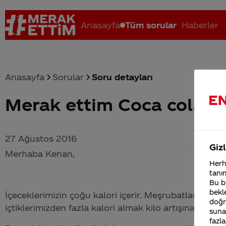
Anasayfa
Tüm sorular
Haberler
Anasayfa
Sorular
Soru detayları
Merak ettim Coca cola içm
Coca-Cola nerenin malı?
Coca cola İsrail malı mı Yani ...
C
27 Ağustos 2016
Gizl
Merhaba Kenan,
Herha
tanım
Bu bi
bekle
İçeceklerimizin çoğu kalori içerir. Meşrubatlardan al
doğr
içtiklerimizden fazla kalori almak kilo artışına yol açab
sunab
fazla