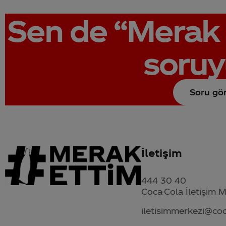
Sen de
“Merak 
soruy
Soru gö
İletişim
444 30 40
Coca-Cola İletişim 
iletisimmerkezi@co