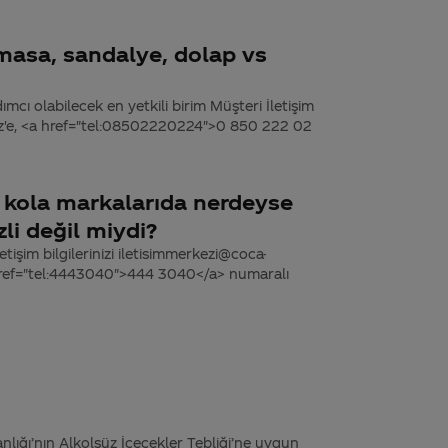
 masa, sandalye, dolap vs
dımcı olabilecek en yetkili birim Müşteri İletişim
miz'e, <a href="tel:08502220224">0 850 222 02
r kola markalarıda nerdeyse
zli değil miydi?
tişim bilgilerinizi iletisimmerkezi@coca-
 href="tel:4443040">444 3040</a> numaralı
nlığı’nın Alkolsüz İçecekler Tebliği’ne uygun