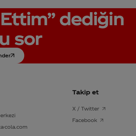
Ettim”
dediğin
u sor
nder
Takip et
X / Twitter
Merkezi
Facebook
ca-cola.com