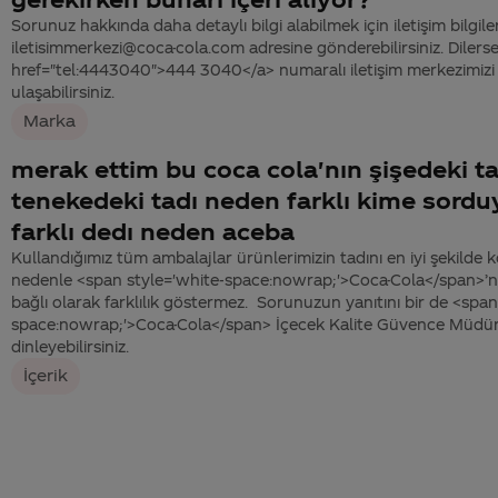
Sorunuz hakkında daha detaylı bilgi alabilmek için iletişim bilgiler
iletisimmerkezi@coca-cola.com adresine gönderebilirsiniz. Dilerse
href="tel:4443040">444 3040</a> numaralı iletişim merkezimizi 
ulaşabilirsiniz.
Marka
merak ettim bu coca cola'nın şişedeki ta
tenekedeki tadı neden farklı kime sord
farklı dedı neden aceba
Kullandığımız tüm ambalajlar ürünlerimizin tadını en iyi şekild
nedenle <span style='white-space:nowrap;'>Coca-Cola</span>’n
bağlı olarak farklılık göstermez. Sorunuzun yanıtını bir de <span
space:nowrap;'>Coca-Cola</span> İçecek Kalite Güvence Müdürü
dinleyebilirsiniz.
İçerik