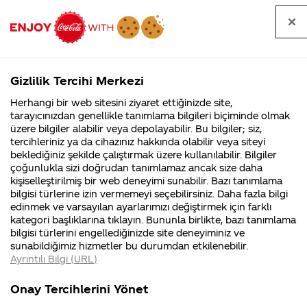
Tüm
Arama
Anasayfa
Haberler
Kapat
sorular
yap
Gizlilik Tercihi Merkezi
Arama yap
Herhangi bir web sitesini ziyaret ettiğinizde site,
Anasayfa
Sorular
Soru detayları
tarayıcınızdan genellikle tanımlama bilgileri biçiminde olmak
üzere bilgiler alabilir veya depolayabilir. Bu bilgiler; siz,
Coca-
Coca-
Kategoriler
Coca-Cola
Coca cola
logonuzda
tercihleriniz ya da cihazınız hakkında olabilir veya siteyi
Cola'nın
Cola’yı
nerenin
İsrail malı mı
Filistin'de
kim
beklediğiniz şekilde çalıştırmak üzere kullanılabilir. Bilgiler
malı?
Yani ...
fabr...
buldu?
çoğunlukla sizi doğrudan tanımlamaz ancak size daha
olusan bir
kişiselleştirilmiş bir web deneyimi sunabilir. Bazı tanımlama
Kurumsal
Kamp
bilgisi türlerine izin vermemeyi seçebilirsiniz. Daha fazla bilgi
kadin bir
edinmek ve varsayılan ayarlarımızı değiştirmek için farklı
4355 Soru
90 Soru
kategori başlıklarına tıklayın. Bununla birlikte, bazı tanımlama
erkek yuzu
Coca-Cola
Kampany
bilgisi türlerini engellediğinizde site deneyiminiz ve
Şirketi
hakkınd
sunabildiğimiz hizmetler bu durumdan etkilenebilir.
hakkında
ettikleri
neyi ifade
Ayrıntılı Bilgi (URL)
merak
Kampan
ettikleriniz.
koşulları
Kurumsal
Kampanya
ediyor
Fabrikalarımız,
kampany
Onay Tercihlerini Yönet
sertifikalarımız,
tarihleri
4355 Soru
90 Soru
faaliyet
temini v