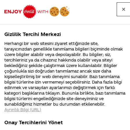
Tüm
Arama
Anasayfa
Haberler
Kapat
sorular
yap
Gizlilik Tercihi Merkezi
Arama yap
Herhangi bir web sitesini ziyaret ettiğinizde site,
Anasayfa
Sorular
Soru detayları
tarayıcınızdan genellikle tanımlama bilgileri biçiminde olmak
üzere bilgiler alabilir veya depolayabilir. Bu bilgiler; siz,
Coca-
Coca-
Kategoril
Coca-Cola
Coca cola
Light ve Zero
tercihleriniz ya da cihazınız hakkında olabilir veya siteyi
Cola'nın
Cola’yı
nerenin
İsrail malı mı
Filistin'de
kim
beklediğiniz şekilde çalıştırmak üzere kullanılabilir. Bilgiler
malı?
Yani ...
fabr...
buldu?
çoğunlukla sizi doğrudan tanımlamaz ancak size daha
ürünlerinizde
kişiselleştirilmiş bir web deneyimi sunabilir. Bazı tanımlama
Kurumsal
Kamp
bilgisi türlerine izin vermemeyi seçebilirsiniz. Daha fazla bilgi
aspartam
edinmek ve varsayılan ayarlarımızı değiştirmek için farklı
4355 Soru
90 Soru
kategori başlıklarına tıklayın. Bununla birlikte, bazı tanımlama
olduğunu
Coca-Cola
Kampany
bilgisi türlerini engellediğinizde site deneyiminiz ve
Şirketi
hakkınd
sunabildiğimiz hizmetler bu durumdan etkilenebilir.
hakkında
ettikleri
farkettim,
Ayrıntılı Bilgi (URL)
merak
Kampan
ettikleriniz.
koşulları
Kurumsal
Kampa
aspartam
Fabrikalarımız,
kampany
Onay Tercihlerini Yönet
sertifikalarımız,
tarihleri
4355 Soru
90 Soru
faaliyet
temini v